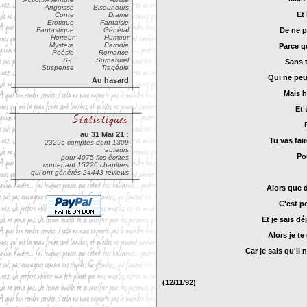
Angoisse
Bisounours
Et
Conte
Drame
Erotique
Fantaisie
Fantastique
Général
De ne p
Horreur
Humour
Mystère
Parodie
Parce q
Poésie
Romance
S-F
Surnaturel
Sans t
Suspense
Tragédie
Qui ne peuv
Au hasard
Mais h
Et 
au 31 Mai 21 :
Tu vas fai
23295 comptes dont 1309
auteurs
Pou
pour 4075 fics écrites
contenant 15226 chapitres
qui ont générés 24443 reviews
Alors que d
C'est p
Et je sais dé
Alors je te
Car je sais qu'il 
(
12/11/92
)