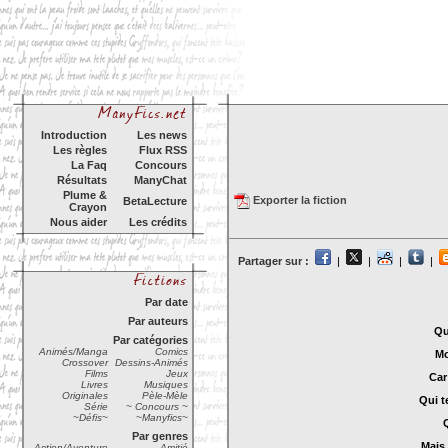
Introduction
Les news
Les règles
Flux RSS
La Faq
Concours
Résultats
ManyChat
Plume &
Exporter la fiction
BetaLecture
Crayon
Nous aider
Les crédits
Partager sur :
|
|
|
|
Par date
Par auteurs
Qu
Par catégories
Animés/Manga
Comics
Mo
Crossover
Dessins-Animés
Films
Jeux
Car
Livres
Musiques
Originales
Pèle-Mèle
Qui t
Série
~ Concours ~
~Défis~
~Manyfics~
Par genres
Mais 
Action/Aventure
Amitié