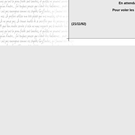
En attenda
Pour voler les
(
21/11/92
)