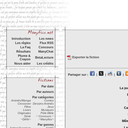
Introduction
Les news
Les règles
Flux RSS
La Faq
Concours
Résultats
ManyChat
Plume &
Exporter la fiction
BetaLecture
Crayon
Nous aider
Les crédits
Partager sur :
|
|
|
|
Par date
Le jo
Par auteurs
Par catégories
Animés/Manga
Comics
Crossover
Dessins-Animés
Films
Jeux
Ca
Livres
Musiques
Originales
Pèle-Mèle
Série
~ Concours ~
~Défis~
~Manyfics~
Mêm
Par genres
La
Action/Aventure
Amitié