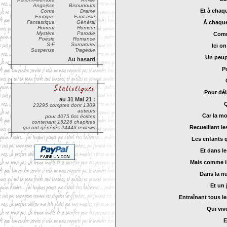
Angoisse
Bisounours
Et à chaq
Conte
Drame
Erotique
Fantaisie
Fantastique
Général
À chaque
Horreur
Humour
Mystère
Parodie
Comm
Poésie
Romance
S-F
Surnaturel
Ici o
Suspense
Tragédie
Un peupl
Au hasard
P
Pour dél
au 31 Mai 21 :
Q
23295 comptes dont 1309
auteurs
Car la mo
pour 4075 fics écrites
contenant 15226 chapitres
Recueillant le
qui ont générés 24443 reviews
Les enfants q
Et dans le
Mais comme il
Dans la nu
Et un 
Entraînant tous l
Qui viv
E