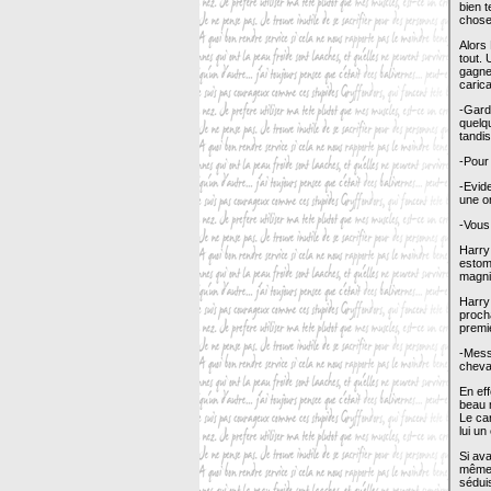
bien t
chose 
Alors 
tout. 
gagner
carica
-Gard
quelq
tandis
-Pour 
-Evid
une on
-Vous 
Harry 
estomp
magni
Harry 
procha
premie
-Messi
cheval
En eff
beau m
Le ca
lui un
Si ava
même d
séduis