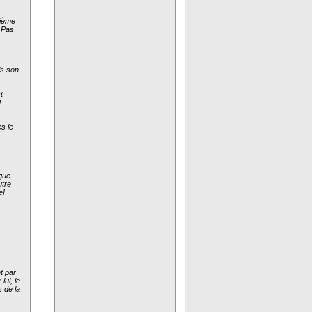
xième
. Pas
is son
t
d
es le
nque
utre
e!
____
____
t par
lui, le
 de la