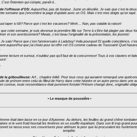
r. C'est l'intention qui compte, paraît-il...
de l'offreuse d'OS:
Aujourd'hui, pas de bonjour. Juste un désolée. Je sais que c'est la deu
cette semaine que j'encombre la page d'update avec un OS. Mais c'est mes doigts qu'on tapé
uoi taper si tôt? Parce que c'est les vacances? Mmh.... Nan, pas valable la raison!
que cette semaine, je suis devenue la première fille sur Terre à s'être fait plagier par deux fo
imer et son avertissement? Mwais, c'est beau l'originalité de la présentation, les jeunots!
Je sais! Parce que c'est l'anniversaire à Ladyboy! Voila pourquoi! Et quelle coincidence, c'es
ent aujourd'hui que j'ai choisi pour lui offrir cet OS comme cadeau de Toussaint! Quel hasar
.
bonne lecture et surtout, n'oubliez pas qu'il faut de la concurrence! Tous à vos claviers et fait
urs!
!
de la gribouilleuse:
Arf... chapitre édité. Pour tous ceux qui auraient remarqué une quelco
tude de prénom entre celui du filleul de Harry dans cette histoire et un autre perso dans une a
ien connue, toute ressemblance était purement fortuite! Prénom changé donc, originalité oblig
__________________________________________________________________________
• Le masque de poussière •
__________________________________________________________________________
femme était bien lasse en ce jour d'Automne. Au dehors, les feuilles du grand chêne tombaien
ines et le vent froid heurtait les fenêtres en un souffle inquiétant. Dans son lit trop grand pour 
onnet se tassa sous ses couvertures pour atténuer la peur que lui procuraient les hurlements
tempête.