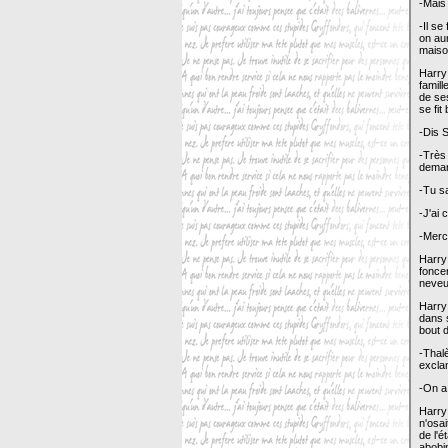
-Mais
-Il se
on aur
maiso
Harry 
famill
de se
se fit
-Dis 
-Très
dema
-Tu sa
-J'ai 
-Merci
Harry
foncer
neveu 
Harry 
dans s
bout 
-Thalè
excla
-On a 
Harry 
n'osai
de l'é
abobin