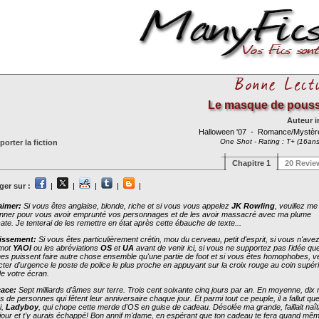
Le masque de pouss
Auteur 
Halloween '07
- Romance/Mystè
One Shot - Rating : T+ (16ans
orter la fiction
Chapitre 1
20 Revie
ger sur :
|
|
|
|
|
aimer:
Si vous êtes anglaise, blonde, riche et si vous vous appelez
JK Rowling
, veuillez me
nner pour vous avoir emprunté vos personnages et de les avoir massacré avec ma plume
cate. Je tenterai de les remettre en état après cette ébauche de texte...
issement:
Si vous êtes particulièrement crétin, mou du cerveau, petit d'esprit, si vous n'ave
 mot
YAOI
ou les abréviations
OS
et
UA
avant de venir ici, si vous ne supportez pas l'idée q
s puissent faire autre chose ensemble qu'une partie de foot et si vous êtes homophobes, ve
ter d'urgence le poste de police le plus proche en appuyant sur la croix rouge au coin supér
de votre écran.
ace:
Sept milliards d'âmes sur terre. Trois cent soixante cinq jours par an. En moyenne, dix 
ns de personnes qui fêtent leur anniversaire chaque jour. Et parmi tout ce peuple, il a fallut qu
i,
Ladyboy
, qui chope cette merde d'OS en guise de cadeau. Désolée ma grande, faillait naît
 jour et t'y aurais échappé! Bon annif m'dame, en espérant que ton cadeau te fera quand mê