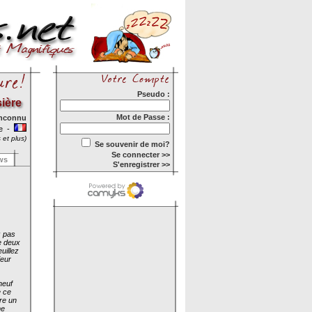
Pseudo :
ière
Mot de Passe :
inconnu
re -
 et plus)
Se souvenir de moi?
Se connecter >>
ws
S'enregistrer >>
z pas
ue deux
uillez
ieur
neuf
e ce
re un
me