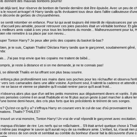
 ils donnent des mauvais bonbons pourris!
 fait déjà tard, leur réserve de bonbon de l'année dernière doit être épuisée. Avec un peu de 
a le nouvel arrivage! rit Harry tandis qu'ils évoluaient tous deux dans l'allée caillouteuse d'un
n décorée de gerbes de chrysanthèmes.
se sentit retomber en enfance. Pour lui qui avait toujours été interdit de réjouissances par u
e d'accueil peu aimable, pouvoir retrouver ces joies passées était un véritable bonheur. Et gâter
s meilleurs amis valait à ses yeux tous les bonbons du monde... Malheureusement pour lui, 
 bien vite remettre à sa place par son neveu...
Super Tonton Harry? Je peux aller près des copains du basket là-bas?
 bien, je te suis, Captain Thalès! Déclara Harry tandis que le garçonnet, soudainement gêné,
nda:
is... J'ai pas trop envie que les copains me traitent de bébé...
compris, je reste à distance et si on me demande, je ne te connais pas!
, se détendit Thalès en lui offrant son plus beau sourire.
 enfonça plus profondément ses mains dans ses poches pour les réchauffer et observa l'enf
 vers ses camarades dans une allée voisine. A présent seul, il ralentit la cadence et attendit
ne se lasse et vienne se plaindre qu'il voulait rentrer parce qu'il avait froid...
n'observa alors plus que d'un œil les petits monstres aux déguisement divers et variés. Il pl
es pensées comme il en avait l'habitude et ne fit plus aucun geste à part marcher à allure le
d'une bonne demi-heure, des cris plus forts que les précédents le tirèrent de ses songes.
s? Qu'est-ce qu'il y a? s'effraya Harry en courant vers le cul-de-sac d'où provenaient les
mations.
Thalès?
THALES?
trouvé un vrai monstre, Tonton Harry! Un vrai de vrai! répondit le garçonnet avec excitation.
manqua d'éclater de rire: Les nerfs qui se relâchaient... S'il était arrivé quelque chose à Thalè
t même pas imaginer le savon qu'il aurait reçu de sa meilleure amie. L'enfant, lui, n'avait rien 
tat de stress de son oncle et semblait au comble du bonheur d'avoir fait la découverte d'une 
able...