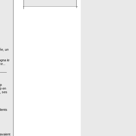
ée, un
ogna le
e...
____
op
op en
, ses
dents
 avaient