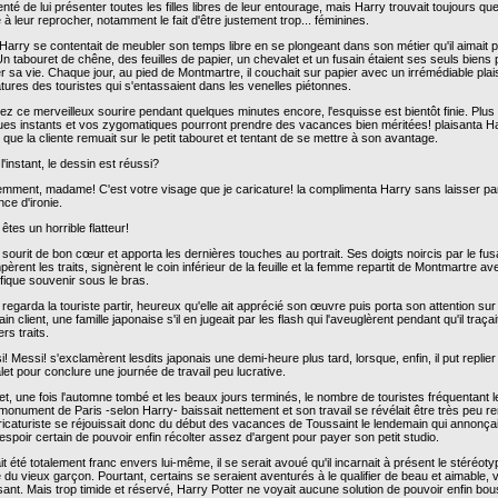
enté de lui présenter toutes les filles libres de leur entourage, mais Harry trouvait toujours qu
à leur reprocher, notamment le fait d'être justement trop... féminines.
Harry se contentait de meubler son temps libre en se plongeant dans son métier qu'il aimait 
Un tabouret de chêne, des feuilles de papier, un chevalet et un fusain étaient ses seuls biens
 sa vie. Chaque jour, au pied de Montmartre, il couchait sur papier avec un irrémédiable plais
tures des touristes qui s'entassaient dans les venelles piétonnes.
ez ce merveilleux sourire pendant quelques minutes encore, l'esquisse est bientôt finie. Plus
ues instants et vos zygomatiques pourront prendre des vacances bien méritées! plaisanta H
 que la cliente remuait sur le petit tabouret et tentant de se mettre à son avantage.
l'instant, le dessin est réussi?
emment, madame! C'est votre visage que je caricature! la complimenta Harry sans laisser pa
ce d'ironie.
êtes un horrible flatteur!
sourit de bon cœur et apporta les dernières touches au portrait. Ses doigts noircis par le fus
èrent les traits, signèrent le coin inférieur de la feuille et la femme repartit de Montmartre av
fique souvenir sous le bras.
regarda la touriste partir, heureux qu'elle ait apprécié son œuvre puis porta son attention su
in client, une famille japonaise s'il en jugeait par les flash qui l'aveuglèrent pendant qu'il traçai
rs traits.
! Messi! s'exclamèrent lesdits japonais une demi-heure plus tard, lorsque, enfin, il put replie
et pour conclure une journée de travail peu lucrative.
et, une fois l'automne tombé et les beaux jours terminés, le nombre de touristes fréquentant l
onument de Paris -selon Harry- baissait nettement et son travail se révélait être très peu re
ricaturiste se réjouissait donc du début des vacances de Toussaint le lendemain qui annonçai
 espoir certain de pouvoir enfin récolter assez d'argent pour payer son petit studio.
it été totalement franc envers lui-même, il se serait avoué qu'il incarnait à présent le stéréoty
u vieux garçon. Pourtant, certains se seraient aventurés à le qualifier de beau et aimable, v
ant. Mais trop timide et réservé, Harry Potter ne voyait aucune solution de pouvoir enfin bou