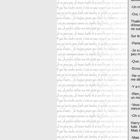
-Un mo
-Oui, 
Thalès
d'éner
ne sut
Sur le
-Parte
-Je su
peu mo
-Que 
-Ecout
-Ne vo
me dév
-Y a-
-Rien,
un mo
-Vous
mince
-Oh s
Harry 
fuite.
Mais l
-Mais 