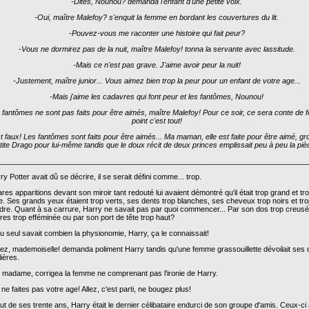
-Dites, Nounou? demanda l'enfant d'une petite voix.
-Oui, maître Malefoy? s'enquit la femme en bordant les couvertures du lit.
-Pouvez-vous me raconter une histoire qui fait peur?
-Vous ne dormirez pas de la nuit, maître Malefoy! tonna la servante avec lassitude.
-Mais ce n'est pas grave. J'aime avoir peur la nuit!
-Justement, maître junior... Vous aimez bien trop la peur pour un enfant de votre age...
-Mais j'aime les cadavres qui font peur et les fantômes, Nounou!
 fantômes ne sont pas faits pour être aimés, maître Malefoy! Pour ce soir, ce sera conte de f
point c'est tout!
t faux! Les fantômes sont faits pour être aimés... Ma maman, elle est faite pour être aimé, gr
tite Drago pour lui-même tandis que le doux récit de deux princes emplissait peu à peu la pièc
___________________________________________________________________________
ry Potter avait dû se décrire, il se serait défini comme... trop.
res apparitions devant son miroir tant redouté lui avaient démontré qu'il était trop grand et tr
e. Ses grands yeux étaient trop verts, ses dents trop blanches, ses cheveux trop noirs et tr
dre. Quant à sa carrure, Harry ne savait pas par quoi commencer... Par son dos trop creusé
res trop efféminée ou par son port de tête trop haut?
u seul savait combien la physionomie, Harry, ça le connaissait!
iez, mademoiselle! demanda poliment Harry tandis qu'une femme grassouillette dévoilait ses 
lières.
t madame, corrigea la femme ne comprenant pas l'ironie de Harry.
ne faites pas votre age! Allez, c'est parti, ne bougez plus!
t de ses trente ans, Harry était le dernier célibataire endurci de son groupe d'amis. Ceux-ci