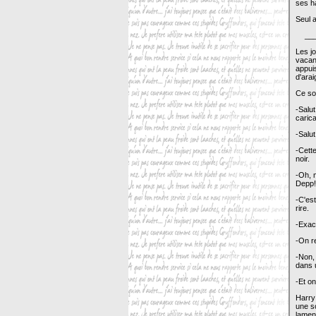
ses ha
Seul a
__
Les jo
vacanc
appuis
d'ara
Ce soi
-Salut
carica
-Salu
-Cette
noir.
-Oh, 
Depp!
-C'es
rire.
-Exact
-On r
-Non, 
dans u
-Et o
Harry 
une s
lamen