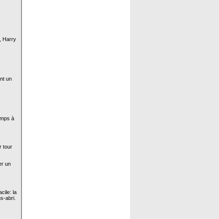
e, Harry
ont un
temps à
r tour
er un
cile: la
s-abri.