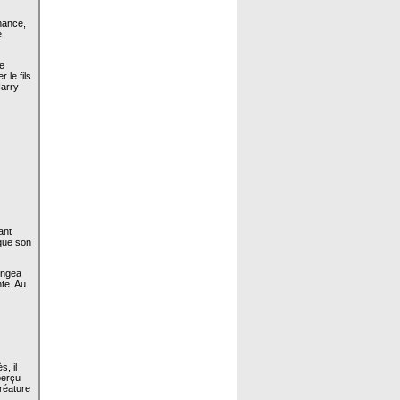
chance,
e
ne
 le fils
Harry
ant
 que son
ongea
nte. Au
s, il
perçu
créature