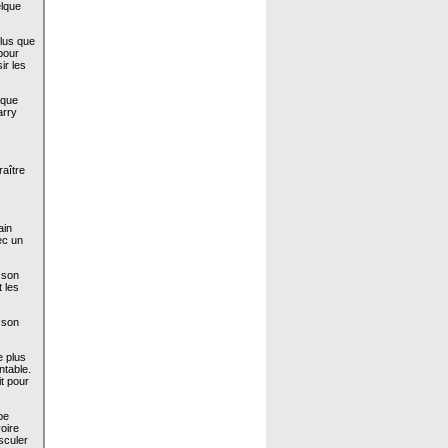
elque
plus que
 pour
ir les
 que
arry
raître
ain
ec un
r son
t les
r son
e plus
ntable.
t pour
pe
oire
sculer