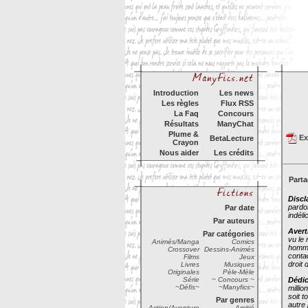
Introduction
Les news
Les règles
Flux RSS
La Faq
Concours
Résultats
ManyChat
Plume &
Exp
BetaLecture
Crayon
Nous aider
Les crédits
Parta
Discl
pardo
Par date
indéli
Par auteurs
Avert
Par catégories
vu le
Animés/Manga
Comics
homme
Crossover
Dessins-Animés
contac
Films
Jeux
droit 
Livres
Musiques
Originales
Pèle-Mèle
Série
~ Concours ~
Dédic
~Défis~
~Manyfics~
millio
soit to
Par genres
autre
Action/Aventure
Amitié