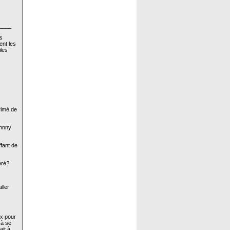
____
es
ent les
iles
grimé de
ohnny
fant de
éré?
ller
ux pour
 à se
ait à