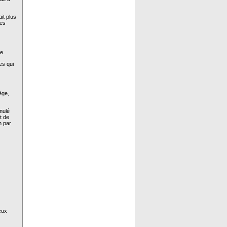
it plus
les
e.
es qui
ège,
imulé
t de
n par
eux