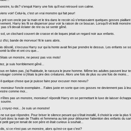
nstre, tu dis? s'enquit Harry une fois qu'il eut retrouvé son calme.
viens voir! Celui-la, c'est un vrai monstre qui fait peur!
 prit son oncle par la main et le tira dans le recoin où s'entassaient quelques gosses piaillant
vement. Harry les fit se disperser pour voir la raison de ce boucan. Lorsqu'il vit ledit monstr
 pas s'il devait éclater de rire ou se sentir gêné.
 sol, un clochard couvert de crasse et de loques jetait un regard noir aux enfants.
z d'ici, bande de morveux! fit le sans abris.
is désolé, s'excusa Harry sur qui la honte avait fini par prendre le dessus. Les enfants se s
nté la tête et ont cru que...
j'étais un monstre, ne pesez pas vos mots!
ez, je suis horriblement gêné...
us en faites pas, j'ai l'habitude, le rassura le jeune homme. Même les adultes passent leur 
isager comme si j'étais la pire des créatures. Alors une fois de plus ou une fois de moins...
t-il quelque chose que je puisse faire pour excuser mon neveu?
 monsieur l'oncle exemplaire... Faites juste en sorte que ces gosses ne deviennent pas à leu
nstre comme moi...
 n'êtes pas un monstre, monsieur! répondit Harry en se permettant le luxe de laisser échapp
 sourire.
i, croyez-moi... Je suis un monstre!
ne sut que répondre. Pour briser le silence pesant qui s'était installé, il choisit la voie la plus fa
 Il prit donc la main de Thalès et l'emmena au loin pour détourner l'attention des enfants du san
e petit garçon tenait de son père et était curieux à souhait...
dis, si ce n'est pas un monstre, alors qu'est-ce que c'est?