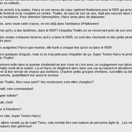
r sa solitude...
is arrivés à la station, Harry et son neveu de cœur optèrent finalement pour le RER qui arriva
e l'endroit où ils voulaient se rendre. Thalès, du haut de ses six ans, était peu rassuré dans 
s insalubres. Pour détendre l'atmosphère, Harry tenta alors de plaisanter:
ois, avec toute cette crasse, on est déjà dans l'ambiance d'Halloween!
rois qu'il y a des fantômes, dans le RER? s'inquiéta Thalès en se resserrant près de son oncl
les seules créatures bizarres qu'il y a dans le RER, ce sont des clochards et des petits pirat
rès peur!
es araignées! Parce que maman, elle hurle à chaque fois qu'on va dans le RER!
ssi quelques drogués, mais tu es trop petit pour t'inquiéter de ça. Super Tonton Harry te prot
in Thalès!
rivèrent enfin dans le quartier résidentiel de leur choix et c'est avec un soulagement non diss
alès sortit de la station. Lui et Harry se dirigèrent alors dans une rue au hasard et décidèren
er là leur terrain de chasse aux bonbons. D'autres petits groupes d'enfants, surveillés au loi
parents, quadrillaient eux aussi le secteur.
ain Thalès, êtes-vous paré? Vos munissions sont-elles chargées?
rmatif, mon commandant!
pier toilette?
lé, chef!
ac à friandises?
re vide, Super Tonton Harry!
 allons remplir ça de suite! Tiens, cela semble être une maison de personne âgée là... Les vi
toujours plus généreux!