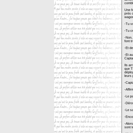
comble
Une fo
près d
wagon
-Tu v
-Tu c
-Non, 
font t
-Et d
-Et au
Capta
Ils ar
que Th
déploy
leurs 
-Capt
-Affi
-Le pa
-Dérou
-Le s
-Enco
-Alors
sont 