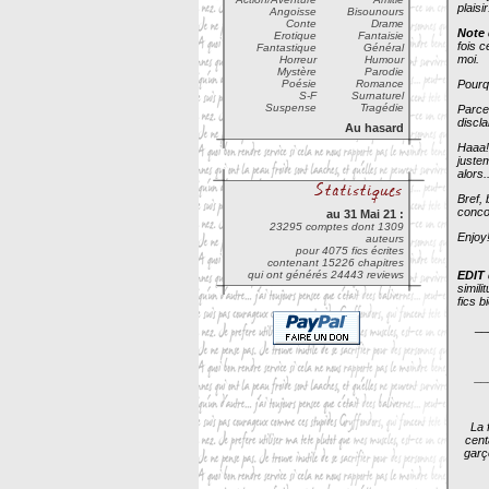
plaisi
Angoisse
Bisounours
Conte
Drame
Note 
Erotique
Fantaisie
fois 
Fantastique
Général
moi.
Horreur
Humour
Mystère
Parodie
Poésie
Romance
Pourq
S-F
Surnaturel
Suspense
Tragédie
Parce 
discla
Au hasard
Haaa! 
justem
alors..
Bref, 
conco
au 31 Mai 21 :
23295 comptes dont 1309
Enjoy
auteurs
pour 4075 fics écrites
contenant 15226 chapitres
qui ont générés 24443 reviews
EDIT 
simili
fics b
__
__
La 
centa
garç