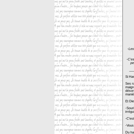
-Les
-C'es
pe
__
Si Har
Ses ra
maigr
désor
maniè
Et Die
-Sour
irrégu
-C'es
-Vous 
Du hau