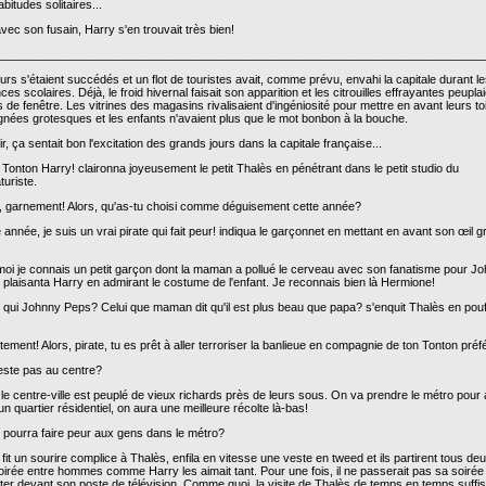
bitudes solitaires...
vec son fusain, Harry s'en trouvait très bien!
___________________________________________________________________________
urs s'étaient succédés et un flot de touristes avait, comme prévu, envahi la capitale durant l
es scolaires. Déjà, le froid hivernal faisait son apparition et les citrouilles effrayantes peuplai
 de fenêtre. Les vitrines des magasins rivalisaient d'ingéniosité pour mettre en avant leurs to
ignées grotesques et les enfants n'avaient plus que le mot bonbon à la bouche.
r, ça sentait bon l'excitation des grands jours dans la capitale française...
 Tonton Harry! claironna joyeusement le petit Thalès en pénétrant dans le petit studio du
turiste.
t, garnement! Alors, qu'as-tu choisi comme déguisement cette année?
 année, je suis un vrai pirate qui fait peur! indiqua le garçonnet en mettant en avant son œil 
moi je connais un petit garçon dont la maman a pollué le cerveau avec son fanatisme pour J
 plaisanta Harry en admirant le costume de l'enfant. Je reconnais bien là Hermione!
t qui Johnny Peps? Celui que maman dit qu'il est plus beau que papa? s'enquit Thalès en pouf
ement! Alors, pirate, tu es prêt à aller terroriser la banlieue en compagnie de ton Tonton préf
este pas au centre?
le centre-ville est peuplé de vieux richards près de leurs sous. On va prendre le métro pour a
n quartier résidentiel, on aura une meilleure récolte là-bas!
n pourra faire peur aux gens dans le métro?
fit un sourire complice à Thalès, enfila en vitesse une veste en tweed et ils partirent tous de
oirée entre hommes comme Harry les aimait tant. Pour une fois, il ne passerait pas sa soirée
ter devant son poste de télévision. Comme quoi, la visite de Thalès de temps en temps suffis