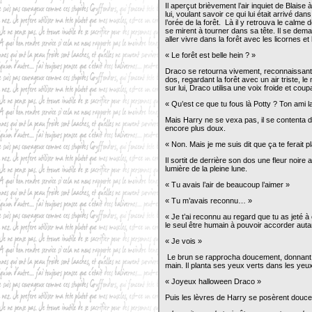
Il aperçut brièvement l’air inquiet de Blai
lui, voulant savoir ce qui lui était arrivé dan
l’orée de la forêt. Là il y retrouva le calm
se mirent à tourner dans sa tête. Il se dema
aller vivre dans la forêt avec les licornes 
« Le forêt est belle hein ? »
Draco se retourna vivement, reconnaissant c
dos, regardant la forêt avec un air triste, 
sur lui, Draco utilisa une voix froide et co
« Qu’est ce que tu fous là Potty ? Ton ami l
Mais Harry ne se vexa pas, il se contenta d
encore plus doux.
« Non. Mais je me suis dit que ça te ferait pl
Il sortit de derrière son dos une fleur noire
lumière de la pleine lune.
« Tu avais l’air de beaucoup l’aimer »
« Tu m’avais reconnu… »
« Je t’ai reconnu au regard que tu as jeté à
le seul être humain à pouvoir accorder aut
« Je vois »
Le brun se rapprocha doucement, donnant la
main. Il planta ses yeux verts dans les yeux
« Joyeux halloween Draco »
Puis les lèvres de Harry se posèrent douc