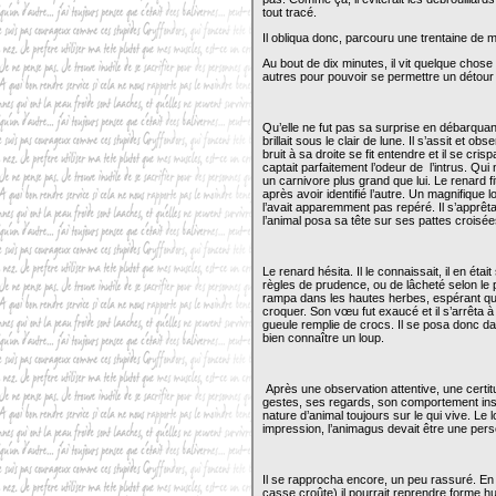
tout tracé.
Il obliqua donc, parcouru une trentaine de m
Au bout de dix minutes, il vit quelque chose 
autres pour pouvoir se permettre un détour et t
Qu’elle ne fut pas sa surprise en débarquan
brillait sous le clair de lune. Il s’assit et
bruit à sa droite se fit entendre et il se crispa
captait parfaitement l’odeur de l’intrus. Qui
un carnivore plus grand que lui. Le renard f
après avoir identifié l’autre. Un magnifique l
l’avait apparemment pas repéré. Il s’apprêtai
l’animal posa sa tête sur ses pattes croisée
Le renard hésita. Il le connaissait, il en était
règles de prudence, ou de lâcheté selon le po
rampa dans les hautes herbes, espérant qu’i
croquer. Son vœu fut exaucé et il s’arrêta
gueule remplie de crocs. Il se posa donc d
bien connaître un loup.
Après une observation attentive, une certitu
gestes, ses regards, son comportement ins
nature d’animal toujours sur le qui vive. Le 
impression, l’animagus devait être une pe
Il se rapprocha encore, un peu rassuré. En
casse croûte) il pourrait reprendre forme 