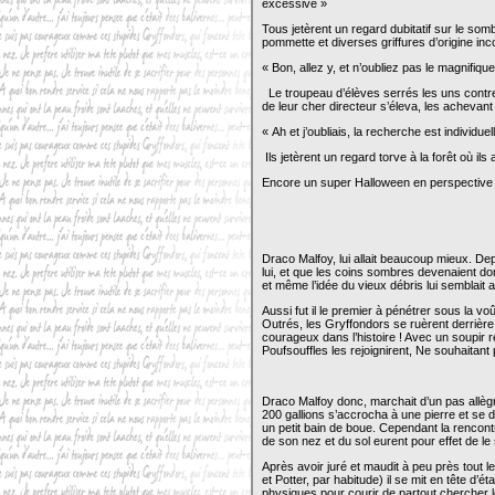
excessive »
Tous jetèrent un regard dubitatif sur le som
pommette et diverses griffures d’origine inco
« Bon, allez y, et n’oubliez pas le magnifiqu
Le troupeau d’élèves serrés les uns contre l
de leur cher directeur s’éleva, les achevant
« Ah et j’oubliais, la recherche est individuel
Ils jetèrent un regard torve à la forêt où il
Encore un super Halloween en perspective 
Draco Malfoy, lui allait beaucoup mieux. Dep
lui, et que les coins sombres devenaient do
et même l’idée du vieux débris lui semblait a
Aussi fut il le premier à pénétrer sous la vo
Outrés, les Gryffondors se ruèrent derrière 
courageux dans l’histoire ! Avec un soupir r
Poufsouffles les rejoignirent, Ne souhaitan
Draco Malfoy donc, marchait d’un pas allèg
200 gallions s’accrocha à une pierre et se 
un petit bain de boue. Cependant la rencont
de son nez et du sol eurent pour effet de le 
Après avoir juré et maudit à peu près tout 
et Potter, par habitude) il se mit en tête d’éta
physiques pour courir de partout chercher le