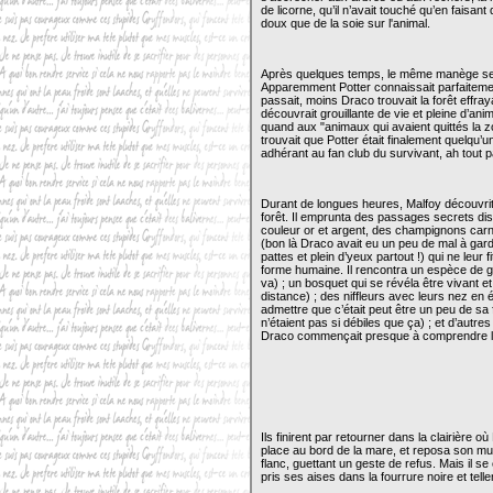
de licorne, qu’il n’avait touché qu’en faisant
doux que de la soie sur l'animal.
Après quelques temps, le même manège se ré
Apparemment Potter connaissait parfaitement l
passait, moins Draco trouvait la forêt effraya
découvrait grouillante de vie et pleine d’ani
quand aux "animaux qui avaient quittés la zo
trouvait que Potter était finalement quelqu’u
adhérant au fan club du survivant, ah tout pa
Durant de longues heures, Malfoy découvri
forêt. Il emprunta des passages secrets dis
couleur or et argent, des champignons car
(bon là Draco avait eu un peu de mal à garde
pattes et plein d’yeux partout !) qui ne leur 
forme humaine. Il rencontra un espèce de gu
va) ; un bosquet qui se révéla être vivant e
distance) ; des niffleurs avec leurs nez en é
admettre que c’était peut être un peu de sa 
n’étaient pas si débiles que ça) ; et d’autre
Draco commençait presque à comprendre la p
Ils finirent par retourner dans la clairière 
place au bord de la mare, et reposa son mu
flanc, guettant un geste de refus. Mais il se
pris ses aises dans la fourrure noire et tel