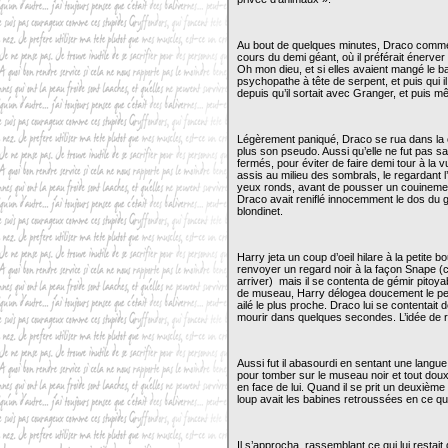
Au bout de quelques minutes, Draco comme
cours du demi géant, où il préférait énerver
Oh mon dieu, et si elles avaient mangé le bal
psychopathe à tête de serpent, et puis qui il
depuis qu’il sortait avec Granger, et puis mê
Légèrement paniqué, Draco se rua dans la cla
plus son pseudo. Aussi qu’elle ne fut pas sa
fermés, pour éviter de faire demi tour à la v
assis au milieu des sombrals, le regardant 
yeux ronds, avant de pousser un couinement 
Draco avait reniflé innocemment le dos du g
blondinet.
Harry jeta un coup d’oeil hilare à la petite b
renvoyer un regard noir à la façon Snape (c’
arriver) mais il se contenta de gémir pito
de museau, Harry délogea doucement le peti
ailé le plus proche. Draco lui se contentait 
mourir dans quelques secondes. L’idée de 
Aussi fut il abasourdi en sentant une langue
pour tomber sur le museau noir et tout doux
en face de lui. Quand il se prit un deuxième 
loup avait les babines retroussées en ce
Il s’approcha, rassemblant ce qui lui restait 