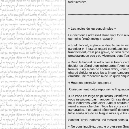
forêt interdite.
****************************************************
« Les règles du jeu sont simples »
Le directeur s’adressait d’une voix forte aux
ou moins (plutôt moins) rassuré.
« Tout d’abord, et j’en suis désolé, seuls 
participer ». Il jeta un regard contrit aux j
franchement, c’est pas grave, on s’en remet
protestaient un peu trop vivement, sous l’att
« Donc le but est de retrouver le trésor cach
décider de détruire un indice après l’avoir u
trouver. Il n’y a pas de chemin défini, vou
chargé d’éloigner tous les animaux dangere
craindre une rencontre avec un quelconque 
« Heu non, normalement non »
Curieusement, cette réponse ne fit qu’augm
« La zone est large de plusieurs kilomètres e
vous ne pouvez pas manquer. En cas de pr
nous viendrons vous aider. A deux heures du 
viendra vous chercher. Tous les sorts sont pe
camarades. Il est aussi déconseillé de sort
fut le seul à rire de sa blague alors que le
Sentant -enfin- comme une tension dans la m
« Ne vous inquiétez pas, le professeur Snape 