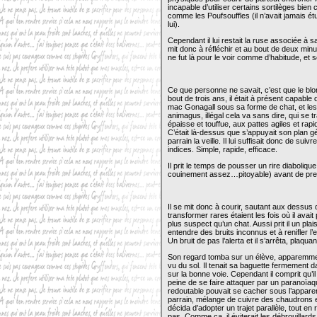
incapable d’utiliser certains sortilèges bie
comme les Poufsouffles (il n’avait jamais étu
lui).
Cependant il lui restait la ruse associée à sa 
mit donc à réfléchir et au bout de deux minut
ne fut là pour le voir comme d’habitude, et 
Ce que personne ne savait, c’est que le blo
bout de trois ans, il était à présent capable
mac Gonagall sous sa forme de chat, et les 
animagus, illégal cela va sans dire, qui se 
épaisse et touffue, aux pattes agiles et rap
C’était là-dessus que s’appuyait son plan génia
parrain la veille. Il lui suffisait donc de suiv
indices. Simple, rapide, efficace.
Il prit le temps de pousser un rire diaboli
couinement assez…pitoyable) avant de pren
Il se mit donc à courir, sautant aux dessus 
transformer rares étaient les fois où il avai
plus suspect qu’un chat. Aussi prit il un pl
entendre des bruits inconnus et à renifler l
Un bruit de pas l’alerta et il s’arrêta, plaqu
Son regard tomba sur un élève, apparemmen
vu du sol. Il tenait sa baguette fermement dan
sur la bonne voie. Cependant il comprit qu’i
peine de se faire attaquer par un paranoïaq
redoutable pouvait se cacher sous l’apparen
parrain, mélange de cuivre des chaudrons et 
décida d’adopter un trajet parallèle, tout en
pas. Comme ça, il éviterait les débrouillards