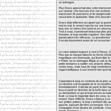
un animagus.
Plus Draco approchait plus cette impression
sur l’animal. Une fourrure d’un noir profond,
impression de puissance et de dangerosité
rassurante et apaisante. Mais d’où pouvait il
Draco était tellement accaparé par la questi
mal ira mal, le renard marcha sur une branc
loup noir se releva d’un bond et se retour
Tout à coup, il paraissait beaucoup plus gra
humaine, le loup sembla s'apaiser. Ses bab
paraissaient très efficaces. Le grondement s’
il recula doucement avant de se recoucher d
Le cœur battant toujours à cent à l’heure, Dra
Plus que la marque blanche en forme d’éclai
magnifique vert émeraude, qui firent tilter le
« Potter, toi un animagus illégal, je vais t
petite tendance à oublier ses propres défau
certes beau, mais haut de vingt centimètres
regard belliqueux à son ennemi-rien-qu’à-lui
Cependant le loup se contenta de lui jeter u
sa némésis soit incapable de le reconnaître
immédiatement. Il décida de partir la tête ha
leva et partit en direction de la forêt dans
se demandant ce qui arrivait encore au balafr
fixait. Le loup le regardait dans les yeux, l
renard. Sans réfléchir, Draco s’élança à sa 
ses petites pattes), le loup s’arrêtant dès que
gauche, passant derrière un bosquet. Il le r
compagnie d’une dizaine de sombrals. Il in
privée d’animaux ».