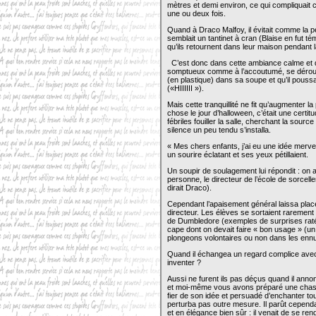
mètres et demi environ, ce qui compliquait 
une ou deux fois.
Quand à Draco Malfoy, il évitait comme la 
semblait un tantinet à cran (Blaise en fut tém
qu’ils retournent dans leur maison pendant 
C’est donc dans cette ambiance calme et dét
somptueux comme à l’accoutumé, se dérou
(en plastique) dans sa soupe et qu’il pouss
(«HIIIIII »).
Mais cette tranquillité ne fit qu’augmenter l
chose le jour d’halloween, c’était une certi
fébriles fouiller la salle, cherchant la sou
silence un peu tendu s’installa.
« Mes chers enfants, j’ai eu une idée merveil
un sourire éclatant et ses yeux pétillaient.
Un soupir de soulagement lui répondit : on av
personne, le directeur de l’école de sorcel
dirait Draco).
Cependant l’apaisement général laissa place
directeur. Les élèves se sortaient rareme
de Dumbledore (exemples de surprises ratée
cape dont on devait faire « bon usage » (un
plongeons volontaires ou non dans les ennui
Quand il échangea un regard complice avec H
inventer ?
Aussi ne furent ils pas déçus quand il anno
et moi-même vous avons préparé une chasse au
fier de son idée et persuadé d’enchanter tou
perturba pas outre mesure. Il parût cepend
et en élégance bien sûr : il venait de se 