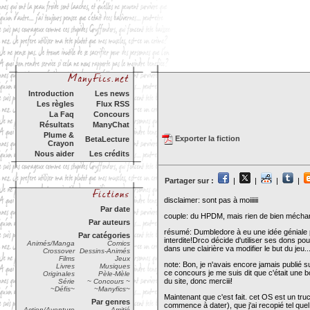
Introduction
Les news
Les règles
Flux RSS
La Faq
Concours
Résultats
ManyChat
Plume &
Exporter la fiction
BetaLecture
Crayon
Nous aider
Les crédits
Partager sur :
|
|
|
|
disclaimer: sont pas à moiiiiii
Par date
couple: du HPDM, mais rien de bien mécha
Par auteurs
résumé: Dumbledore à eu une idée géniale p
Par catégories
interdite!Drco décide d'utiliser ses dons p
Animés/Manga
Comics
dans une clairière va modifier le but du jeu..
Crossover
Dessins-Animés
Films
Jeux
note: Bon, je n'avais encore jamais publié s
Livres
Musiques
ce concours je me suis dit que c'était une
Originales
Pèle-Mèle
du site, donc merciii!
Série
~ Concours ~
~Défis~
~Manyfics~
Maintenant que c'est fait. cet OS est un truc
Par genres
commence à dater), que j'ai recopié tel quel.
Action/Aventure
Amitié