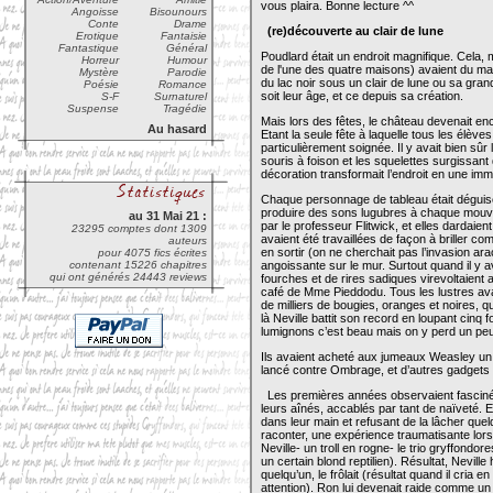
vous plaira. Bonne lectur
Angoisse
Bisounours
Conte
Drame
(re)découverte au clair de lune
Erotique
Fantaisie
Fantastique
Général
Poudlard était un endroit magnifique. Cela, m
Horreur
Humour
de l'une des quatre maisons) avaient du mal
Mystère
Parodie
du lac noir sous un clair de lune ou sa grand
Poésie
Romance
soit leur âge, et ce depuis sa création.
S-F
Surnaturel
Suspense
Tragédie
Mais lors des fêtes, le château devenait enc
Au hasard
Etant la seule fête à laquelle tous les élève
particulièrement soignée. Il y avait bien sûr 
souris à foison et les squelettes surgissant
décoration transformait l’endroit en une im
Chaque personnage de tableau était déguisé
produire des sons lugubres à chaque mouve
au 31 Mai 21 :
par le professeur Flitwick, et elles dardaie
23295 comptes dont 1309
avaient été travaillées de façon à briller c
auteurs
en sortir (on ne cherchait pas l’invasion a
pour 4075 fics écrites
contenant 15226 chapitres
angoissante sur le mur. Surtout quand il y a
qui ont générés 24443 reviews
fourches et de rires sadiques virevoltaient
café de Mme Pieddodu. Tous les lustres avaie
de milliers de bougies, oranges et noires, qu
là Neville battit son record en loupant cinq 
lumignons c’est beau mais on y perd un peu
Ils avaient acheté aux jumeaux Weasley un 
lancé contre Ombrage, et d’autres gadgets 
Les premières années observaient fascinés
leurs aînés, accablés par tant de naïveté. E
dans leur main et refusant de la lâcher quel
raconter, une expérience traumatisante lors
Neville- un troll en rogne- le trio gryffondo
un certain blond reptilien). Résultat, Nevil
quelqu’un, le frôlait (résultat quand il cria
attention). Ron lui devenait raide comme un pi