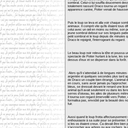
sombral. Celui-ci lui souffla doucement des
totalement rassuré Draco tourna un regard ha
apparence canine, Potter venait de hausser
Puis le loup se leva et alla voir chaque somb
animaux. Il comprit vite qu’ils étaient tous d
celui avec un œil en moins ou même, son pré
jeune sombral debout sur ses longues pattes
petit sombral et le loup depuis dix minutes q
Draco le rejoignit, l’interrogeant du regard.
Le beau loup noir releva la tête et poussa u
spectacle de Potter hurlant à la lune, les 
dessus d’eux et se disperser dans la forêt. P
Alors qu’il s’attendait à de longues minutes
argentée et quelques secondes plus tard a
de Draco un couple bien étrange. L’animal d
en cours, sans avoir jamais pu l’approcher
bleus, se dressait devant le renard une lico
animal qu’il avait seulement vu dans les liv
serres d’oiseau, les ailes de plusieurs mèt
Il tourna son regard émerveillé vers Potter,
formalisa pas, envoûté par la beauté des nou
fuir.
Aussi quand le loup frotta affectueusement 
enthousiaste à sa suite pour se présenter. 
si les os étaient creux. Ca devait être bien
s’accrocher aux arbres ou aux rochers, la nat