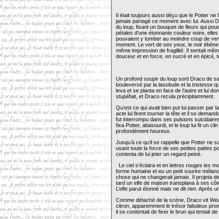
Il était toujours aussi déçu que le Potter ne l
jamais partagé ce moment avec lui. Aussi Dr
du loup, fixant un bouquet de fleurs qui pous
pétales d’une étonnante couleur noire, elles 
pouvaient y tomber au moindre coup de vent.
moment. Le vert de ses yeux, le noir ébène
même impression de fragilité. Il sentait mêm
douceur et en force, en sucré et en épicé, 
Un profond soupir du loup sorti Draco de sa c
bouleversé par la lassitude et la tristesse q
leva et se planta en face de l’autre et lui d
stupéfait, et Draco recula précipitamment.
Qu’est ce qui avait bien put lui passer par 
acte lui firent tourner la tête et il se deman
fut interrompu dans ses pulsions suicidaires
fixa Potter, abasourdi, et le loup lui fit un 
profondément heureux.
Jusqu’à ce qu’il se rappelle que Potter ne sav
usant toute la force de ses petites pattes p
contenta de lui jeter un regard peiné.
Le ciel s’éclaira et en lettres rouges les m
forme humaine et eu un petit sourire mélanc
chose qui ne changerait jamais. Il projeta d
tard un elfe de maison transplana à ses côt
L’elfe parut étonné mais ne dit rien. Après
Comme détaché de la scène, Draco vit Wea
citron, apparemment le trésor fabuleux prom
il se contentait de fixer le brun qui tentait d