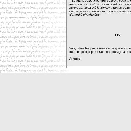
La suite, seuls trois être peuvent vous 
murs, ou une petite fleur aux feuilles émera
pérennité, avait été le témoin muet de cette
encore,posées sur un vase dans la chambre,
d'éternité chuchotées
FIN
Vala, n'hésitez pas à me dire ce que vous en
cette fic plait je prendrai mon courage a de
Artemis