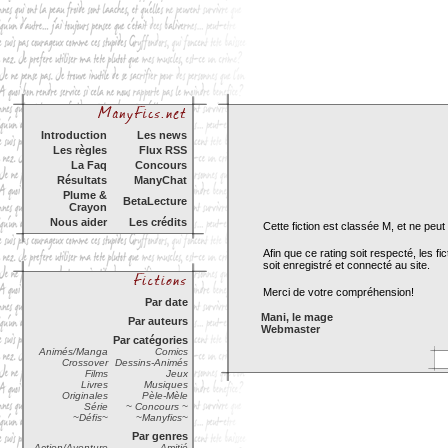
Introduction
Les news
Les règles
Flux RSS
La Faq
Concours
Résultats
ManyChat
Plume &
BetaLecture
Crayon
Nous aider
Les crédits
Cette fiction est classée M, et ne pe
Afin que ce rating soit respecté, les 
soit enregistré et connecté au site.
Merci de votre compréhension!
Par date
Mani, le mage
Par auteurs
Webmaster
Par catégories
Animés/Manga
Comics
Crossover
Dessins-Animés
Films
Jeux
Livres
Musiques
Originales
Pèle-Mèle
Série
~ Concours ~
~Défis~
~Manyfics~
Par genres
Action/Aventure
Amitié