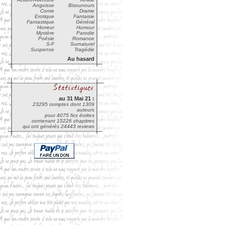
Angoisse
Bisounours
Conte
Drame
Erotique
Fantaisie
Fantastique
Général
Horreur
Humour
Mystère
Parodie
Poésie
Romance
S-F
Surnaturel
Suspense
Tragédie
Au hasard
au 31 Mai 21 :
23295 comptes dont 1309
auteurs
pour 4075 fics écrites
contenant 15226 chapitres
qui ont générés 24443 reviews