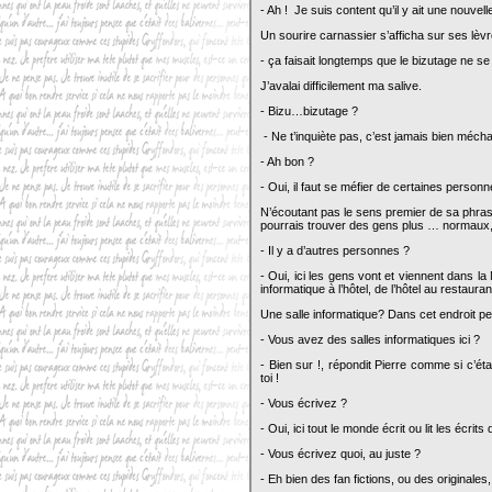
- Ah ! Je suis content qu’il y ait une nouvel
Un sourire carnassier s’afficha sur ses lèvr
- ça faisait longtemps que le bizutage ne se
J’avalai difficilement ma salive.
- Bizu…bizutage ?
- Ne t’inquiète pas, c’est jamais bien méchan
- Ah bon ?
- Oui, il faut se méfier de certaines person
N’écoutant pas le sens premier de sa phrase
pourrais trouver des gens plus … normaux, 
- Il y a d’autres personnes ?
- Oui, ici les gens vont et viennent dans la 
informatique à l’hôtel, de l’hôtel au restauran
Une salle informatique? Dans cet endroit pe
- Vous avez des salles informatiques ici ?
- Bien sur !, répondit Pierre comme si c’é
toi !
- Vous écrivez ?
- Oui, ici tout le monde écrit ou lit les écrits
- Vous écrivez quoi, au juste ?
- Eh bien des fan fictions, ou des original