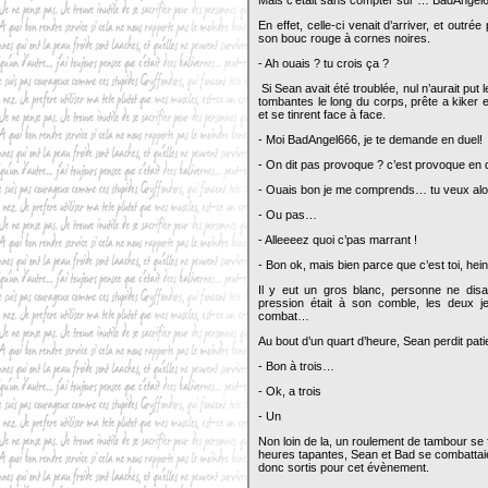
Mais c’était sans compter sur … BadAngel6
En effet, celle-ci venait d’arriver, et outrée
son bouc rouge à cornes noires.
- Ah ouais ? tu crois ça ?
Si Sean avait été troublée, nul n’aurait put l
tombantes le long du corps, prête a kiker 
et se tinrent face à face.
- Moi BadAngel666, je te demande en duel!
- On dit pas provoque ? c’est provoque en 
- Ouais bon je me comprends… tu veux alo
- Ou pas…
- Alleeeez quoi c’pas marrant !
- Bon ok, mais bien parce que c’est toi, he
Il y eut un gros blanc, personne ne disa
pression était à son comble, les deux j
combat…
Au bout d’un quart d’heure, Sean perdit pati
- Bon à trois…
- Ok, a trois
- Un
Non loin de la, un roulement de tambour se fi
heures tapantes, Sean et Bad se combattaie
donc sortis pour cet évènement.