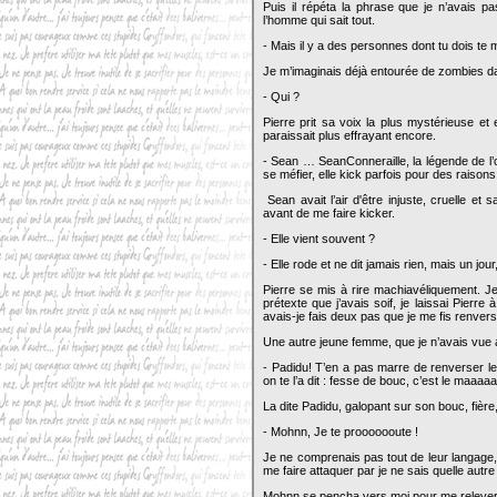
Puis il répéta la phrase que je n’avais p
l’homme qui sait tout.
- Mais il y a des personnes dont tu dois te 
Je m’imaginais déjà entourée de zombies da
- Qui ?
Pierre prit sa voix la plus mystérieuse et
paraissait plus effrayant encore.
- Sean … SeanConneraille, la légende de l’ou
se méfier, elle kick parfois pour des raison
Sean avait l’air d'être injuste, cruelle et
avant de me faire kicker.
- Elle vient souvent ?
- Elle rode et ne dit jamais rien, mais un jo
Pierre se mis à rire machiavéliquement. Je
prétexte que j’avais soif, je laissai Pierre 
avais-je fais deux pas que je me fis renvers
Une autre jeune femme, que je n’avais vue a
- Padidu! T’en a pas marre de renverser les
on te l’a dit : fesse de bouc, c’est le maaaa
La dite Padidu, galopant sur son bouc, fièr
- Mohnn, Je te prooooooute !
Je ne comprenais pas tout de leur langage, 
me faire attaquer par je ne sais quelle autre
Mohnn se pencha vers moi pour me relever