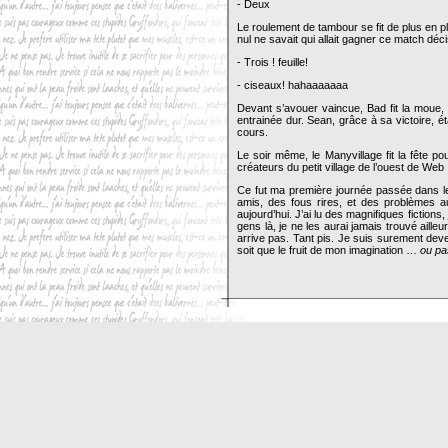
- Deux
Le roulement de tambour se fit de plus en p
nul ne savait qui allait gagner ce match décis
- Trois ! feuille!
- ciseaux! hahaaaaaaa
Devant s’avouer vaincue, Bad fit la moue, Sea
entrainée dur. Sean, grâce à sa victoire, é
cours.
Le soir même, le Manyvillage fit la fête po
créateurs du petit village de l’ouest de Web
Ce fut ma première journée passée dans le 
amis, des fous rires, et des problèmes aus
aujourd’hui. J’ai lu des magnifiques fictions
gens là, je ne les aurai jamais trouvé aille
arrive pas. Tant pis. Je suis surement deven
soit que le fruit de mon imagination …
ou pa