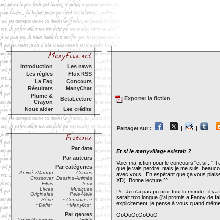
Introduction
Les news
Les règles
Flux RSS
La Faq
Concours
Résultats
ManyChat
Plume &
Exporter la fiction
BetaLecture
Crayon
Nous aider
Les crédits
Partager sur :
|
|
|
|
Par date
Et si le manyvillage existait ?
Par auteurs
Voici ma fiction pour le concours "et si..."
Par catégories
que je vais perdre, mais je me suis beaucoup
Animés/Manga
Comics
avec vous . En espérant que ça vous plaise
Crossover
Dessins-Animés
XD). Bonne lecture ^^
Films
Jeux
Livres
Musiques
Ps: Je n'ai pas pu citer tout le monde , il ya
Originales
Pèle-Mèle
serait trop longue (j'ai promis a Fanny de fa
Série
~ Concours ~
explicitement, je pense à vous quand mêm
~Défis~
~Manyfics~
Par genres
OoOoOoOoOoO
Action/Aventure
Amitié