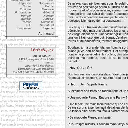
Angoisse
Bisounours
Je m’avançais péniblement sous le soleil 
Conte
Drame
trouver ce petit village perdu au milieu de nu
Erotique
Fantaisie
trouver quelqu’un pour m’aider, surtout, m
Fantastique
Général
montgolfière, qui s’était écrasée à quelques
Horreur
Humour
faire un documentaire sur une petite ville p
Mystère
Parodie
quelques kilomètres de ma destination…
Poésie
Romance
S-F
Surnaturel
La ville qui se trouvait devant moi n’avait r
Suspense
Tragédie
décrépies, des maisons alignées les unes au
Au hasard
ce village disposaient. Une vieille église trôn
tension à l’atmosphère qui régnait. L’endroit
terres et de poussières, formant un gigante
Soudain, à ma grande joie, un homme sorti
quand je vis son accoutrement. Cet étrange
dont je ne pourrai définir la couleur, des t
au 31 Mai 21 :
boire et me reposer, aussi je ne fis pas 
23295 comptes dont 1309
bientôt :
auteurs
pour 4075 fics écrites
- Hey! Qui va là ?
contenant 15226 chapitres
qui ont générés 24443 reviews
Son ton sec me conforta dans l’idée que je n
répondais timidement, un sourire forcé sur l
- Heu … Je m’appelle Fanny.
Subitement ses traits se radoucirent, et un
- Une nouvelle Fanny! Encore une Fanny ? 
Il me tendit une main bienveillante qui ne c
Je me surpris à penser qu’il devait garder la
Je faisais ainsi dans ma tête la hiérarchie d
- Je m’appelle Pierre, enchanté !
Puis, l’esprit ailleurs, il soupira avant d’ajout