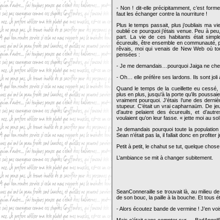
- Non ! dit-elle précipitamment, c’est forme
faut les échanger contre la nourriture !
Plus le temps passait, plus j’oubliais ma vie
oublié ce pourquoi j’étais venue. Peu à peu
part. La vie de ces habitants était simpl
écureuils, être ensemble en communauté, pr
rêvais, moi qui venais de New Web où tou
pensées :
- Je me demandais…pourquoi Jaiga ne che
- Oh… elle préfère ses lardons. Ils sont joli
Quand le temps de la cueillette eu cessé, la 
plus en plus, jusqu'à la porte qu’ils poussa
vraiment pourquoi. J’étais l’une des derniè
stupeur. C’était un vrai capharnaüm. De 
d’autre pelaient des écureuils, et d’aut
voulaient qu’on leur fasse. « jette moi au sol 
Je demandais pourquoi toute la population 
Sean n’était pas la, il fallait donc en profiter
Petit à petit, le chahut se tut, quelque chose 
L’ambiance se mit à changer subitement.
SeanConneraille se trouvait là, au milieu 
de son bouc, la paille à la bouche. Et tous é
- Alors écoutez bande de vermine ! J’en voi