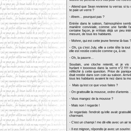
- Attend que Sean revienne tu verras si tu
te paie un verre ?
- Ahem… pourquoi pas ?
Entrée dans le saloon, l’atmosphère sembl
manière conviviale, comme une famille l’a
certaine façon, je m’étais déjà un peu int
mesure, de tous les habitants.
- Mohnn, qui est cette jeune femme là-bas ? 
- Oh, ça c’est July, elle a cette tête la to
elle est restée coincée comme ça, à vie.
- Oh, la pauvre…
Soudain, une cloche retentit, et je vis
hurlant « tooooous dans la serre n°2 !!!!!
réfléchir à cette question. Prise de pani
était restée dans son coin au saloon. Arrivée
tous les habitants avaient le nez dans la mous
- Mais qu’est ce que vous faites ?
- On grattouille la mousse, ordre d’artemis
- Vous mangez de la mousse ?
- Mais non ! regarde !
Je regardais l’endroit qu’elle avait gratou
charmant.
- C’est un champi ! me dit-elle avec un air t
- Il est mignon, répondis-je avec un sourir