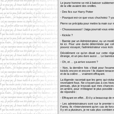
Le jeune homme se mit à baisser subitement
de la ville avaient des oreilles.
- Des fics sur Harry Potter
- Pourquoi est-ce que vous chuchotez ? ya t-
Pierre se précipita pour mettre la main sur
- Chuuuuuuuuuut ! Jaiga pourrait vous ente
- Kickée ?
- Bannie par un Administrateur, ou un modér
loi ici. Pour une durée déterminée par ce
pouvez essayer, l’administrateur vous kick 
Décidément ce qu’on disait sur cette régio
étrange, et un peu dure aussi … Le banniss
- Oh, et … ça arrive souvent ?
- Non, la dernière fois c’était pour l’exam
kickés encore et encore ! Ils étaient tenace
et de la colère … vraiment effrayant.
La légende racontait que les gens qui visitai
revenaient fous. Ne croyant pas à ces histoi
pensais, plus je trouvais que mes chances 
en arrière, pour m’éloigner le plus possibl
de répondre :
- Effrayant en effet…Et il y a beaucoup de m
- Les administrateurs sont sur le premier r
Fanny. Ils n’interviennent qu’en cas de for
Il y en a plusieurs, je ne sais plus combien