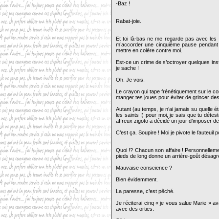
-Baz !
Rabat-joie.
Et toi là-bas ne me regarde pas avec les s
m’accorder une cinquième pause pendant 
mettre en colère contre moi.
Est-ce un crime de s’octroyer quelques ins
je sache !
Oh. Je vois.
Le crayon qui tape frénétiquement sur le com
manger tes joues pour éviter de grincer des
Autant (au temps, je n’ai jamais su quelle 
les saints !) pour moi, je sais que tu détes
affreux zigoto a décidé un jour d’imposer
C’est ça. Soupire ! Moi je pivote le fauteuil 
Quoi !? Chacun son affaire ! Personnelleme
pieds de long donne un arrière-goût désag
Mauvaise conscience ?
Bien évidemment.
La paresse, c’est pêché.
Je réciterai cinq « je vous salue Marie » av
avec des orties.