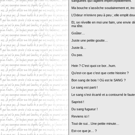
sanguines qui l’agitent imperceptiblement.
Ma bouche s’assèche soudainement et, inco
L’Odeur m’enivre peu à peu ; elle emplit 
Et, se réveille en moi une faim, une envie 
ma tête.
Goûter…
Juste une petite goutte…
Juste là…
Ou pas.
Hein ? C’est quoi ce bor...hum.
Qu’est-ce que c’est que cette histoire ?
Bon sang de bois ! Où est le SANG ?
Le sang est parti !
Le sang s’est écarté et a contourné le fauteu
Sapristi !
Du sang fugueur !
Reviens ici !
Tout de sui…Une petite minute…
Est-ce que je… ?