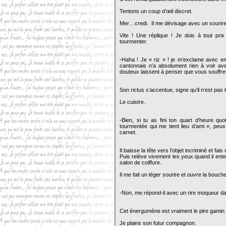
Tentons un coup d’œil discret.
Mer…credi. Il me dévisage avec un sourire 
Vite ! Une réplique ! Je dois à tout prix
tourmenter.
-Haha ! Je « riz » ! je m’exclame avec e
cantonnais n’a absolument rien à voir ave
douteux laissent à penser que vous souffr
Son rictus s’accentue, signe qu’il n’est p
Le cuistre.
-Bien, si tu as fini ton quart d’heure q
tourmentée qui me tient lieu d’ami », peu
carnet.
Il baisse la tête vers l’objet incriminé et fai
Puis relève vivement les yeux quand il en
salon de coiffure.
Il me fait un léger sourire et ouvre la bouche
-Non, me répond-il avec un rire moqueur d
Cet énergumène est vraiment le pire gamin 
Je plains son futur compagnon.