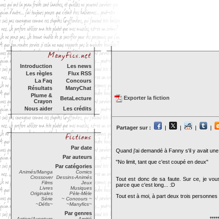
Introduction
Les news
Les règles
Flux RSS
La Faq
Concours
Résultats
ManyChat
Plume &
Exporter la fiction
BetaLecture
Crayon
Nous aider
Les crédits
Partager sur :
|
|
|
|
Par date
Quand j'ai demandé à Fanny s'il y avait une
Par auteurs
"No limit, tant que c'est coupé en deux"
Par catégories
Animés/Manga
Comics
Crossover
Dessins-Animés
Tout est donc de sa faute. Sur ce, je vous
Films
Jeux
parce que c'est long... :D
Livres
Musiques
Originales
Pèle-Mèle
Tout est à moi, à part deux trois personnes
Série
~ Concours ~
~Défis~
~Manyfics~
Par genres
****
Action/Aventure
Amitié