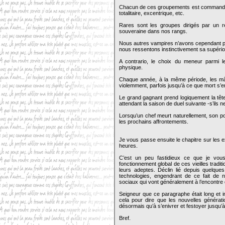
Chacun de ces groupements est commandé p
totalitaire, excentrique, etc.
Rares sont les groupes dirigés par un re
souveraine dans nos rangs.
Nous autres vampires n’avons cependant pa
nous ressentons instinctivement sa supério
A contrario, le choix du meneur parmi l
physique.
Chaque année, à la même période, les mâ
violemment, parfois jusqu’à ce que mort s’e
Le grand gagnant prend logiquement la tête
attendant la saison de duel suivante -s’il
Lorsqu’un chef meurt naturellement, son po
les prochains affrontements.
Je vous passe ensuite le chapitre sur les 
heures.
C’est un peu fastidieux ce que je vou
fonctionnement global de ces vieilles tradit
leurs adeptes. Déclin lié depuis quelqu
technologies, engendrant de ce fait d
sociaux qui vont généralement à l’encontre 
Seigneur que ce paragraphe était long et i
cela pour dire que les nouvelles généra
désormais qu’à s’enivrer et festoyer jusqu’
Bref.