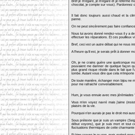
Bref je m’égare, je m’égare et je referme 
chocolat, je compte sur vous). Pardonnez ce 
Il fait donc toujours aussi chaud et la cl
panne.
On ne peut sincèrement pas faire confiance 
Nous lui avons donné rendez-vous il y a de 
effectuer les réparations. Et ces pouilleux
Bref, ceci est un autre débat qui ne nous 
A l’heure qu’il est, je serais prêt à donner 
Oh, je ne crains guère une quelconque malé
pouvaient me damner de quelque façon que 
plus grand risque réside dans le fait que 
tombe. Autant vous dire que cela m’importe
De toute manière, échanger mon bijou ne me
pour me rafraichir convenablement.
Hum, je vous ennuie avec mes jérémiades
Vous m’en voyez navré mais j’aime (insist
plaisirs de la vie.
Pourquoi n’en aurais-je pas le droit moi au
Sous prétexte que je suis un vampire (Seigne
début voyons), que je suis mort et tout ce
fluctuations thermiques de cette charmante
Et bien croyez le ou non, mais malgré mon 