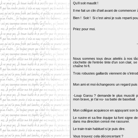
Qu’il soit maudit !
Il me fait un clin d’œil avant de commencer à
Bien ! Soit ! Si c’est ainsi je suis reparti 
Priez pour moi.
-
Nous sommes tous deux attelés à nos tâch
clochette de l’entrée tinte d’un son clair, 
chaîne hi-fi.
Trois robustes gaillards viennent de s’intro
Mon ami et moi échangeons un regard pui
-Loup Garou ? demande le plus musclé p
mon brave, je t’ai vu- sa batte de baseball.
Mon collègue acquiesce en appuyant son ba
Le rustre et sa fine équipe lui font signe de
dans ma direction censé me rassurer.
Le train-train habituel si je puis dire.
Vous trouvez cela déconcertant ?