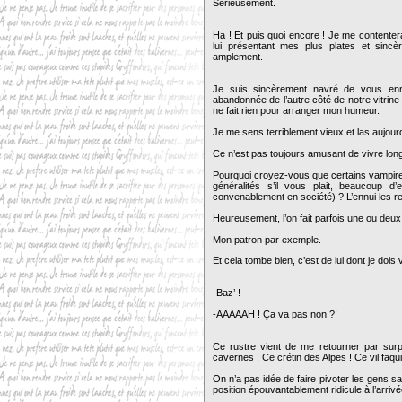
Sérieusement.
Ha ! Et puis quoi encore ! Je me contenter
lui présentant mes plus plates et sinc
amplement.
Je suis sincèrement navré de vous enn
abandonnée de l’autre côté de notre vitrin
ne fait rien pour arranger mon humeur.
Je me sens terriblement vieux et las aujour
Ce n’est pas toujours amusant de vivre lo
Pourquoi croyez-vous que certains vampire
généralités s’il vous plait, beaucoup d
convenablement en société) ? L’ennui les r
Heureusement, l’on fait parfois une ou deux
Mon patron par exemple.
Et cela tombe bien, c’est de lui dont je dois 
-Baz’ !
-AAAAAH ! Ça va pas non ?!
Ce rustre vient de me retourner par surp
cavernes ! Ce crétin des Alpes ! Ce vil faqu
On n’a pas idée de faire pivoter les gens sa
position épouvantablement ridicule à l’arrivé