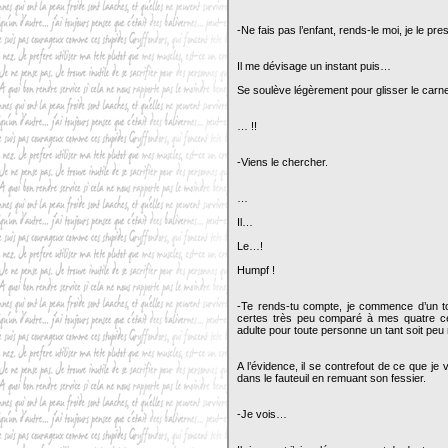
-Ne fais pas l’enfant, rends-le moi, je le pr
Il me dévisage un instant puis…
Se soulève légèrement pour glisser le carn
… !!
-Viens le chercher.
…
Il…
Le…!
Humpf !
-Te rends-tu compte, je commence d’un to
certes très peu comparé à mes quatre ce
adulte pour toute personne un tant soit pe
A l’évidence, il se contrefout de ce que je v
dans le fauteuil en remuant son fessier.
-Je vois…