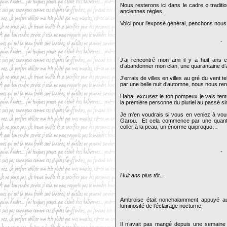
Nous resterons ici dans le cadre « traditi
anciennes règles.
Voici pour l’exposé général, penchons nous
-
J’ai rencontré mon ami il y a huit ans e
d’abandonner mon clan, une quarantaine d
J’errais de villes en villes au gré du vent 
par une belle nuit d’automne, nous nous r
Haha, excusez le ton pompeux je vais tente
la première personne du pluriel au passé s
Je m’en voudrais si vous en veniez à vous
Garou. Et cela commence par une quantité
coller à la peau, un énorme quiproquo…
-
Huit ans plus tôt…
Ambroise était nonchalamment appuyé au 
luminosité de l’éclairage nocturne.
Il n’avait pas mangé depuis une semaine et 