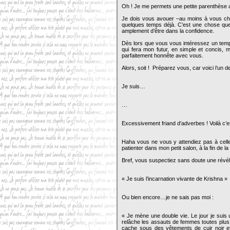
Oh ! Je me permets une petite parenthèse av
Je dois vous avouer –au moins à vous ch
quelques temps déjà. C’est une chose que
amplement d’être dans la confidence.
Dès lors que vous vous intéressez un temps
qui fera mon futur, en simple et concis, 
parfaitement honnête avec vous.
Alors, soit ! Préparez vous, car voici l’un 
Je suis…
…
Excessivement friand d’adverbes ! Voilà c’es
Haha vous ne vous y attendiez pas à celle 
patienter dans mon petit salon, à la fin de 
Bref, vous suspectiez sans doute une révéla
« Je suis l’incarnation vivante de Krishna 
Ou bien encore…je ne sais pas moi :
« Je mène une double vie. Le jour je suis 
relâche les assauts de femmes toutes plus 
cache sous des vêtements de cuir noir et 