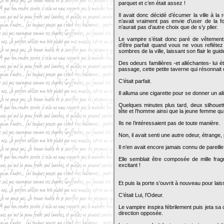
parquet et c’en était assez !
Il avait donc décidé d’écumer la ville à la
n’avait vraiment pas envie d’user de la fo
n’aurait pas d’autre choix que de s’y plier.
Le vampire s’était donc paré de vêtements
d’être parfait quand vous ne vous reflétez
sombres de la ville, laissant son flair le guid
Des odeurs familières -et alléchantes- lui é
passage, cette petite taverne qui résonnait
C’était parfait.
Il alluma une cigarette pour se donner un alib
Quelques minutes plus tard, deux silhouett
tête et l’homme ainsi que la jeune femme q
Ils ne l’intéressaient pas de toute manière.
Non, il avait senti une autre odeur, étrange,
Il n’en avait encore jamais connu de pareill
Elle semblait être composée de mille fragr
excitant !
Et puis la porte s’ouvrit à nouveau pour la
C’était Lui, l’Odeur.
Le vampire inspira fébrilement puis jeta sa 
direction opposée.