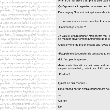
Ahah ! Ce mal élevé s’est pris le pied dans
Ça t’apprendra à regarder où tu marches p
Dommage qu’il se soit rattrapé avant de s’ét
-Tu recommences encore une fois tes mé
-Comment ça
encore
?
Je vais lui le faire bouffer mon carnet moi 
se moquer ouvertement d’Ambroise de la Tour
Oups je viens de briser le stylo que j’avais
-Rappelle moi à combien de tentatives tu e
-Là n’est pas la question.
-Mmh mmh bien sûr, ça fait quand même au
simple curiosité hein, mais tu es plutôt cro
-Pardon ?
Qu’est-ce qu’il raconte ?
Il me répond par un simple haussement de
…
Oh non !
Non !