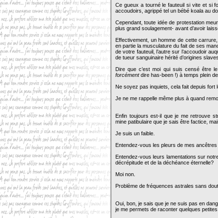
Ce gueux a tourné le fauteuil si vite et si
accoudoirs, agrippé tel un bébé koala au d
Cependant, toute idée de protestation meu
plus grand soulagement- avant d’avoir lais
Effectivement, un homme de cette carrure
en partie la musculature du fait de ses ma
de votre fauteuil, l’autre sur l’accoudoir 
de tueur sanguinaire hérité d’origines slav
Dire que c’est moi qui suis censé être le
forcément
dire has-been !) à temps plein 
Ne soyez pas inquiets, cela fait depuis for
Je ne me rappelle même plus à quand remont
Enfin toujours est-il que je me retrouve 
mine patibulaire que je sais être factice, 
Je suis un faible.
Entendez-vous les pleurs de mes ancêtre
Entendez-vous leurs lamentations sur notre
décrépitude et de la déchéance éternelle?
Moi non.
Problème de fréquences astrales sans dou
Oui, bon, je sais que je ne suis pas en dange
je me permets de raconter quelques petite