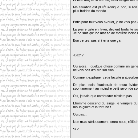
Ma situation est plutôt ironique non, si l’
plus froides du monde.
Enfin pour tout vous avouer, je ne vois pas
La pierre gèle en hiver, devient brûlante 
Je ne suis qu’une masse de matière inerte 
Bon certes, pas si inerte que ça.
-Baz’ ?
Ou alors… quelque chose comme un gène de
ne vois pas d’autre solution.
Comment expliquer cette faculté à absorber
De plus, cela éluciderait de toute évid
spontanément au moindre petit rayon de sol
Oui, je sais que combuster n’existe pas.
L’homme descend du singe, le vampire du l
moi la gloire et la fortune !
Ou pas…
Non mais sérieusement, entre nous, réfléch
Si ?