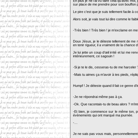
En plus je ne l’ai vu faire cela qu’avec moi,
sur place de me prendre pour son bouffon
Le pire c’est que je suis tellement facile
Alors soit, je vais tout lui dire comme le faib
-Très bien ! Très bien ! je m’exclame en me
Doux Jésus, je le déteste tellement de me m
en tenir rigueur, il a vraiment de la chance
Je lui jette un coup d’œil irrité et lui me re
intérieurement, ce sagouin !
-Si je te le dis, cesseras-tu de me harceler
-Mais tu aimes ça m’avoir à tes pieds, répl
Humpf ! Je déteste quand il fait ce genre d’
-Je ne répondrai même pas à ça.
-Ok. Que racontais-tu de beau alors ? m’inte
-Et bien, je commence sur le même ton, puis
évènements qui ont marqué ma journée.
-…
Je ne sais pas vous mais, personnellement,