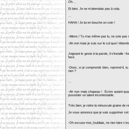
Oh…
Et bien. Je ne m’attendais pas à cela.
…
HAHA ! Je lui en bouche un coin !
-Allons ! Tu n’as même pas lu, ne sois pas 
-Ah non mais je suis sur le cul quoi ! Atte
Joignant le geste à la parole, il s’installe –
face.
-Donc, si je comprends bien, reprend-il, t
rien ?
…
-Ah non mais chapeau ! Ecrire autant quan
posséder un talent incontestable.
Très bien, je retire la minuscule graine d
Je vous annonce que je vais supprimer cet ê
-Oh excuse-moi, j’oubliais, ne rien faire c’