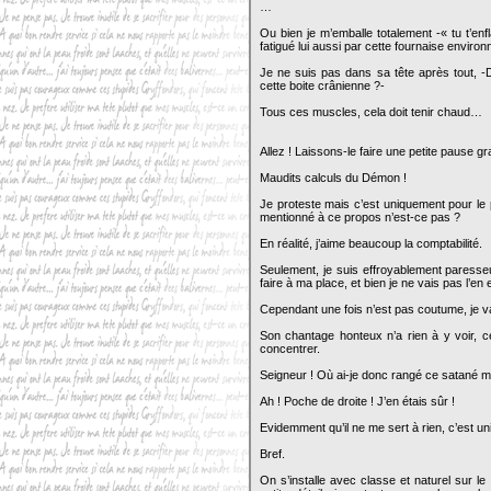
…
Ou bien je m’emballe totalement -« tu t’enfl
fatigué lui aussi par cette fournaise enviro
Je ne suis pas dans sa tête après tout, -
cette boite crânienne ?-
Tous ces muscles, cela doit tenir chaud…
Allez ! Laissons-le faire une petite pause 
Maudits calculs du Démon !
Je proteste mais c’est uniquement pour le 
mentionné à ce propos n’est-ce pas ?
En réalité, j’aime beaucoup la comptabilité.
Seulement, je suis effroyablement paresseu
faire à ma place, et bien je ne vais pas l’en 
Cependant une fois n’est pas coutume, je va
Son chantage honteux n’a rien à y voir, c
concentrer.
Seigneur ! Où ai-je donc rangé ce satané 
Ah ! Poche de droite ! J’en étais sûr !
Evidemment qu’il ne me sert à rien, c’est un
Bref.
On s’installe avec classe et naturel sur le