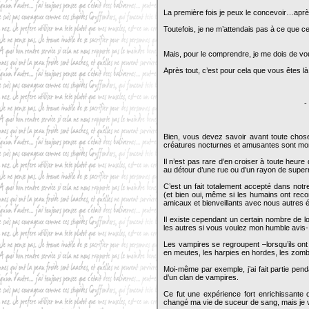
La première fois je peux le concevoir…après
Toutefois, je ne m’attendais pas à ce que c
Mais, pour le comprendre, je me dois de vous
Après tout, c’est pour cela que vous êtes l
-
Bien, vous devez savoir avant toute chose
créatures nocturnes et amusantes sont mo
Il n’est pas rare d’en croiser à toute heure
au détour d’une rue ou d’un rayon de supe
C’est un fait totalement accepté dans notr
(et bien oui, même si les humains ont reco
amicaux et bienveillants avec nous autres
Il existe cependant un certain nombre de l
les autres si vous voulez mon humble avis
Les vampires se regroupent –lorsqu’ils on
en meutes, les harpies en hordes, les zomb
Moi-même par exemple, j’ai fait partie pe
d’un clan de vampires.
Ce fut une expérience fort enrichissante q
changé ma vie de suceur de sang, mais je v