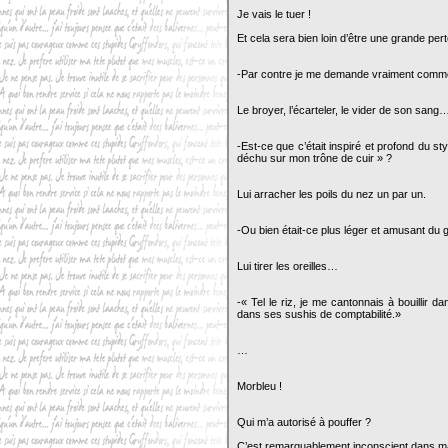
Je vais le tuer !
Et cela sera bien loin d’être une grande per
-Par contre je me demande vraiment comm
Le broyer, l’écarteler, le vider de son san
-Est-ce que c’était inspiré et profond du styl
déchu sur mon trône de cuir » ?
Lui arracher les poils du nez un par un.
-Ou bien était-ce plus léger et amusant d
Lui tirer les oreilles…
-« Tel le riz, je me cantonnais à bouillir 
dans ses sushis de comptabilité.»
…
Morbleu !
Qui m’a autorisé à pouffer ?
C’est remarquablement inconscient dans ma s