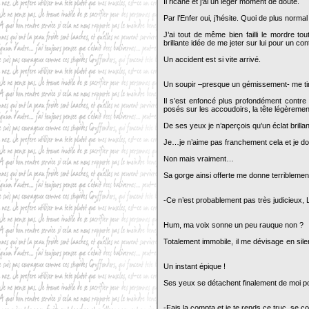
Il ricane et j’ai un léger moment de doute.
Par l’Enfer oui, j’hésite. Quoi de plus norma
J’ai tout de même bien failli le mordre tou
brillante idée de me jeter sur lui pour un 
Un accident est si vite arrivé.
Un soupir –presque un gémissement- me t
Il s’est enfoncé plus profondément contre 
posés sur les accoudoirs, la tête légèreme
De ses yeux je n’aperçois qu’un éclat brill
Je…je n’aime pas franchement cela et je doi
Non mais vraiment…
Sa gorge ainsi offerte me donne terriblem
-Ce n’est probablement pas très judicieux,
Hum, ma voix sonne un peu rauque non ?
Totalement immobile, il me dévisage en sile
Un instant épique !
Ses yeux se détachent finalement de moi po
-Fais la compta et je te rends ce truc, se c