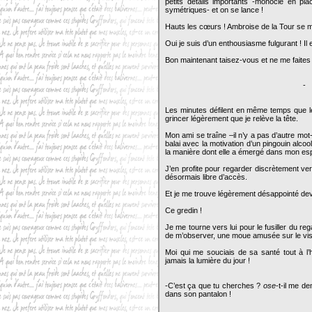
petits détails importants -monocle en p
symétriques- et on se lance !
Hauts les cœurs ! Ambroise de la Tour se me
Oui je suis d’un enthousiasme fulgurant ! Il
Bon maintenant taisez-vous et ne me faites 
-
Les minutes défilent en même temps que les 
grincer légèrement que je relève la tête.
Mon ami se traîne –il n’y a pas d’autre mot-
balai avec la motivation d’un pingouin alc
la manière dont elle a émergé dans mon esp
J’en profite pour regarder discrètement vers
désormais libre d’accès.
Et je me trouve légèrement désappointé dev
Ce gredin !
Je me tourne vers lui pour le fusiller du re
de m’observer, une moue amusée sur le v
Moi qui me souciais de sa santé tout à l
jamais la lumière du jour !
-C’est ça que tu cherches ?
ose
-t-il me d
dans son pantalon !