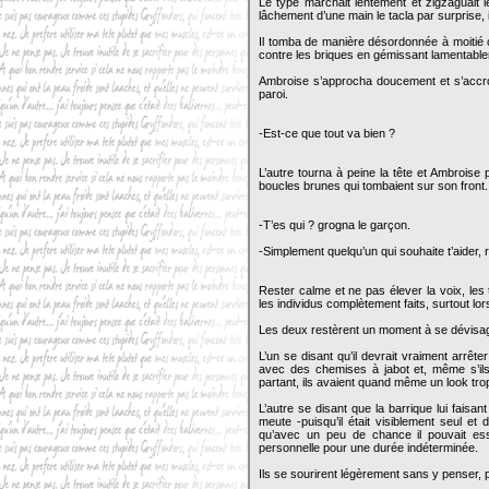
Le type marchait lentement et zigzaguait 
lâchement d’une main le tacla par surprise, i
Il tomba de manière désordonnée à moitié c
contre les briques en gémissant lamentab
Ambroise s’approcha doucement et s’accrou
paroi.
-Est-ce que tout va bien ?
L’autre tourna à peine la tête et Ambroise 
boucles brunes qui tombaient sur son front
-T’es qui ? grogna le garçon.
-Simplement quelqu’un qui souhaite t’aider, 
Rester calme et ne pas élever la voix, les 
les individus complètement faits, surtout l
Les deux restèrent un moment à se dévisa
L’un se disant qu’il devrait vraiment arrête
avec des chemises à jabot et, même s’ils é
partant, ils avaient quand même un look tro
L’autre se disant que la barrique lui fais
meute -puisqu’il était visiblement seul et 
qu’avec un peu de chance il pouvait es
personnelle pour une durée indéterminée.
Ils se sourirent légèrement sans y penser, 