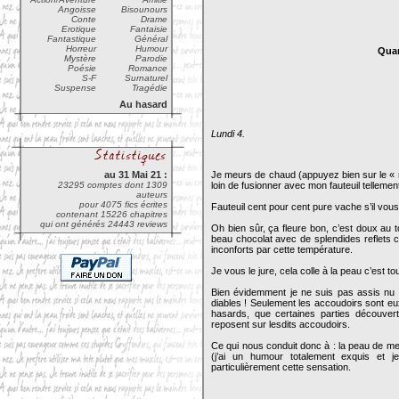
Angoisse
Bisounours
Conte
Drame
Erotique
Fantaisie
Fantastique
Général
Horreur
Humour
Quan
Mystère
Parodie
Poésie
Romance
S-F
Surnaturel
Suspense
Tragédie
Au hasard
Lundi 4.
au 31 Mai 21 :
Je meurs de chaud (appuyez bien sur le « me
23295 comptes dont 1309
loin de fusionner avec mon fauteuil tellemen
auteurs
pour 4075 fics écrites
Fauteuil cent pour cent pure vache s’il vous
contenant 15226 chapitres
qui ont générés 24443 reviews
Oh bien sûr, ça fleure bon, c’est doux au t
beau chocolat avec de splendides reflets 
inconforts par cette température.
Je vous le jure, cela colle à la peau c’est 
Bien évidemment je ne suis pas assis nu d
diables ! Seulement les accoudoirs sont eux
hasards, que certaines parties découv
reposent sur lesdits accoudoirs.
Ce qui nous conduit donc à : la peau de m
(j’ai un humour totalement exquis et je
particulièrement cette sensation.