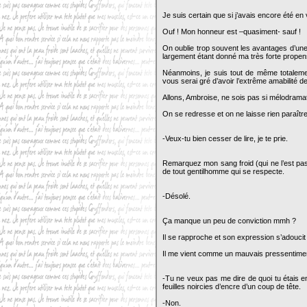
Je suis certain que si j’avais encore été en
Ouf ! Mon honneur est –quasiment- sauf !
On oublie trop souvent les avantages d’une c
largement étant donné ma très forte prope
Néanmoins, je suis tout de même totalement 
vous serai gré d’avoir l’extrême amabilité 
Allons, Ambroise, ne sois pas si mélodrama
On se redresse et on ne laisse rien paraît
-Veux-tu bien cesser de lire, je te prie.
Remarquez mon sang froid (qui ne l’est pas
de tout gentilhomme qui se respecte.
-Désolé.
Ça manque un peu de conviction mmh ?
Il se rapproche et son expression s’adouci
Il me vient comme un mauvais pressentim
-Tu ne veux pas me dire de quoi tu étais e
feuilles noircies d’encre d’un coup de tête.
-Non.