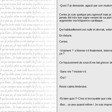
-Quoi !? je demande, agacé par son muti
Certes je suis quelque peu agressif mais je
jamais été très bon signe venant de sa part 
augmenter ma fréquence cardiaque…
Qui habituellement est nulle et devrait, selon
En théorie.
Certes.
-Vraiment ? s’étonne-t-il finalement, inte
ça
?
Ce
haussement de sourcil me fait grincer 
-Sans rire ? insiste-t-il.
-Oui !
Reste calme Ambroise.
-Et bien quoi !? C’est
si
incroyable que cela
-Ben…un peu quand même ! Je suis impre