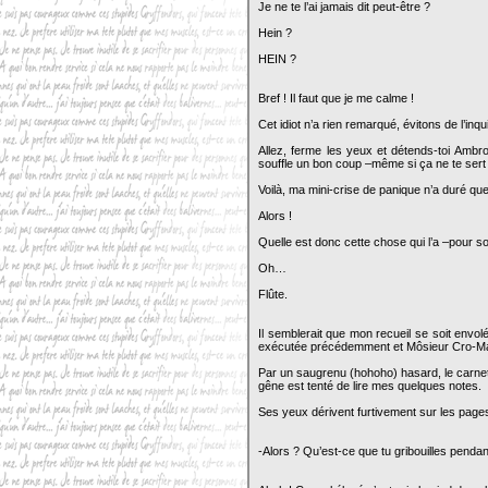
Je ne te l’ai jamais dit peut-être ?
Hein ?
HEIN ?
Bref ! Il faut que je me calme !
Cet idiot n’a rien remarqué, évitons de l’inqu
Allez, ferme les yeux et détends-toi Ambro
souffle un bon coup –même si ça ne te sert 
Voilà, ma mini-crise de panique n’a duré 
Alors !
Quelle est donc cette chose qui l’a –pour s
Oh…
Flûte.
Il semblerait que mon recueil se soit envolé
exécutée précédemment et Môsieur Cro-Ma
Par un saugrenu (hohoho) hasard, le carnet 
gêne est tenté de lire mes quelques notes.
Ses yeux dérivent furtivement sur les pages
-Alors ? Qu’est-ce que tu gribouilles pendan