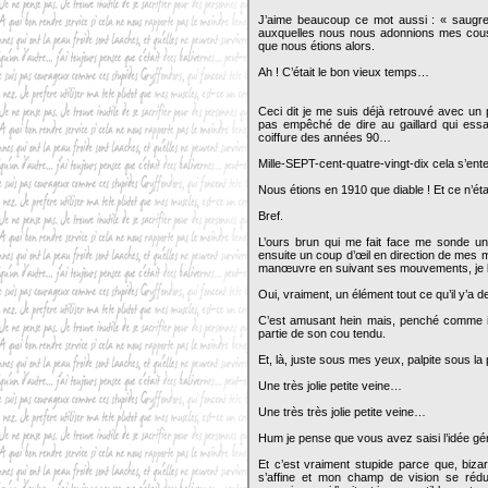
J’aime beaucoup ce mot aussi : « saugren
auxquelles nous nous adonnions mes cousi
que nous étions alors.
Ah ! C’était le bon vieux temps…
Ceci dit je me suis déjà retrouvé avec un
pas empêché de dire au gaillard qui essay
coiffure des années 90…
Mille-SEPT-cent-quatre-vingt-dix cela s’en
Nous étions en 1910 que diable ! Et ce n’ét
Bref.
L’ours brun qui me fait face me sonde un i
ensuite un coup d’œil en direction de mes m
manœuvre en suivant ses mouvements, je bloq
Oui, vraiment, un élément tout ce qu’il y’
C’est amusant hein mais, penché comme il
partie de son cou tendu.
Et, là, juste sous mes yeux, palpite sous la
Une très jolie petite veine…
Une très très jolie petite veine…
Hum je pense que vous avez saisi l’idée g
Et c’est vraiment stupide parce que, biz
s’affine et mon champ de vision se rédui