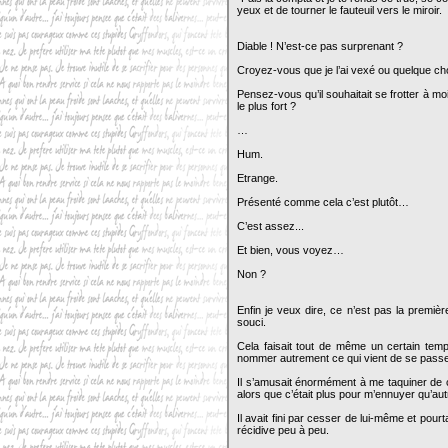
yeux et de tourner le fauteuil vers le miroir
Diable ! N’est-ce pas surprenant ?
Croyez-vous que je l’ai vexé ou quelque ch
Pensez-vous qu’il souhaitait se frotter à mo
le plus fort ?
…
Hum.
Etrange.
Présenté comme cela c’est plutôt…
C’est assez...
Et bien, vous voyez…
Non ?
Enfin je veux dire, ce n’est pas la premièr
souci.
Cela faisait tout de même un certain temp
nommer autrement ce qui vient de se pass
Il s’amusait énormément à me taquiner de c
alors que c’était plus pour m’ennuyer qu’a
Il avait fini par cesser de lui-même et pou
récidive peu à peu.