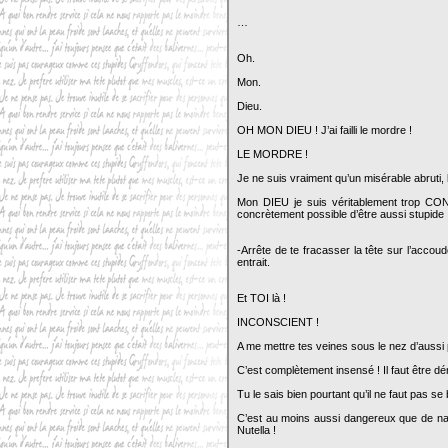
…
Oh.
Mon.
Dieu.
OH MON DIEU ! J’ai failli le mordre !
LE MORDRE !
Je ne suis vraiment qu’un misérable abruti, 
Mon DIEU je suis véritablement trop CON
concrètement possible d’être aussi stupide
-Arrête de te fracasser la tête sur l’accoud
entrait.
Et TOI là !
INCONSCIENT !
A me mettre tes veines sous le nez d’aussi
C’est complètement insensé ! Il faut être d
Tu le sais bien pourtant qu’il ne faut pas s
C’est au moins aussi dangereux que de n
Nutella !