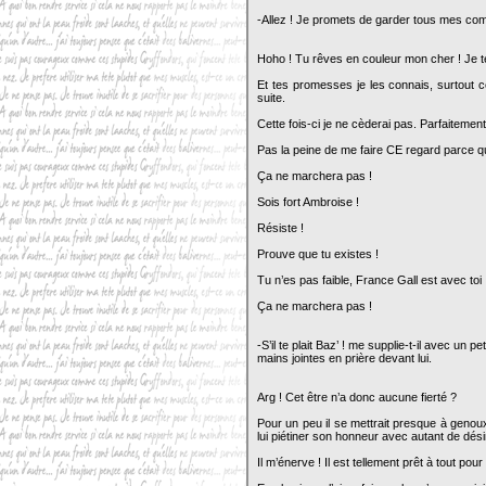
-Allez ! Je promets de garder tous mes comm
Hoho ! Tu rêves en couleur mon cher ! Je te
Et tes promesses je les connais, surtout c
suite.
Cette fois-ci je ne cèderai pas. Parfaiteme
Pas la peine de me faire CE regard parce 
Ça ne marchera pas !
Sois fort Ambroise !
Résiste !
Prouve que tu existes !
Tu n’es pas faible, France Gall est avec toi
Ça ne marchera pas !
-S’il te plait Baz’ ! me supplie-t-il avec un 
mains jointes en prière devant lui.
Arg ! Cet être n’a donc aucune fierté ?
Pour un peu il se mettrait presque à gen
lui piétiner son honneur avec autant de dés
Il m’énerve ! Il est tellement prêt à tout pour