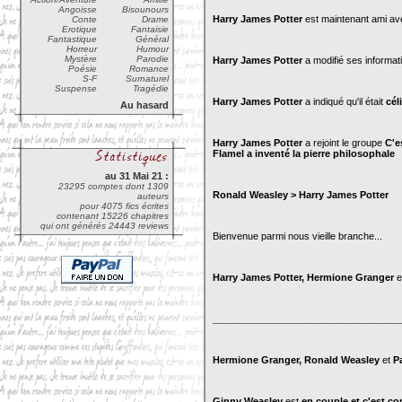
Angoisse
Bisounours
Harry James Potter
est maintenant ami a
Conte
Drame
Erotique
Fantaisie
Fantastique
Général
Horreur
Humour
Mystère
Parodie
Harry James Potter
a modifié ses informati
Poésie
Romance
S-F
Surnaturel
Suspense
Tragédie
Harry James Potter
a indiqué qu'il était
cél
Au hasard
Harry James Potter
a rejoint le groupe
C'e
Flamel a inventé la pierre philosophale
au 31 Mai 21 :
23295 comptes dont 1309
Ronald Weasley > Harry James Potter
auteurs
pour 4075 fics écrites
contenant 15226 chapitres
qui ont générés 24443 reviews
Bienvenue parmi nous vieille branche...
Harry James Potter, Hermione Granger
e
___________________________________
Hermione Granger, Ronald Weasley
et
Pa
Ginny Weasley
est
en couple et c'est co