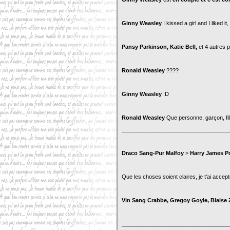
Ginny Weasley
I kissed a girl and I liked i
Pansy Parkinson, Katie Bell,
et 4 autres 
Ronald Weasley
????
Ginny Weasley
:D
Ronald Weasley
Que personne, garçon, fil
___________________________________
Draco Sang-Pur Malfoy
>
Harry James Po
Que les choses soient claires, je t'ai accep
Vin Sang Crabbe, Gregoy Goyle, Blaise 
___________________________________