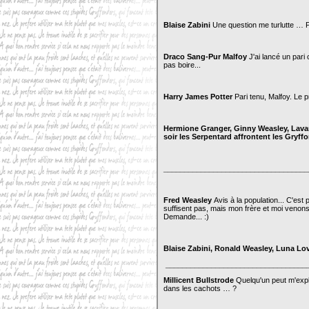
Blaise Zabini
Une question me turlutte … P
Draco Sang-Pur Malfoy
J'ai lancé un pari
pas boire...
Harry James Potter
Pari tenu, Malfoy. Le p
Hermione Granger, Ginny Weasley, Lav
soir les Serpentard affrontent les Gryf
___________________________________
Fred Weasley
Avis à la population... C'es
suffisent pas, mais mon frère et moi venons 
Demande... :)
Blaise Zabini, Ronald Weasley, Luna L
__________________________________
Millicent Bullstrode
Quelqu'un peut m'expl
dans les cachots … ?