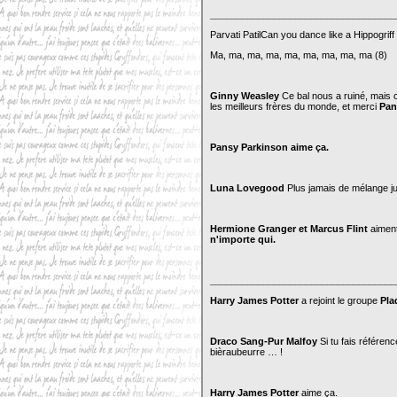
___________________________________
Parvati PatilCan you dance like a Hippogriff
Ma, ma, ma, ma, ma, ma, ma, ma, ma (8)
Ginny Weasley
Ce bal nous a ruiné, mais c
les meilleurs frères du monde, et merci
Pan
Pansy Parkinson aime ça.
Luna Lovegood
Plus jamais de mélange jus
Hermione Granger et Marcus Flint
aimen
n'importe qui.
___________________________________
Harry James Potter
a rejoint le groupe
Pla
Draco Sang-Pur Malfoy
Si tu fais référen
bièraubeurre … !
Harry James Potter
aime ça.