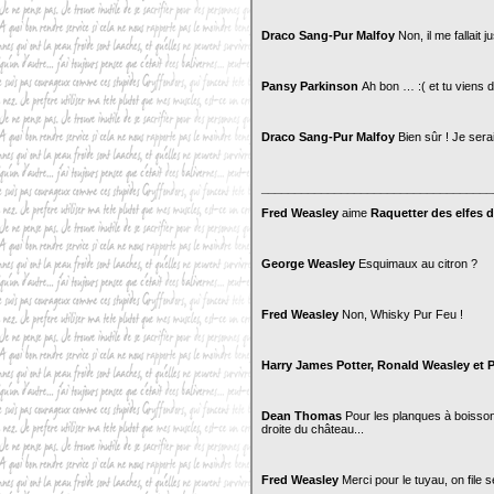
Draco Sang-Pur Malfoy
Non, il me fallait 
Pansy Parkinson
Ah bon … :( et tu viens 
Draco Sang-Pur Malfoy
Bien sûr ! Je sera
___________________________________
Fred Weasley
aime
Raquetter des elfes d
George Weasley
Esquimaux au citron ?
Fred Weasley
Non, Whisky Pur Feu !
Harry James Potter, Ronald Weasley et P
Dean Thomas
Pour les planques à boisson 
droite du château...
Fred Weasley
Merci pour le tuyau, on file 