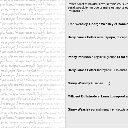
Potter, toi et ta balafre il m'a semblé vou
serait possible, vu que ta mère est morte et
Poudlard ?
Fred Weasley, George Weasley
et
Ronald
Harry James Potter
aime
Sympa, ta cape
___________________________________
Pansy Parkison
a rejoint le groupe
Si toi 
Harry James Potter
Incroyable ! On aurai
Ginny Weasley
Au moins … ;)
Millicent Bullstrode
et
Luna Lovegood
a
Ginny Weasley
est maintenant
en couple
a
__________________________________