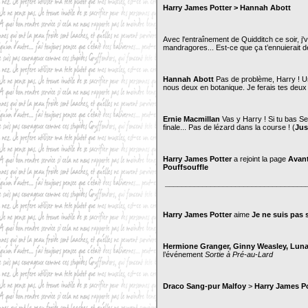
Harry James Potter > Hannah Abott
Avec l'entraînement de Quidditch ce soir, j'v
mandragores... Est-ce que ça t’ennuierait
Hannah Abott
Pas de problème, Harry ! Un 
nous deux en botanique. Je ferais tes deux 
Ernie Macmillan
Vas y Harry ! Si tu bas Se
finale... Pas de lézard dans la course ! (
Jus
Harry James Potter
a rejoint la page
Avant
Pouffsouffle
__________________________________
Harry James Potter
aime
Je ne suis pas 
Hermione Granger, Ginny Weasley, Lu
l’événement
Sortie à Pré-au-Lard
Draco Sang-pur Malfoy
>
Harry James Po