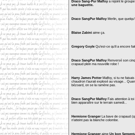
Draco Sang-Pur Malfoy
a rejoint le group
une baguette.
Draco SangPur Malfoy
Merlin, que quelqu
Blaise Zabini
aime ça.
Gregory Goyle
Qu'est-ce qu'il a encore fai
Draco SangPur Malfoy
Renversé son cinqu
crapaud plein ma nouvelle robe !
Harry James Potter
Malfoy, si tu ne faisa
chaudron t'aurait explosé au visage... Quand 
bézoard, on se la ramène pas.
Draco SangPur Malfoy
Fais attention à to
bien apparaître sur le terrain samedi...
Hermione Granger
La bave de crapaud (qu
n'atteint pas la blanche colombe.
Hermione Granger
aime
Un bon Serpenta