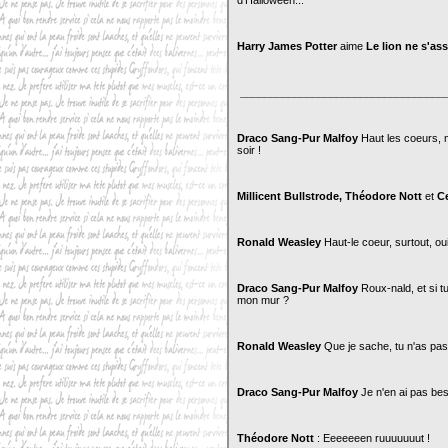
d'Halloween...
Harry James Potter
aime
Le lion ne s'ass
__________________________________
Draco Sang-Pur Malfoy
Haut les coeurs,
soir !
Millicent Bullstrode, Théodore Nott
et
C
Ronald Weasley
Haut-le coeur, surtout, oui
Draco Sang-Pur Malfoy
Roux-nald, et si t
mon mur ?
Ronald Weasley
Que je sache, tu n'as pas 
Draco Sang-Pur Malfoy
Je n'en ai pas beso
Théodore Nott
: Eeeeeeen ruuuuuuut !