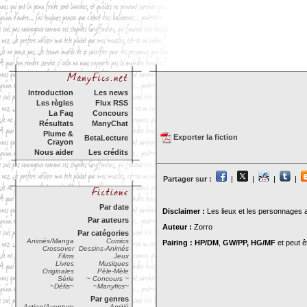
Introduction
Les news
Les règles
Flux RSS
La Faq
Concours
Résultats
ManyChat
Plume &
Exporter la fiction
BetaLecture
Crayon
Nous aider
Les crédits
Partager sur :
|
|
|
|
Par date
Disclaimer :
Les lieux et les personnages
Par auteurs
Auteur :
Zorro
Par catégories
Animés/Manga
Comics
Pairing : HP/DM
,
GW/PP, HG/MF
et peut ê
Crossover
Dessins-Animés
Films
Jeux
Livres
Musiques
Originales
Pèle-Mèle
Série
~ Concours ~
~Défis~
~Manyfics~
Par genres
Action/Aventure
Amitié