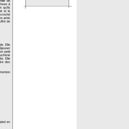
mille de
-chose à
 qu’ils
t et le
écroché
des amis
ffrir de
e. Elle
déjeuner
on petit
oucherie
e. Elle
rire des
n menton
 pied en