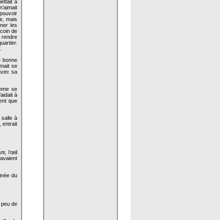
ettait à
n’aimait
 pouvoir
ée, mais
ner les
 coin de
t rendre
uartier.
.
de bonne
imait se
 avec sa
emme se
aidait à
ient que
 salle à
 entrait
t, l’œil
avaient
inée du
n peu de