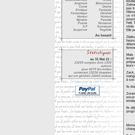
boutiq
Angoisse
Bisounours
Zelma 
Conte
Drame
pas tr
Erotique
Fantaisie
l’élev
Fantastique
Général
ce n’
Horreur
Humour
pouce
Mystère
Parodie
l’œil.
Poésie
Romance
visite
S-F
Surnaturel
Suspense
Tragédie
Elle 
Au hasard
Zlatko
heure 
déten
femme,
Mais 
levait
au 31 Mai 21 :
prépar
23295 comptes dont 1309
leurs 
auteurs
pour 4075 fics écrites
Zack, 
contenant 15226 chapitres
qui ont générés 24443 reviews
manger
à son 
Ils ét
Zoran,
encor
tendan
Ils d
progr
Monsie
chang