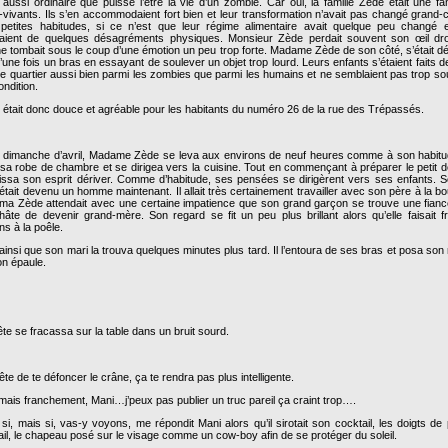
 aussi ordinaire que puisse l’être la vie d’un zombie. Car oui, la famille Zède était une fa
-vivants. Ils s’en accommodaient fort bien et leur transformation n’avait pas changé grand
 petites habitudes, si ce n’est que leur régime alimentaire avait quelque peu changé et
raient de quelques désagréments physiques. Monsieur Zède perdait souvent son œil droi
e tombait sous le coup d’une émotion un peu trop forte. Madame Zède de son côté, s’était d
’une fois un bras en essayant de soulever un objet trop lourd. Leurs enfants s’étaient faits 
le quartier aussi bien parmi les zombies que parmi les humains et ne semblaient pas trop sou
ondition.
e était donc douce et agréable pour les habitants du numéro 26 de la rue des Trépassés.
 dimanche d’avril, Madame Zède se leva aux environs de neuf heures comme à son habitud
a sa robe de chambre et se dirigea vers la cuisine. Tout en commençant à préparer le petit 
laissa son esprit dériver. Comme d’habitude, ses pensées se dirigèrent vers ses enfants. S
tait devenu un homme maintenant. Il allait très certainement travailler avec son père à la b
lma Zède attendait avec une certaine impatience que son grand garçon se trouve une fiancé
 hâte de devenir grand-mère. Son regard se fit un peu plus brillant alors qu’elle faisait f
ins à la poêle.
ainsi que son mari la trouva quelques minutes plus tard. Il l’entoura de ses bras et posa so
on épaule.
te se fracassa sur la table dans un bruit sourd.
ête de te défoncer le crâne, ça te rendra pas plus intelligente.
mais franchement, Mani…j’peux pas publier un truc pareil ça craint trop….
si, mais si, vas-y voyons, me répondit Mani alors qu’il sirotait son cocktail, les doigts de
ail, le chapeau posé sur le visage comme un cow-boy afin de se protéger du soleil.