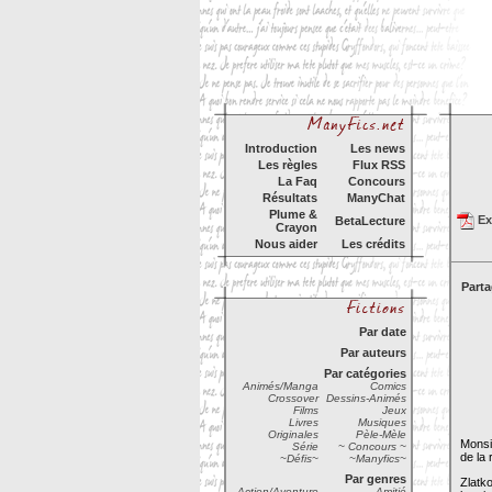
Introduction
Les news
Les règles
Flux RSS
La Faq
Concours
Résultats
ManyChat
Plume &
Exp
BetaLecture
Crayon
Nous aider
Les crédits
Parta
Par date
Par auteurs
Par catégories
Animés/Manga
Comics
Crossover
Dessins-Animés
Films
Jeux
Livres
Musiques
Originales
Pèle-Mèle
Monsi
Série
~ Concours ~
de la 
~Défis~
~Manyfics~
Par genres
Zlatko
Action/Aventure
Amitié