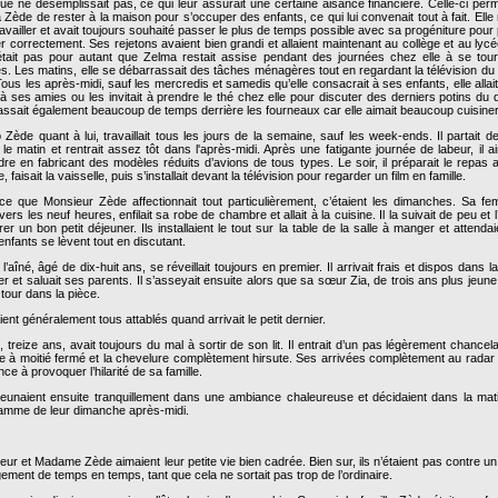
ue ne désemplissait pas, ce qui leur assurait une certaine aisance financière. Celle-ci perm
Zède de rester à la maison pour s’occuper des enfants, ce qui lui convenait tout à fait. Elle 
availler et avait toujours souhaité passer le plus de temps possible avec sa progéniture pour
er correctement. Ses rejetons avaient bien grandi et allaient maintenant au collège et au lyc
était pas pour autant que Zelma restait assise pendant des journées chez elle à se tour
s. Les matins, elle se débarrassait des tâches ménagères tout en regardant la télévision du
 Tous les après-midi, sauf les mercredis et samedis qu’elle consacrait à ses enfants, elle allai
 à ses amies ou les invitait à prendre le thé chez elle pour discuter des derniers potins du q
passait également beaucoup de temps derrière les fourneaux car elle aimait beaucoup cuisiner
 Zède quant à lui, travaillait tous les jours de la semaine, sauf les week-ends. Il partait 
le matin et rentrait assez tôt dans l'après-midi. Après une fatigante journée de labeur, il a
dre en fabricant des modèles réduits d’avions de tous types. Le soir, il préparait le repas
 faisait la vaisselle, puis s’installait devant la télévision pour regarder un film en famille.
ce que Monsieur Zède affectionnait tout particulièrement, c’étaient les dimanches. Sa f
 vers les neuf heures, enfilait sa robe de chambre et allait à la cuisine. Il la suivait de peu et l’
er un bon petit déjeuner. Ils installaient le tout sur la table de la salle à manger et attenda
enfants se lèvent tout en discutant.
l’aîné, âgé de dix-huit ans, se réveillait toujours en premier. Il arrivait frais et dispos dans la
 et saluait ses parents. Il s’asseyait ensuite alors que sa sœur Zia, de trois ans plus jeune,
tour dans la pièce.
aient généralement tous attablés quand arrivait le petit dernier.
 treize ans, avait toujours du mal à sortir de son lit. Il entrait d’un pas légèrement chancelan
e à moitié fermé et la chevelure complètement hirsute. Ses arrivées complètement au radar 
ce à provoquer l’hilarité de sa famille.
éjeunaient ensuite tranquillement dans une ambiance chaleureuse et décidaient dans la mat
amme de leur dimanche après-midi.
ur et Madame Zède aimaient leur petite vie bien cadrée. Bien sur, ils n’étaient pas contre u
ement de temps en temps, tant que cela ne sortait pas trop de l’ordinaire.