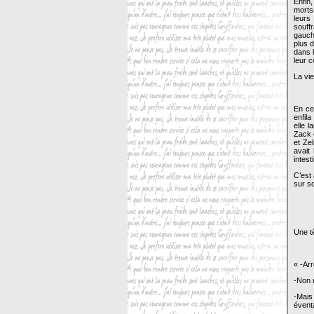
Enfin,
morts
leurs
souff
gauch
plus d
dans 
leur c
La vi
En ce
enfil
elle 
Zack é
et Ze
avait
intest
C’est 
sur s
Une tê
« -Arr
-Non 
-Mais 
évent