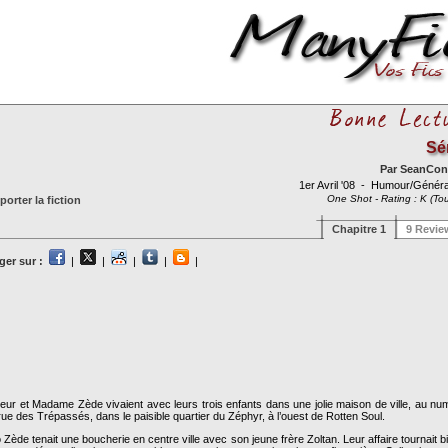
Sé
Par
SeanConn
1er Avril '08
- Humour/Génér
One Shot - Rating : K (Tou
orter la fiction
Chapitre 1
9 Revie
ger sur :
|
|
|
|
|
eur et Madame Zède vivaient avec leurs trois enfants dans une jolie maison de ville, au nu
rue des Trépassés, dans le paisible quartier du Zéphyr, à l’ouest de Rotten Soul.
 Zède tenait une boucherie en centre ville avec son jeune frère Zoltan. Leur affaire tournait bi