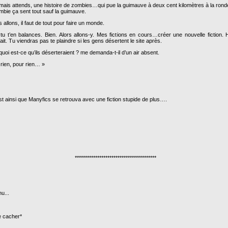
mais attends, une histoire de zombies…qui pue la guimauve à deux cent kilomètres à la ron
mbie ça sent tout sauf la guimauve.
s allons, il faut de tout pour faire un monde.
u t’en balances. Bien. Alors allons-y. Mes fictions en cours…créer une nouvelle fiction. 
fait. Tu viendras pas te plaindre si les gens désertent le site après.
uoi est-ce qu’ils déserteraient ? me demanda-t-il d’un air absent.
 rien, pour rien… »
st ainsi que Manyfics se retrouva avec une fiction stupide de plus….
****************************************
u...
e cacher*