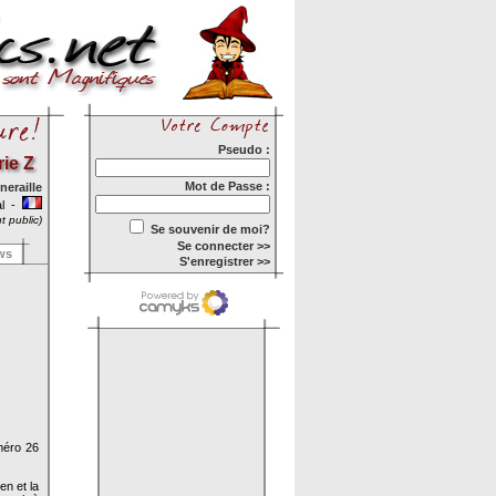
Pseudo :
rie Z
Mot de Passe :
eraille
al -
t public)
Se souvenir de moi?
Se connecter >>
ws
S'enregistrer >>
méro 26
en et la