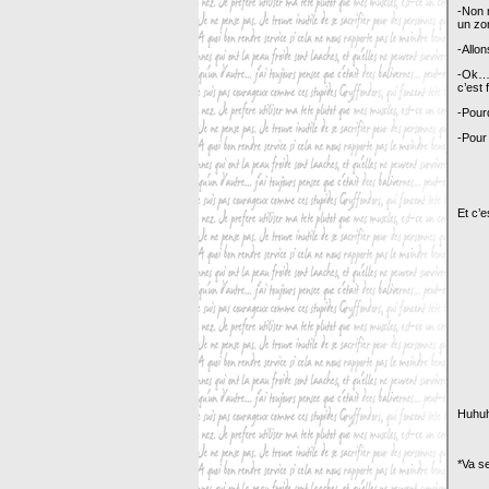
-Non 
un zo
-Allon
-Ok…t
c’est 
-Pourq
-Pour
Et c’e
Huhuh
*Va s