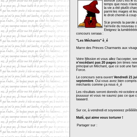
Bonsoir (oui c’est le s
temps que nous n’avion
la vie a été plutôt char
parmi les mages et le
le droit chemin à coup 
Si je prends la parole
l’arrivée du nouvea
Eteignez la lumièèèèè
concours seraaa :
"Les Méchants" è_é
Marre des Princes Charmants aux visages
Votre Mission et vous allez l’accepter, s
n'excédant pas 20 pages
(en times new
principal un Méchant, que ce soit une fa
Force.
Le concours sera ouvert
Vendredi 21 ju
septembre
. Oui vous avez bien compris
méchants comme ça nous è_é
Les résultats seront donnés mi-octobre 
jouuuuur et vous ne saurez pas ce que c’e
taaaard.
Sur ce, à vendredi et soyeeeeez prêêêêt
Malé, qui aime vous torturer !
Partager sur :