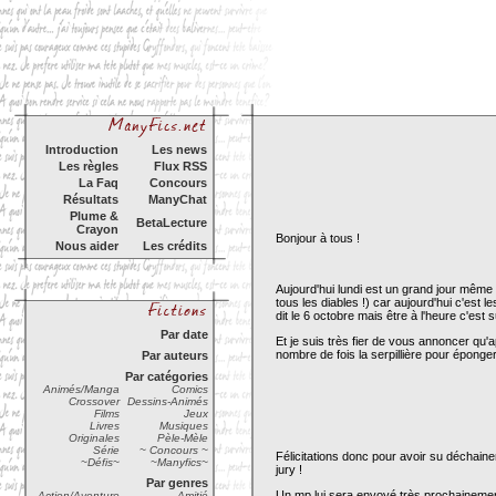
Introduction
Les news
Les règles
Flux RSS
La Faq
Concours
Résultats
ManyChat
Plume &
BetaLecture
Crayon
Bonjour à tous !
Nous aider
Les crédits
Aujourd'hui lundi est un grand jour même s'
tous les diables !) car aujourd'hui c'est
dit le 6 octobre mais être à l'heure c'est s
Par date
Et je suis très fier de vous annoncer qu'
nombre de fois la serpillière pour éponge
Par auteurs
Par catégories
Animés/Manga
Comics
Crossover
Dessins-Animés
Films
Jeux
Livres
Musiques
Originales
Pèle-Mèle
Série
~ Concours ~
Félicitations donc pour avoir su déchainer
~Défis~
~Manyfics~
jury !
Par genres
Un mp lui sera envoyé très prochainement a
Action/Aventure
Amitié