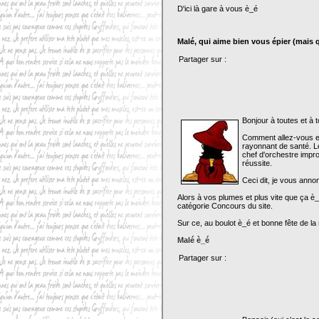
D'ici là gare à vous è_é
Malé, qui aime bien vous épier (mais 
Partager sur :
Bonjour à toutes et à t
Comment allez-vous en 
rayonnant de santé. L
chef d'orchestre impro
réussite.
Ceci dit, je vous anno
Alors à vos plumes et plus vite que ça è_é
catégorie
Concours
du site.
Sur ce, au boulot è_é et bonne fête de la
Malé è_é
Partager sur :