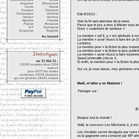
Angoisse
Bisounours
Conte
Drame
Erotique
Fantaisie
Fantastique
Général
Edit 8/10/13 :
Horreur
Humour
Mystère
Parodie
Voici la fin tant attendue de la news.
Poésie
Romance
Parce que le jury a tenu à féliciter tous le
S-F
Surnaturel
Donc « roulement de tambour » :
Suspense
Tragédie
La mention « wtf ê_e » est attribuée à m
Au hasard
La mention « avoir réussi à faire lire un
Lockless.
La mention pour « la fiction la plus mutan
La mention pour « la fiction la plus public
La mention « avoir réussi à faire fusionn
SeanConneraille (nécris !).
au 31 Mai 21 :
Et enfin, la mention pour « la fiction la pl
23295 comptes dont 1309
auteurs
Sur ce, je vous laisse, mes grimoires m'a
pour 4075 fics écrites
contenant 15226 chapitres
qui ont générés 24443 reviews
Malé, m'allez-y en Malaisie !
Partager sur :
P
Bonjour tout le monde !
Voilà, le concours Les Méchants è_é est
Les résultats seront divulgués par notr
ou la gagnante sera contacté par MP afin 