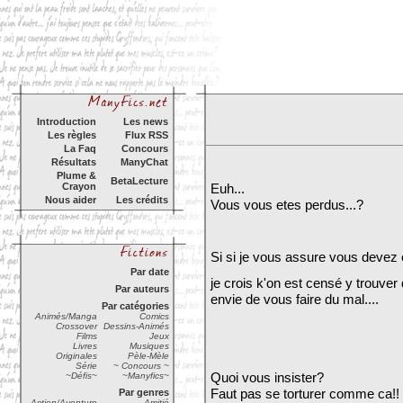
Introduction
Les news
Les règles
Flux RSS
La Faq
Concours
Résultats
ManyChat
Plume &
BetaLecture
Crayon
Euh...
Nous aider
Les crédits
Vous vous etes perdus...?
Si si je vous assure vous devez et
Par date
je crois k'on est censé y trouve
Par auteurs
envie de vous faire du mal....
Par catégories
Animés/Manga
Comics
Crossover
Dessins-Animés
Films
Jeux
Livres
Musiques
Originales
Pèle-Mèle
Série
~ Concours ~
Quoi vous insister?
~Défis~
~Manyfics~
Faut pas se torturer comme ca!! s
Par genres
Action/Aventure
Amitié