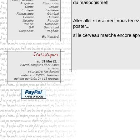
du masochisme!!
Angoisse
Bisounours
Conte
Drame
Erotique
Fantaisie
Fantastique
Général
Horreur
Humour
Aller aller si vraiment vous tenez p
Mystère
Parodie
Poésie
Romance
poster...
S-F
Surnaturel
Suspense
Tragédie
si le cerveau marche encore apr
Au hasard
au 31 Mai 21 :
23295 comptes dont 1309
auteurs
pour 4075 fics écrites
contenant 15226 chapitres
qui ont générés 24443 reviews