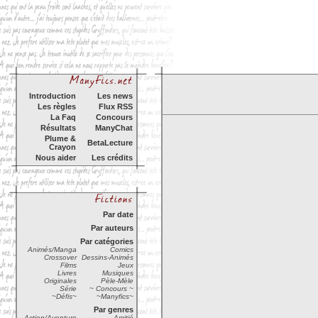
Introduction
Les news
Les règles
Flux RSS
La Faq
Concours
Résultats
ManyChat
Plume &
BetaLecture
Crayon
Nous aider
Les crédits
Par date
Par auteurs
Par catégories
Animés/Manga
Comics
Crossover
Dessins-Animés
Films
Jeux
Livres
Musiques
Originales
Pèle-Mèle
Série
~ Concours ~
~Défis~
~Manyfics~
Par genres
Action/Aventure
Amitié