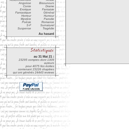
Angoisse
Bisounours
Conte
Drame
Erotique
Fantaisie
Fantastique
Général
Horreur
Humour
Mystère
Parodie
Poésie
Romance
S-F
Surnaturel
Suspense
Tragédie
Au hasard
au 31 Mai 21 :
23295 comptes dont 1309
auteurs
pour 4075 fics écrites
contenant 15226 chapitres
qui ont générés 24443 reviews