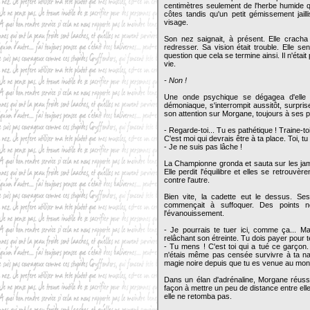
centimètres seulement de l'herbe humide qui
côtes tandis qu'un petit gémissement jailli
visage.
Son nez saignait, à présent. Elle cracha 
redresser. Sa vision était trouble. Elle sen
question que cela se termine ainsi. Il n'éta
vie.
- Non !
Une onde psychique se dégagea d'elle po
démoniaque, s'interrompit aussitôt, surprise 
son attention sur Morgane, toujours à ses pi
- Regarde-toi... Tu es pathétique ! Traine-
C'est moi qui devrais être à ta place. Toi, t
- Je ne suis pas lâche !
La Championne gronda et sauta sur les jamb
Elle perdit l'équilibre et elles se retrouvè
contre l'autre.
Bien vite, la cadette eut le dessus. S
commençait à suffoquer. Des points n
l'évanouissement.
- Je pourrais te tuer ici, comme ça... Ma
relâchant son étreinte. Tu dois payer pour 
- Tu mens ! C'est toi qui a tué ce garçon
n'étais même pas censée survivre à ta nai
magie noire depuis que tu es venue au mon
Dans un élan d'adrénaline, Morgane réussi
façon à mettre un peu de distance entre elles
elle ne retomba pas.