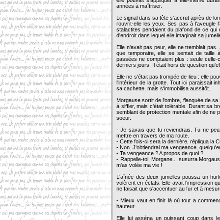
elle pouvait s'appliquer à elle-même duran
années à maîtriser.
Le signal dans sa tête s'accrut après de lo
rouvrit-elle les yeux. Ses pas à l'aveugle
stalactites pendaient du plafond de ce qui
d'endroit dans lequel elle imaginait sa jumelle
Elle n'avait pas peur, elle ne tremblait pas
que temporaire, elle se sentait de taille
passées ne comptaient plus : seule celle-c
derniers jours. Il était hors de question qu'e
Elle ne s'était pas trompée de lieu : elle p
l'intérieur de la grotte. Tout ici paraissait
sa cachette, mais s'immobilisa aussitôt.
Morgause sortit de l'ombre, flanquée de sa
à siffler, mais c'était tolérable. Durant sa 
semblant de protection mentale afin de ne 
soeur.
- Je savais que tu reviendrais. Tu ne peux
mettre en travers de ma route.
- Cette fois-ci sera la dernière, répliqua la
- Non. J'obtiendrai ma vengeance, quelqu'en 
- Ta vengeance ? A propos de quoi ?
- Rappelle-toi, Morgane... susurra Morgause, 
m'as volée ma vie !
L'aînée des deux jumelles poussa un hur
volèrent en éclats. Elle avait l'impression qu
ne faisait que s'accentuer au fur et à mesur
- Mieux vaut en finir là où tout a commenc
hauteur.
Elle lui asséna un puissant coup dans l