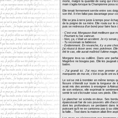
morte, malgré la quantité de sang qui s'éco
main s'agita lorsque la Championne posa so
Elle tenait fermement serrée entre ses doigts
son thé. Il n'en fallut pas davantage pour c
Elle se jeta à terre juste à temps pour échap
de la poigne de sa mère. Elle roula sur le c
puis se redressa d'un bond pour faire face
- C'est vrai. Morgause était meilleure que mo
- Pourtant tu l'as vaincue.
- Non, ça, c'était un accident. Je n'y serai
- Tu reconnais ta faiblesse.
- Evidemment. En revanche, il y a une chose 
j'ai réussi à tisser avec mes pokémon. Elle
été le cas, elle aurait maîtrisé l'ultime magi
Morgane leva sa cuillère. Dans une parfai
Magirêve ne bougea pas. Elle les jaugeait d
battre.
- J'ai grandi ici. J'ai reçu mon premier
marquants de ma vie, c'est ici qu'ils ont eu
Le sol se mit à trembler en même temps qu
fissure s'étendit sur toute la longueur de l
avait mis des années à enseigner à Alakaza
de son enfance, elle exprimait le sentimen
sentir le sol s'écrouler sous ses pieds. Ell
Le plancher se scinda en deux. Ses bordure
épaississait l'air de ses pouvoirs afin d'accr
dont les profondeurs se perdaient dans les
puissant qu'il ne se cantonna pas à sa cible
la faille... Tout dans la maison allait être aspi