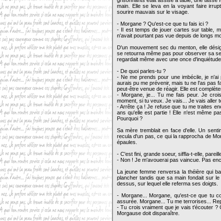
grisonnants était assise à table, une tasse
main. Elle se leva en la voyant faire irrup
sourire mauvais sur le visage.
- Morgane ? Qu'est-ce que tu fais ici ?
- Il est temps de jouer cartes sur table, m
n'avait pourtant pas vue depuis de longs moi
D'un mouvement sec du menton, elle désigna
se retourna même pas pour observer sa secon
regardait même avec une once d'inquiétude
- De quoi parles-tu ?
- Ne me prends pour une imbécile, je n'ai 
aurais pu me prévenir, mais tu ne l'as pas f
peut-être venue de réagir. Elle est complètem
- Morgane, je... Tu me fais peur. Je crois 
moment, si tu veux. Je vais... Je vais aller 
- Arrête ça ! Je refuse que tu me traites
ans qu'elle est partie ! Elle n'est même p
Pourquoi ?
Sa mère tremblait en face d'elle. Un senti
recula d'un pas, ce qui la rapprocha de Mo
épaules.
- C'est fini, grande soeur, siffla-t-elle, pare
- Non ! Je m'avouerai pas vaincue. Pas enc
La jeune femme renversa la théière qui b
plancher tandis que sa main fondait sur le 
dessus, sur lequel elle referma ses doigts.
- Morgane... Morgane, qu'est-ce que tu c
assurée. Morgane... Tu me terrorises... R
- Tu crois vraiment que je vais t'écouter ?
Morgause doit disparaître.