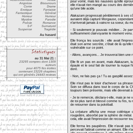
pour vomir, mais les nausées qu'elle éprou
Angoisse
Bisounours
elle n'avait rien mangé au cours des derni
Conte
Drame
qu'une bile acide.
Erotique
Fantaisie
Fantastique
Général
Alakazam progressait péniblement à ses côtés
Horreur
Humour
auraient déjà capturé Morgause, cependant p
Mystère
Parodie
n'arriverait jamais à vaincre sa soeur, du m
Poésie
Romance
S-F
Surnaturel
Suspense
Tragédie
- Si seulement je pouvais méditer... Je pa
suffisamment clairvoyante le moment venu.
Au hasard
Elle fronça les sourcils : elle avait l'impr
était son arme secrète, c'était de là qu'ell
vulnérable sur ce point.
- Allons, avançons... Je trouverai bien une ru
au 31 Mai 21 :
23295 comptes dont 1309
Elle fit un pas en avant, mais Alakazam, l
auteurs
épaule et le seul fait de tourner la nuque
pour 4075 fics écrites
doré.
contenant 15226 chapitres
qui ont générés 24443 reviews
- Non, ne fais pas ça ! Tu as gaspillé assez
Elle n'eut pas le loisir d'achever sa phrase 
Soin se diffusa dans tout le corps de la Ch
toujours bien présente, mais elle devenait 
- Je te remercie, déclara-t-elle, mais je ne 
de toi plus tard et blessé comme tu l'es, tu
de retourner dans ta pokéball.
La créature afficha une moue colérique qu'
rougeâtre, absorbé par la sphère de métal. 
cela, elle avait l'impression de recouvrer to
Elle ferma les paupières. Elle n'avait pas b
percevait l'attirait comme un aimant. Elle n'