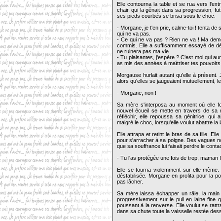
Elle contourna la table et se rua vers l'ex
chair, qui la gênait dans sa progression, f
ses pieds courbés se brisa sous le choc.
- Morgane, je t'en prie, calme-toi ! tenta d
qui ne va pas.
- Ce qui ne va pas ? Rien ne va ! Ma dem
commis. Elle a suffisamment essayé de dét
ne ruinera pas ma vie.
- Tu plaisantes, j'espère ? C'est moi qui au
as mis des années à maîtriser tes pouvoirs, 
Morgause hurlait autant qu'elle à présent. 
alors qu'elles se jaugeaient mutuellement, le
- Morgane, non !
Sa mère s'interposa au moment où elle fond
nouvel écueil se mette en travers de sa ro
réfléchir, elle repoussa sa génitrice, qui
malgré le choc, lorsqu'elle voulut abattre l
Elle attrapa et retint le bras de sa fille. El
pour s'arracher à sa poigne. Des vagues no
que sa souffrance lui faisait perdre le contac
- Tu l'as protégée une fois de trop, maman !
Elle se tourna violemment sur elle-même. 
déstabilisée. Morgane en profita pour la p
pas lâcher.
Sa mère laissa échapper un râle, la main 
progressivement sur le pull en laine fine 
poussant à la renverse. Elle voulut se rattr
dans sa chute toute la vaisselle restée des