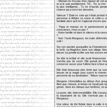
- Maman ne m'a pas tenu rigueur de cet accou
et tu le sais parfaitement. Toi... Toi, tu n'e
la plus intelligente... Tu ne m'aurais jam
chance qui a servi tes desseins.
Vaincue ? Etait-ce cela qui s'était produit 
parvenue à défaire sa soeur et celle-ci, ne
familiale alors qu'il ne s'agissait encore que
- Papa et maman ne te pardonneront jam
conscience, n'est-ce pas ?
- Notre famille vit dans le silence et la ra
?
- Non ! hurla Morgause, les traits déformés 
volé !
Sur ces paroles auxquelles la Championne a
la forêt, sa Magirêve dans son sillage. Mo
laisser sa jumelle lui filer une fois encore e
Sa tête la brûlait et elle avait l'impressio
n'arrêta pas de courir. Elle puisait de l'
conserver assez pour l'ultime face à face q
Elle était beaucoup plus lente que sa so
besoin de la magie pour suivre le chemin qu
personne de sa destination : "Mieux vaut en 
Morgane s'immobilisa au détour d'un groupe
Bien que robuste, le temps ne l'avait pas é
gonds. Sans les rideaux aux fenêtres, on aur
La porte, elle, était entrebâillée. Elle s'a
la séparaient de lui. Elle n'arrivait pas 
Morgause.
Une odeur de thé flottait dans la salle à