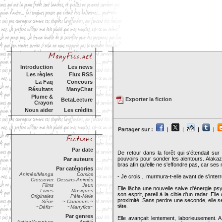
Introduction
Les news
Les règles
Flux RSS
La Faq
Concours
Résultats
ManyChat
Plume &
Exporter la fiction
BetaLecture
Crayon
Nous aider
Les crédits
Partager sur :
|
|
|
|
Par date
De retour dans la forêt qui s'étendait sur
pouvoirs pour sonder les alentours. Alakaz
Par auteurs
bras afin qu'elle ne s'effondre pas, car ses
Par catégories
Animés/Manga
Comics
- Je crois... murmura-t-elle avant de s'inte
Crossover
Dessins-Animés
Films
Jeux
Elle lâcha une nouvelle salve d'énergie ps
Livres
Musiques
son esprit, pareil à la cible d'un radar. El
Originales
Pèle-Mèle
proximité. Sans perdre une seconde, elle se
Série
~ Concours ~
tête.
~Défis~
~Manyfics~
Par genres
Elle avançait lentement, laborieusement. A 
Action/Aventure
Amitié