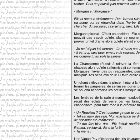
résultat. Accroupie à hauteur de son visa
rocher. Cela ne pouvait pas provenir uniqu
- Morgause ! Morgause !
Elle la secoua violemment. Des larmes ruis
sa soeur qui se répandait dans l'herbe. El
chercher du secours, il serait trop tard. Elle
Morgane pleurait. C'était un accident. Elle n'
pouvait pas savoir qu'elle allait se cogne
prévoir un tel drame alors qu'elle n'était en
- Je ne l'ai pas fait exprès... Je n'avais pas l
- Il est trop tard pour émettre de regrets. 
vie comme tu as volé la sienne.
La Championne réussit à relever la tête.
chapeau alors qu'elle raffermissait son empri
Morgause n'avait pas pu réapparaître, pui
manipulé ses sens afin de le lui faire croire
Un chant s'éleva dans la pièce. Il était à la
fermer les paupières, de se laisser porter p
se boucha néanmoins les oreilles lorsque la m
Les fenêtres de la salle à manger explosè
reçut des éclats de verre par les bras,
chancelante, pour faire face à la créature f
- Un Requiem ? C'est comme ça que tu comp
- Tel est mon dessein. Mon existence perdra 
de rejoindre ma maîtresse.
- Tu me fais bien rire ! Elle faisait souf
Rattata, ce jour-là, dans la forêt.
- Tu mens !
Une Vague Psy s'échappa des iris éclatants