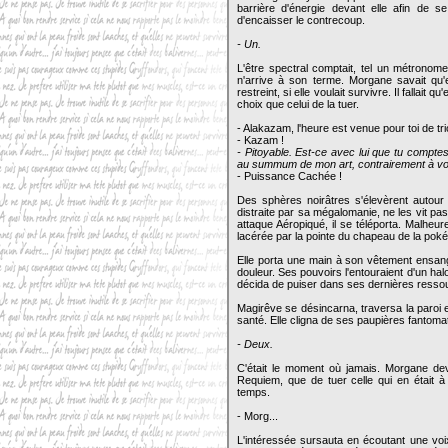
barrière d'énergie devant elle afin de 
d'encaisser le contrecoup.
- Un.
L'être spectral comptait, tel un métronome
n'arrive à son terme. Morgane savait qu'e
restreint, si elle voulait survivre. Il fallait 
choix que celui de la tuer.
- Alakazam, l'heure est venue pour toi de tri
- Kazam !
- Pitoyable. Est-ce avec lui que tu comptes 
au summum de mon art, contrairement à vo
- Puissance Cachée !
Des sphères noirâtres s'élevèrent autour
distraite par sa mégalomanie, ne les vit pas
attaque Aéropiqué, il se téléporta. Malheur
lacérée par la pointe du chapeau de la pok
Elle porta une main à son vêtement ensangla
douleur. Ses pouvoirs l'entouraient d'un hal
décida de puiser dans ses dernières ressou
Magirêve se désincarna, traversa la paroi e
santé. Elle cligna de ses paupières fantomat
- Deux.
C'était le moment où jamais. Morgane devai
Requiem, que de tuer celle qui en était à l'
temps.
- Morg...
L'intéressée sursauta en écoutant une voix