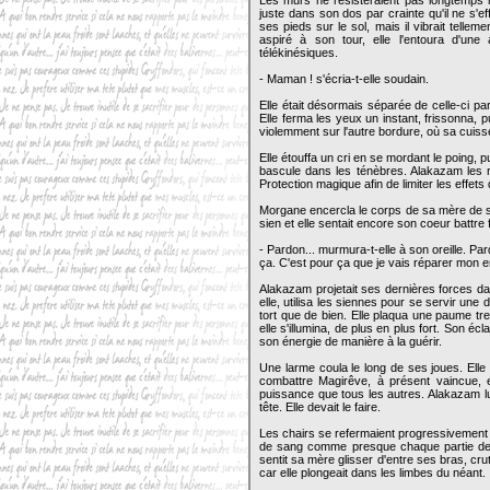
Les murs ne résisteraient pas longtemps no
juste dans son dos par crainte qu'il ne s'ef
ses pieds sur le sol, mais il vibrait telle
aspiré à son tour, elle l'entoura d'une
télékinésiques.
- Maman ! s'écria-t-elle soudain.
Elle était désormais séparée de celle-ci p
Elle ferma les yeux un instant, frissonna, pu
violemment sur l'autre bordure, où sa cuiss
Elle étouffa un cri en se mordant le poing, p
bascule dans les ténèbres. Alakazam les rej
Protection magique afin de limiter les effet
Morgane encercla le corps de sa mère de se
sien et elle sentait encore son coeur battr
- Pardon... murmura-t-elle à son oreille. P
ça. C'est pour ça que je vais réparer mon er
Alakazam projetait ses dernières forces da
elle, utilisa les siennes pour se servir une
tort que de bien. Elle plaqua une paume tr
elle s'illumina, de plus en plus fort. Son écl
son énergie de manière à la guérir.
Une larme coula le long de ses joues. Elle 
combattre Magirêve, à présent vaincue, e
puissance que tous les autres. Alakazam lu
tête. Elle devait le faire.
Les chairs se refermaient progressivement 
de sang comme presque chaque partie de son
sentit sa mère glisser d'entre ses bras, crut
car elle plongeait dans les limbes du néant.