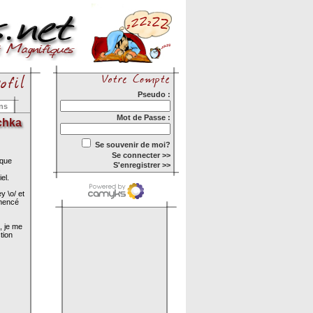
Pseudo :
ons
Mot de Passe :
chka
Se souvenir de moi?
Se connecter >>
 que
S'enregistrer >>
s
el.
y \o/ et
mmencé
, je me
tion