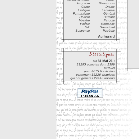
Angoisse
Bisounours
Conte
Drame
Erotique
Fantaisie
Fantastique
Général
Horreur
Humour
Mystère
Parodie
Poésie
Romance
S-F
Surnaturel
Suspense
Tragédie
Au hasard
au 31 Mai 21 :
23295 comptes dont 1309
auteurs
pour 4075 fics écrites
contenant 15226 chapitres
qui ont générés 24443 reviews