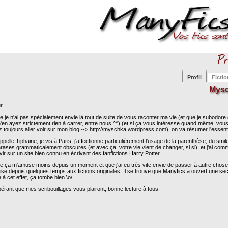
Profil
Ficti
Mys
r.
je n'ai pas spécialement envie là tout de suite de vous raconter ma vie (et que je subodore
'en ayez strictement rien à carrer, entre nous ^^) (et si ça vous intéresse quand même, vou
 toujours aller voir sur mon blog --> http://myschka.wordpress.com), on va résumer l'essenti
ppelle Tiphaine, je vis à Paris, j'affectionne particulièrement l'usage de la parenthèse, du smile
rases grammaticalement obscures (et avec ça, votre vie vient de changer, si si), et j'ai co
vir sur un site bien connu en écrivant des fanfictions Harry Potter.
ça m'amuse moins depuis un moment et que j'ai eu très vite envie de passer à autre chose
ise depuis quelques temps aux fictions originales. Il se trouve que Manyfics a ouvert une sec
 à cet effet, ça tombe bien \o/
érant que mes scribouillages vous plairont, bonne lecture à tous.