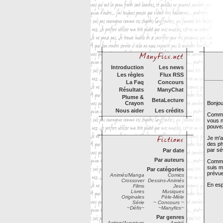
Introduction
Les news
Les règles
Flux RSS
La Faq
Concours
Résultats
ManyChat
Plume &
BetaLecture
Crayon
Bonjou
Nous aider
Les crédits
Comme 
vous n
pouvez
Je m'a
des ph
par sé
Par date
Par auteurs
Comme 
suis m
Par catégories
prévue
Animés/Manga
Comics
Crossover
Dessins-Animés
En esp
Films
Jeux
Livres
Musiques
Originales
Pèle-Mèle
Série
~ Concours ~
~Défis~
~Manyfics~
Par genres
Action/Aventure
Amitié