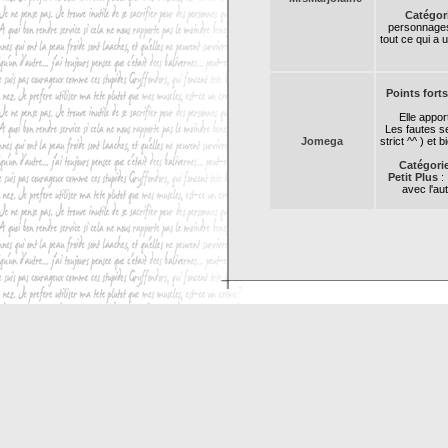
Catégor
personnages
tout ce qui a 
Points forts
Elle apport
Les fautes se
Jomega
strict ^^ ) et
Catégori
Petit Plus
: 
avec l'au