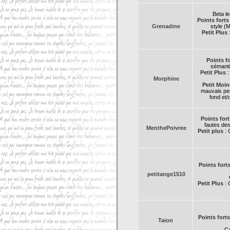
Beta le
Points forts
Grenadine
style (
Petit Plus
:
Points f
sémanti
Petit Plus
:
Morphine
Petit Moin
mauvais pe
fond et/
Points fort
fautes des
MenthePoivree
Petit plus
: 
Points fort
petitange1510
Petit Plus
: 
Points forts
Taion
Ca