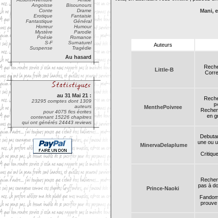
Angoisse
Bisounours
Conte
Drame
Mani, e
Erotique
Fantaisie
Fantastique
Général
Horreur
Humour
Mystère
Parodie
Poésie
Romance
S-F
Surnaturel
Auteurs
Suspense
Tragédie
Au hasard
Reche
Little-B
Corre
au 31 Mai 21 :
Reche
23295 comptes dont 1309
p
auteurs
MenthePoivree
Recherc
pour 4075 fics écrites
en g
contenant 15226 chapitres
qui ont générés 24443 reviews
Debutant
une ou u
MinervaDelaplume
Critiqu
Recherc
pas à do
Prince-Naoki
Fandom 
prouve q