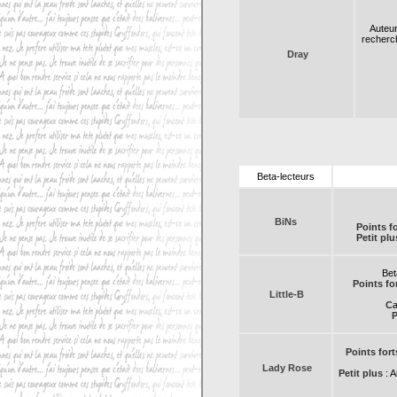
Auteur
recherch
Dray
Beta-lecteurs
BiNs
Points fo
Petit plu
Bet
Points fo
Little-B
Ca
P
Points fort
Lady Rose
Petit plus
: A