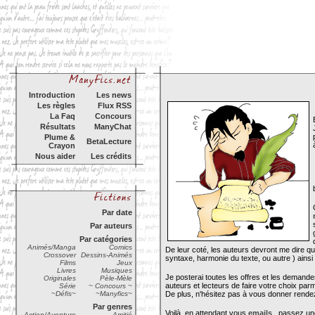
Introduction
Les news
Les règles
Flux RSS
La Faq
Concours
Résultats
ManyChat
Plume &
BetaLecture
Crayon
Nous aider
Les crédits
Par date
Par auteurs
Par catégories
Animés/Manga
Comics
De leur coté, les auteurs devront me dire qu
Crossover
Dessins-Animés
syntaxe, harmonie du texte, ou autre ) ainsi 
Films
Jeux
Livres
Musiques
Je posterai toutes les offres et les demandes
Originales
Pèle-Mèle
auteurs et lecteurs de faire votre choix par
Série
~ Concours ~
~Défis~
~Manyfics~
De plus, n'hésitez pas à vous donner rende
Par genres
Voilà, en attendant vous
emails
, passez un
Action/Aventure
Amitié