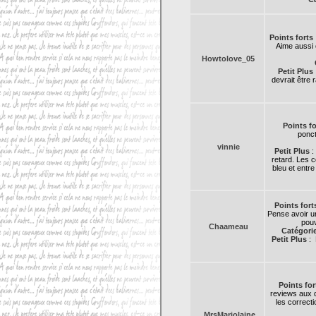
Points forts
Aime aussi 
Howtolove_05
Petit Plus
devrait être
Points fo
ponct
vinnie
Petit Plus
:
retard. Les 
bleu et entr
Points fort
Pense avoir u
pouv
Chaameau
Catégori
Petit Plus
: 
Points for
reviews aux d
les correct
MrsMarjolaine