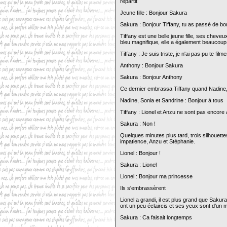
repartit
Jeune fille : Bonjour Sakura
Sakura : Bonjour Tiffany, tu as passé de 
Tiffany est une belle jeune fille, ses cheve
bleu magnifique, elle a également beaucoup
Tiffany : Je suis triste, je n'ai pas pu te filme
Anthony : Bonjour Sakura
Sakura : Bonjour Anthony
Ce dernier embrassa Tiffany quand Nadine, 
Nadine, Sonia et Sandrine : Bonjour à tous
Tiffany : Lionel et Anzu ne sont pas encore 
Sakura : Non !
Quelques minutes plus tard, trois silhouettes
impatience, Anzu et Stéphanie.
Lionel : Bonjour !
Sakura : Lionel
Lionel : Bonjour ma princesse
Ils s'embrassèrent
Lionel a grandi, il est plus grand que Sakur
ont un peu éclaircis et ses yeux sont d'un 
Sakura : Ca faisait longtemps