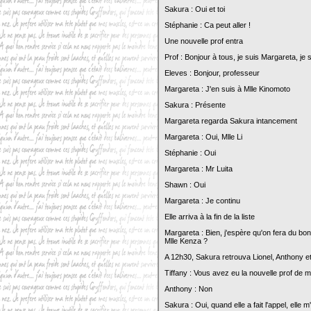
Sakura : Oui et toi
Stéphanie : Ca peut aller !
Une nouvelle prof entra
Prof : Bonjour à tous, je suis Margareta, je 
Eleves : Bonjour, professeur
Margareta : J'en suis à Mlle Kinomoto
Sakura : Présente
Margareta regarda Sakura intancement
Margareta : Oui, Mlle Li
Stéphanie : Oui
Margareta : Mr Luita
Shawn : Oui
Margareta : Je continu
Elle arriva à la fin de la liste
Margareta : Bien, j'espère qu'on fera du b
Mlle Kenza ?
A 12h30, Sakura retrouva Lionel, Anthony e
Tiffany : Vous avez eu la nouvelle prof de 
Anthony : Non
Sakura : Oui, quand elle a fait l'appel, elle 