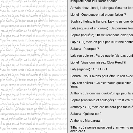
s'inquiété pour leur sœur et amie.
Arrivés chez Lionel, il allongea Yuna sur le
Lionel : Que peut-on faire pour l'aider ?
Sophia : Hélas, je l'ignore, Laly, tu as une i
Laly (inquiète et en colère) : Je pourrais t
Sophia (inquiète) : Ils veulent nous aider p
Laly : Oui, mais on peut pas leur faire confi
Sakura : Pourquoi ?
Laly (en colère) : Parce que je fais pas con
Lionel : Vous connaissez Clow Reed ?!
Laly (agacée) : Oh ! Oui !
Sakura : Nous avons peut-être un lien av
Laly (en colère) : Ca c'est vous qui le dites
Yuna !
Anthony : Je connais quelqu'un qui peut la s
Sophia (confiante et soulagée) : C'est vrai ?
Anthony : Oui, mais elle ne sera pas facile
Sakura : Qui est-ce ?
Anthony : Margareta !
Tiffany : Je pense qu'on peut y arriver, tu as 
avec elle !