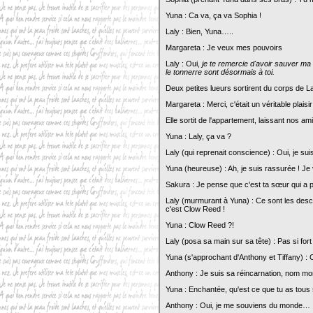
Yuna : Ca va, ça va Sophia !
Laly : Bien, Yuna…..
Margareta : Je veux mes pouvoirs
Laly : Oui,
je te remercie d'avoir sauver ma 
le tonnerre sont désormais à toi.
Deux petites lueurs sortirent du corps de La
Margareta : Merci, c'était un véritable plaisir
Elle sortit de l'appartement, laissant nos am
Yuna : Laly, ça va ?
Laly (qui reprenait conscience) : Oui, je sui
Yuna (heureuse) : Ah, je suis rassurée ! Je
Sakura : Je pense que c'est ta sœur qui a p
Laly (murmurant à Yuna) : Ce sont les des
c'est Clow Reed !
Yuna : Clow Reed ?!
Laly (posa sa main sur sa tête) : Pas si fort 
Yuna (s'approchant d'Anthony et Tiffany) :
Anthony : Je suis sa réincarnation, nom mo
Yuna : Enchantée, qu'est ce que tu as tous
Anthony : Oui, je me souviens du monde…