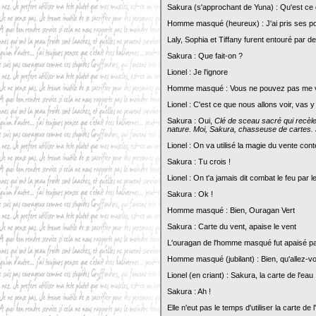
Sakura (s'approchant de Yuna) : Qu'est ce q
Homme masqué (heureux) : J'ai pris ses pou
Laly, Sophia et Tiffany furent entouré par d
Sakura : Que fait-on ?
Lionel : Je l'ignore
Homme masqué : Vous ne pouvez pas me 
Lionel : C'est ce que nous allons voir, vas 
Sakura : Oui,
Clé de sceau sacré qui recèle 
nature. Moi, Sakura, chasseuse de cartes. 
Lionel : On va utilisé la magie du vente conte
Sakura : Tu crois !
Lionel : On t'a jamais dit combat le feu par 
Sakura : Ok !
Homme masqué : Bien, Ouragan Vert
Sakura : Carte du vent, apaise le vent
L'ouragan de l'homme masqué fut apaisé pa
Homme masqué (jubilant) : Bien, qu'allez-v
Lionel (en criant) : Sakura, la carte de l'eau 
Sakura : Ah !
Elle n'eut pas le temps d'utiliser la carte de