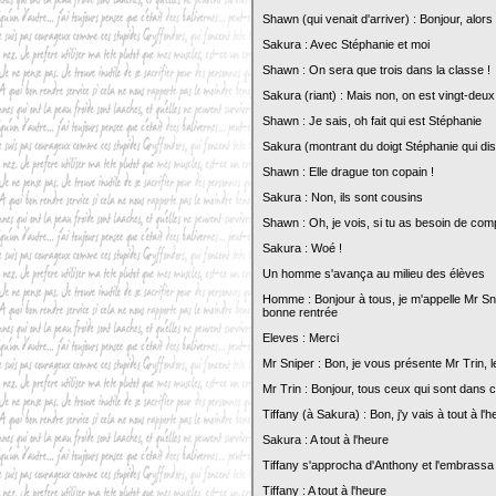
Shawn (qui venait d'arriver) : Bonjour, alors
Sakura : Avec Stéphanie et moi
Shawn : On sera que trois dans la classe !
Sakura (riant) : Mais non, on est vingt-deux,
Shawn : Je sais, oh fait qui est Stéphanie
Sakura (montrant du doigt Stéphanie qui disc
Shawn : Elle drague ton copain !
Sakura : Non, ils sont cousins
Shawn : Oh, je vois, si tu as besoin de compa
Sakura : Woé !
Un homme s'avança au milieu des élèves
Homme : Bonjour à tous, je m'appelle Mr Snip
bonne rentrée
Eleves : Merci
Mr Sniper : Bon, je vous présente Mr Trin, l
Mr Trin : Bonjour, tous ceux qui sont dans 
Tiffany (à Sakura) : Bon, j'y vais à tout à l'
Sakura : A tout à l'heure
Tiffany s'approcha d'Anthony et l'embrassa
Tiffany : A tout à l'heure