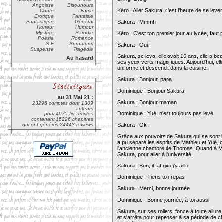
Angoisse
Bisounours
Kéro : Aller Sakura, c'est l'heure de se lever
Conte
Drame
Erotique
Fantaisie
Fantastique
Général
Sakura : Mmmh
Horreur
Humour
Mystère
Parodie
Kéro : C'est ton premier jour au lycée, faut 
Poésie
Romance
S-F
Surnaturel
Sakura : Oui !
Suspense
Tragédie
Sakura, se leva, elle avait 16 ans, elle a b
Au hasard
ses yeux verts magnifiques. Aujourd'hui, el
uniforme et descendit dans la cuisine.
Sakura : Bonjour, papa
Dominique : Bonjour Sakura
au 31 Mai 21 :
Sakura : Bonjour maman
23295 comptes dont 1309
auteurs
Dominique : Yué, n'est toujours pas levé
pour 4075 fics écrites
contenant 15226 chapitres
qui ont générés 24443 reviews
Sakura : Ok !
Grâce aux pouvoirs de Sakura qui se sont b
a pu séparé les esprits de Mathieu et Yué, ce
l'ancienne chambre de Thomas. Quand à Math
Sakura, pour aller à l'université.
Sakura : Bon, il fat que j'y aille
Dominique : Tiens ton repas
Sakura : Merci, bonne journée
Dominique : Bonne journée, à toi aussi
Sakura, sur ses rollers, fonce à toute allur
et s'arrêta pour repenser à sa période de 