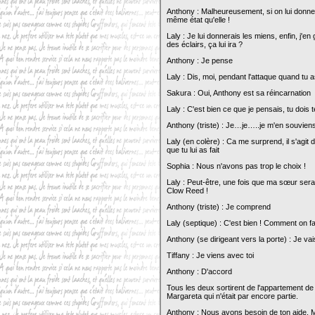
Anthony : Malheureusement, si on lui donne 
même état qu'elle !
Laly : Je lui donnerais les miens, enfin, j'e
des éclairs, ça lui ira ?
Anthony : Je pense
Laly : Dis, moi, pendant l'attaque quand tu a
Sakura : Oui, Anthony est sa réincarnation
Laly : C'est bien ce que je pensais, tu doi
Anthony (triste) : Je…je…..je m'en souvien
Laly (en colère) : Ca me surprend, il s'agit
que tu lui as fait
Sophia : Nous n'avons pas trop le choix !
Laly : Peut-être, une fois que ma sœur sera
Clow Reed !
Anthony (triste) : Je comprend
Laly (septique) : C'est bien ! Comment on 
Anthony (se dirigeant vers la porte) : Je va
Tiffany : Je viens avec toi
Anthony : D'accord
Tous les deux sortirent de l'appartement de L
Margareta qui n'était par encore partie.
Anthony : Nous avons besoin de ton aide, 