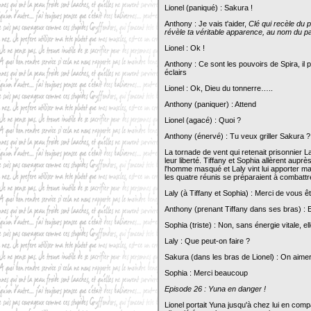
Lionel (paniqué) : Sakura !
Anthony : Je vais t'aider,
Clé qui recèle du 
révèle ta véritable apparence, au nom du 
Lionel : Ok !
Anthony : Ce sont les pouvoirs de Spira, il p
éclairs
Lionel : Ok, Dieu du tonnerre…..
Anthony (paniquer) : Attend
Lionel (agacé) : Quoi ?
Anthony (énervé) : Tu veux griller Sakura ?
La tornade de vent qui retenait prisonnier Laly
leur liberté. Tiffany et Sophia allèrent aup
l'homme masqué et Laly vint lui apporter main
les quatre réunis se préparaient à combat
Laly (à Tiffany et Sophia) : Merci de vous ê
Anthony (prenant Tiffany dans ses bras) : E
Sophia (triste) : Non, sans énergie vitale, el
Laly : Que peut-on faire ?
Sakura (dans les bras de Lionel) : On aimer
Sophia : Merci beaucoup
Episode 26 : Yuna en danger !
Lionel portait Yuna jusqu'à chez lui en comp