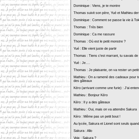
Dominique : Viens, je te montre
Thomas suivit son père, Yué et Mathieu derri
Dominique : Comment se passe la vie à To
Thomas : Très bien
Dominique : Ca me rassure
Thomas : Où est le petit monstre ?
Yué : Elle vient juste de partir
Thomas : Tiens c'est marrant, tu savais de q
Yué : Je….
Thomas : Je plaisante, on va rester un peti
Mathieu : On a ramené des cadeaux pour tou
des gâteaux
Kéro (arrivant comme une furie) : J'ai ente
Mathieu : Bonjour Kéro
Kéro : Il y a des gâteaux
Mathieu : Oui, mais on va attendre Sakura
Kéro : Même pas un petit bout !
Au lycée, Sakura et Lionel sont seuls quan
Sakura : Allo
Voix : Sakura ?