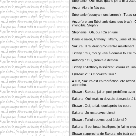
Stéphanie : Oui, mais quand je l'ai dit à Jas
Anzu : Alors le fais pas
Stéphanie (essuyant ses larmes) : Tu as rais
Anzu (prenant Stéphanie dans ses bras) : Ce 
invincible, Steph ?
Stéphanie : Oh, oui ! Ca en une !
Dans le salon, Anthony, Tiffany, Lionel et S
Sakura : Il faudrait qu'on rentre maintenant
Tiffany : Oui, moi j'y vais à demain tout le
Anthony : Oui, j'arrive à demain
Tiffany et Anthony laissèrent Sakura et Lio
Episode 25 : Le nouveau trio !
A 10h, Sakura est en récréation, elle atte
approche.
Shawn : Sakura, j'ai un petit problème avec 
Sakura : Oui, mais tu devrais demander à Lio
Shawn : Oui, tu fais quoi après les cours
Sakura : Je reste avec Lionel
Shawn : Tu lui trouves quoi à Lionel ?
Sakura : Il est beau, intelligent, je l'aime c'es
Shawn s'approcha de Sakura, elle était cont