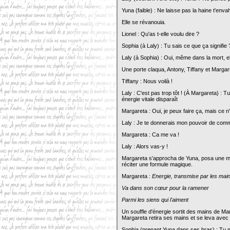
Yuna (faible) : Ne laisse pas la haine t'envah
Elle se révanouia.
Lionel : Qu'as t-elle voulu dire ?
Sophia (à Laly) : Tu sais ce que ça signifie 
Laly (à Sophia) : Oui, même dans la mort, el
Une porte claqua, Antony, Tiffany et Margar
Tiffany : Nous voilà !
Laly : C'est pas trop tôt ! (À Margareta) :
énergie vitale disparaît
Margareta : Oui, je peux faire ça, mais ce n'
Laly : Je te donnerais mon pouvoir de comma
Margareta : Ca me va !
Laly : Alors vas-y !
Margareta s'approcha de Yuna, posa une ma
réciter une formule magique.
Margareta :
Energie, transmise par les mai
Va dans son cœur pour la ramener
Parmi les siens qui l'aiment
Un souffle d'énergie sortit des mains de Mar
Margareta retira ses mains et se leva avec di
Sophia (prenant Yuna dans ses bras) : Tu m'