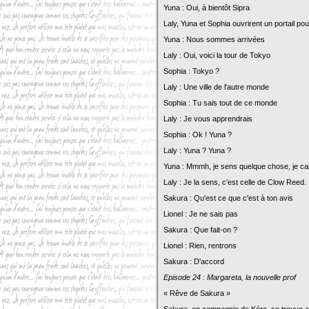
Yuna : Oui, à bientôt Sipra
Laly, Yuna et Sophia ouvrirent un portail p
Yuna : Nous sommes arrivées
Laly : Oui, voici la tour de Tokyo
Sophia : Tokyo ?
Laly : Une ville de l'autre monde
Sophia : Tu sais tout de ce monde
Laly : Je vous apprendrais
Sophia : Ok ! Yuna ?
Laly : Yuna ? Yuna ?
Yuna : Mmmh, je sens quelque chose, je c
Laly : Je la sens, c'est celle de Clow Reed.
Sakura : Qu'est ce que c'est à ton avis
Lionel : Je ne sais pas
Sakura : Que fait-on ?
Lionel : Rien, rentrons
Sakura : D'accord
Episode 24 : Margareta, la nouvelle prof
« Rêve de Sakura »