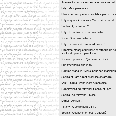
Il se mit à courrir vers Yuna et posa sa ma
Laly : Vent paralysant
L'homme masqué fut immobilisé par un mini
Laly (inquiète) : Ca va ? Mon sort ne tiend
Sophia : Que fait-on ?
Laly : Il faut trouvé son point faible
Yuna : Son point faible ?
Laly : Le soir est rompu, attention !
L'homme masqué fut libéré et attaqua de nou
sentait de plus en plus faible
Yuna (en pensée) : Que m'arrive-t-il ?
Elle s'évanouia sur le sol
Homme masqué : Merci pour ses magnifiques
Sophia et Laly furent propulsé en arrière
Voix : Dieu du vent, vient à mon aide !
Lionel venait de rattraper Sophia et Laly
Sophia (se relevant) : Merci
Lionel : De rien !
Tiffany : Que se passe-t-il ?
Sophia : Cet homme nous a attaqué