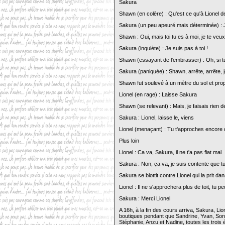
Sakura
Shawn (en colère) : Qu'est ce qu'à Lionel d
Sakura (un peu apeuré mais déterminée) : Je
Shawn : Oui, mais toi tu es à moi, je te veux
Sakura (inquiète) : Je suis pas à toi !
Shawn (essayant de l'embrasser) : Oh, si tu
Sakura (paniquée) : Shawn, arrête, arrête, je
Shawn fut soulevé à un mètre du sol et prop
Lionel (en rage) : Laisse Sakura
Shawn (se relevant) : Mais, je faisais rien d
Sakura : Lionel, laisse le, viens
Lionel (menaçant) : Tu t'approches encore de
Plus loin
Lionel : Ca va, Sakura, il ne t'a pas fiat mal
Sakura : Non, ça va, je suis contente que tu
Sakura se blottit contre Lionel qui la prit d
Lionel : Il ne s'approchera plus de toit, tu 
Sakura : Merci Lionel
A 16h, à la fin des cours arriva, Sakura, Lio
boutiques pendant que Sandrine, Yvan, Son
Stéphanie, Anzu et Nadine, toutes les trois 