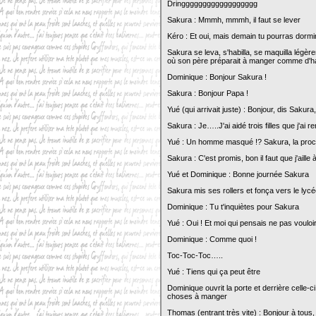
Dringggggggggggggggggg
Sakura : Mmmh, mmmh, il faut se lever
Kéro : Et oui, mais demain tu pourras dormi
Sakura se leva, s'habilla, se maquilla légèr
où son père préparait à manger comme d'ha
Dominique : Bonjour Sakura !
Sakura : Bonjour Papa !
Yué (qui arrivait juste) : Bonjour, dis Sakura
Sakura : Je…..J'ai aidé trois filles que j'a
Yué : Un homme masqué !? Sakura, la procha
Sakura : C'est promis, bon il faut que j'aill
Yué et Dominique : Bonne journée Sakura
Sakura mis ses rollers et fonça vers le lyc
Dominique : Tu t'inquiètes pour Sakura
Yué : Oui ! Et moi qui pensais ne pas voulo
Dominique : Comme quoi !
Toc-Toc-Toc…..
Yué : Tiens qui ça peut être
Dominique ouvrit la porte et derrière celle
choses à manger
Thomas (entrant très vite) : Bonjour à tous,