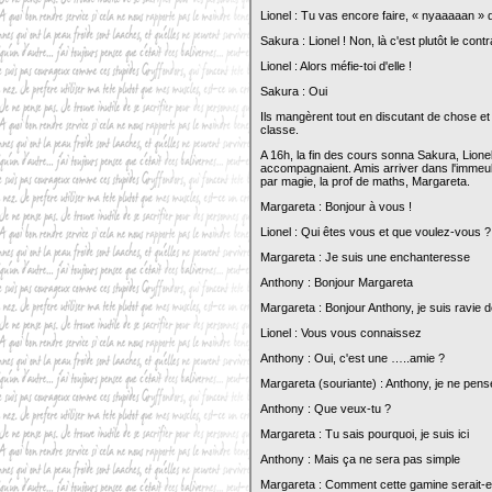
Lionel : Tu vas encore faire, « nyaaaaan » 
Sakura : Lionel ! Non, là c'est plutôt le contr
Lionel : Alors méfie-toi d'elle !
Sakura : Oui
Ils mangèrent tout en discutant de chose et 
classe.
A 16h, la fin des cours sonna Sakura, Lionel
accompagnaient. Amis arriver dans l'immeub
par magie, la prof de maths, Margareta.
Margareta : Bonjour à vous !
Lionel : Qui êtes vous et que voulez-vous ?
Margareta : Je suis une enchanteresse
Anthony : Bonjour Margareta
Margareta : Bonjour Anthony, je suis ravie d
Lionel : Vous vous connaissez
Anthony : Oui, c'est une …..amie ?
Margareta (souriante) : Anthony, je ne pens
Anthony : Que veux-tu ?
Margareta : Tu sais pourquoi, je suis ici
Anthony : Mais ça ne sera pas simple
Margareta : Comment cette gamine serait-e