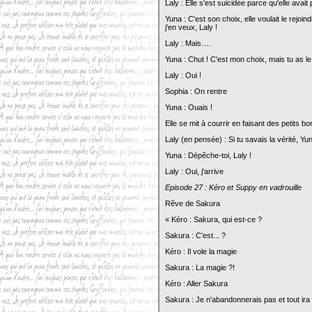
Laly : Elle s'est suicidée parce qu'elle avait
Yuna : C'est son choix, elle voulait le rejoin
j'en veux, Laly !
Laly : Mais….
Yuna : Chut ! C'est mon choix, mais tu as le dr
Laly : Oui !
Sophia : On rentre
Yuna : Ouais !
Elle se mit à courrir en faisant des petits b
Laly (en pensée) : Si tu savais la vérité, Y
Yuna : Dépêche-toi, Laly !
Laly : Oui, j'arrive
Episode 27 : Kéro et Suppy en vadrouille
Rêve de Sakura
« Kéro : Sakura, qui est-ce ?
Sakura : C'est... ?
Kéro : Il vole la magie
Sakura : La magie ?!
Kéro : Aller Sakura
Sakura : Je n'abandonnerais pas et tout ira 