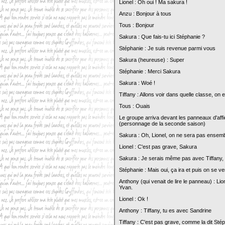
Lionel : Oh oui ! Ma sakura !
Anzu : Bonjour à tous
Tous : Bonjour
Sakura : Que fais-tu ici Stéphanie ?
Stéphanie : Je suis revenue parmi vous
Sakura (heureuse) : Super
Stéphanie : Merci Sakura
Sakura : Woé !
Tiffany : Allons voir dans quelle classe, on e
Tous : Ouais
Le groupe arriva devant les panneaux d'affi
(personnage de la seconde saison)
Sakura : Oh, Lionel, on ne sera pas ensem
Lionel : C'est pas grave, Sakura
Sakura : Je serais même pas avec Tiffany,
Stéphanie : Mais oui, ça ira et puis on se ve
Anthony (qui venait de lire le panneau) : L
Yvan.
Lionel : Ok !
Anthony : Tiffany, tu es avec Sandrine
Tiffany : C'est pas grave, comme la dit Stép