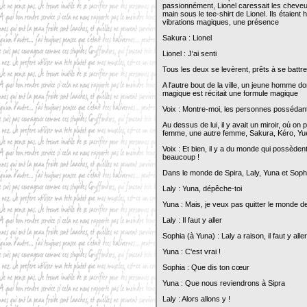
passionnément, Lionel caressait les cheveu
main sous le tee-shirt de Lionel. Ils étaien
vibrations magiques, une présence
Sakura : Lionel
Lionel : J'ai senti
Tous les deux se levèrent, prêts à se battre
A l'autre bout de la ville, un jeune homme do
magique est récitait une formule magique
Voix : Montre-moi, les personnes possédan
Au dessus de lui, il y avait un miroir, où on 
femme, une autre femme, Sakura, Kéro, Yué,
Voix : Et bien, il y a du monde qui possèdent
beaucoup !
Dans le monde de Spira, Laly, Yuna et Soph
Laly : Yuna, dépêche-toi
Yuna : Mais, je veux pas quitter le monde de
Laly : Il faut y aller
Sophia (à Yuna) : Laly a raison, il faut y all
Yuna : C'est vrai !
Sophia : Que dis ton cœur
Yuna : Que nous reviendrons à Sipra
Laly : Alors allons y !