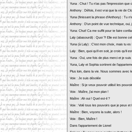
Yuna : Chut ! Tu n'as pas l'impression que c
Anthony : Défois, il est vrai que la vie de 
Yuna (finissant la phrase d'Anthony) : Tu n
Anthony : D'un point de vue technique, oui, 
Yuna: Chut! Ca me suffit pour te faire confia
Laly (abasourdi) : Quoi ?! Elle est bonne cell
Yuna (à Laly) : C'est mon choix, mais tu es 
Laly : Bien, quoi qu'il en soit, je crois qu'il 
Yuna : Oui, une fois de plus merci et je suis
Yuna, Laly et Sophia sortirent de l'appartem
Plus loin, dans la vie. Nous sommes avec le
Voix : Je suis désolée
Maître : Si je veux pouvoir utilisé les pouvoirs
Voix : Maître, j'ai mon plan !
Maître : Ah oui ! Quel est-il ?
Voix : Volé tous les pouvoirs que je peux e
Maître : Bien, voyons la suite, alors !
Voix : Bien, Maître !
Dans l'appartement de Lionel