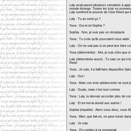
Laly avait passé plusieurs semaines à appre
monde étrange. Toutes les trois se promenai
Laly sentirent le pouvoir de Clow Reed qui 
Laly : Tu as senti ça ?
Yuna : Oui et toi Sophia ?
Sophia : Non, je suis pas un réceptacle
Yuna : Tu crois qu'ils pourraient nous aider
Laly : On ne sait pas si on peut leur faire c
Yuna (déterminée) : Moi, je suis sûre que si
Laly (déterminée aussi) : Tu sais ce qui s'e
Reed
Yuna : Je sais, il a failli faire disparaître Spir
Laly : Oui !
Yuna : Mais ces trois adolescents ne sont
Laly : Ouais, mais c'est tout comme
Yuna : Laly, tu devrais accorder plus de co
Laly : Et toi moi la donné aux autres !
Sophia (inquiète) : Alors vous deux, vous ê
Yuna : Bien, que fait-on, on peut rester da
Laly : Je sais
Yuna : On continu à se promenait