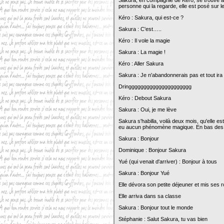
Sakura, en compagnie de Kéro, se trouve au 
personne qui la regarde, elle est posé sur l
Kéro : Sakura, qui est-ce ?
Sakura : C'est…..
Kéro : Il vole la magie
Sakura : La magie !
Kéro : Aller Sakura
Sakura : Je n'abandonnerais pas et tout ira 
Dringgggggggggggggggggggg
Kéro : Debout Sakura
Sakura : Oui, je me lève
Sakura s'habilla, voilà deux mois, qu'elle est
eu aucun phénomène magique. En bas des es
Sakura : Bonjour
Dominique : Bonjour Sakura
Yué (qui venait d'arriver) : Bonjour à tous
Sakura : Bonjour Yué
Elle dévora son petite déjeuner et mis ses ro
Elle arriva dans sa classe
Sakura : Bonjour tout le monde
Stéphanie : Salut Sakura, tu vas bien