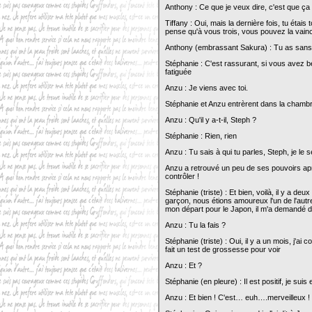
Anthony : Ce que je veux dire, c'est que ça ri
Tiffany : Oui, mais la dernière fois, tu étais 
pense qu'à vous trois, vous pouvez la vain
Anthony (embrassant Sakura) : Tu as sans 
Stéphanie : C'est rassurant, si vous avez b
fatiguée
Anzu : Je viens avec toi.
Stéphanie et Anzu entrèrent dans la chamb
Anzu : Qu'il y a-t-il, Steph ?
Stéphanie : Rien, rien
Anzu : Tu sais à qui tu parles, Steph, je le
Anzu a retrouvé un peu de ses pouvoirs aprè
contrôler !
Stéphanie (triste) : Et bien, voilà, il y a de
garçon, nous étions amoureux l'un de l'autre
mon départ pour le Japon, il m'a demandé de 
Anzu : Tu la fais ?
Stéphanie (triste) : Oui, il y a un mois, j'a
fait un test de grossesse pour voir
Anzu : Et ?
Stéphanie (en pleure) : Il est positif, je suis
Anzu : Et bien ! C'est… euh….merveilleux !