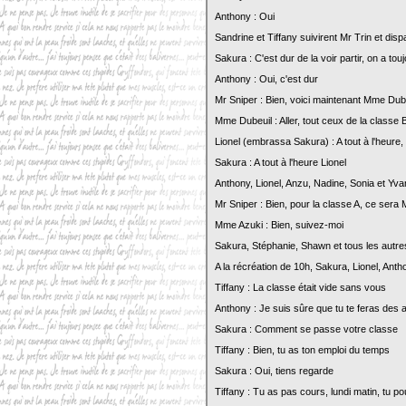
Anthony : Oui
Sandrine et Tiffany suivirent Mr Trin et disp
Sakura : C'est dur de la voir partir, on a to
Anthony : Oui, c'est dur
Mr Sniper : Bien, voici maintenant Mme Dubeu
Mme Dubeuil : Aller, tout ceux de la classe
Lionel (embrassa Sakura) : A tout à l'heure
Sakura : A tout à l'heure Lionel
Anthony, Lionel, Anzu, Nadine, Sonia et Yva
Mr Sniper : Bien, pour la classe A, ce sera
Mme Azuki : Bien, suivez-moi
Sakura, Stéphanie, Shawn et tous les autres 
A la récréation de 10h, Sakura, Lionel, Anth
Tiffany : La classe était vide sans vous
Anthony : Je suis sûre que tu te feras des 
Sakura : Comment se passe votre classe
Tiffany : Bien, tu as ton emploi du temps
Sakura : Oui, tiens regarde
Tiffany : Tu as pas cours, lundi matin, tu p