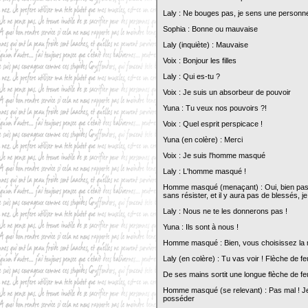
Laly : Ne bouges pas, je sens une personn
Sophia : Bonne ou mauvaise
Laly (inquiète) : Mauvaise
Voix : Bonjour les filles
Laly : Qui es-tu ?
Voix : Je suis un absorbeur de pouvoir
Yuna : Tu veux nos pouvoirs ?!
Voix : Quel esprit perspicace !
Yuna (en colère) : Merci
Voix : Je suis l'homme masqué
Laly : L'homme masqué !
Homme masqué (menaçant) : Oui, bien pas
sans résister, et il y aura pas de blessés, j
Laly : Nous ne te les donnerons pas !
Yuna : Ils sont à nous !
Homme masqué : Bien, vous choisissez la m
Laly (en colère) : Tu vas voir ! Flèche de fe
De ses mains sortit une longue flèche de f
Homme masqué (se relevant) : Pas mal ! Je d
posséder