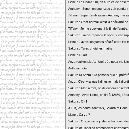
Lionel : Le lundi à 11h, on aura étude ensem
Anthony : Super, on pourra se voir pendant
Tiffany : Super (embrassant Anthony), tu a
Sakura : C'est normal, c'est la spécialité de
Tiffany : Je me souviens à la fin de l'année
Sakura : J'avais répondu le sport, c'est s
Lionel : J'avais longtemps hésité entre les m
Sakura : Tu es choisi les maths
Lionel : Ouais
Anzu (qui venait d'arriver) : Je peux me joi
Anthony : Oui
Sakura (à Anzu) : Je pensais que tu préférée
Anzu : C'est vrai que j'ai hésité mais j'ai pr
Sakura : Aller, à midi, on déjeunera ensembl
Anthony : Avec Lionel, on fini à 12h30, il f
Sakura : Ok !
A 16h, les cours sont finis, Sakura et Lione
Lionel : Ca va ?
Sakura : Oui, je viens juste de finir avec d
Sakura et Lionel se promenaient et s'assirent