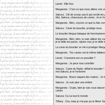
Lionel : Elle l'est
Margareta : C'est ce que nous allons voir, p
Sakura :
Clé de sceau sacré qui recèle les p
Moi, Sakura, chasseuse de cartes. Je te l'o
Margareta : Bien, voyons ce que tu fais con
Sakura : Carte du bouclier, protège-nous
Le bouclier bloqua l'attaque de l'enchantere
Margareta : Bien, bien, tu sais utiliser les 
je te délie ton pacte, rejoins-moi, je te délie 
La carte du bouclier se mit à protéger Marg
Margareta : Tes cartes ont la même faibles
Lionel : Comment est-ce possible ?
Margareta : Je peux tout contrôler
Sakura : Carte de l'épée, défait le bouclier 
moi Sakura, je te l'ordonne
Margareta : Bravo (tapant des mains) : Je do
Sakura : Je suis plus une enfant
Margareta : Ouais, bien je vais vous laisser
cartes
Sakura: Ca va tout le monde
Tiffany : Oui, mais je n'ai pas pu te filmer S