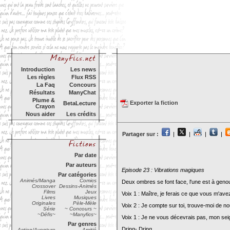
Introduction
Les news
Les règles
Flux RSS
La Faq
Concours
Résultats
ManyChat
Plume &
Exporter la fiction
BetaLecture
Crayon
Nous aider
Les crédits
Partager sur :
|
|
|
|
Par date
Par auteurs
Episode 23 : Vibrations magiques
Par catégories
Animés/Manga
Comics
Deux ombres se font face, l'une est à genou
Crossover
Dessins-Animés
Films
Jeux
Voix 1 : Maître, je ferais ce que vous m'av
Livres
Musiques
Originales
Pèle-Mèle
Voix 2 : Je compte sur toi, trouve-moi de n
Série
~ Concours ~
~Défis~
~Manyfics~
Voix 1 : Je ne vous décevrais pas, mon sei
Par genres
Dring- Dring
Action/Aventure
Amitié