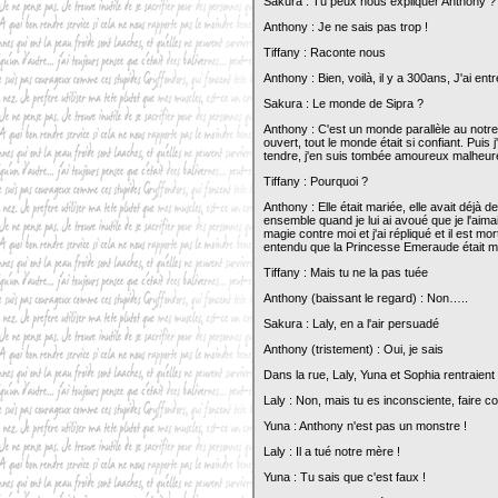
Sakura : Tu peux nous expliquer Anthony ?
Anthony : Je ne sais pas trop !
Tiffany : Raconte nous
Anthony : Bien, voilà, il y a 300ans, J'ai e
Sakura : Le monde de Sipra ?
Anthony : C'est un monde parallèle au notre,
ouvert, tout le monde était si confiant. Puis j
tendre, j'en suis tombée amoureux malheur
Tiffany : Pourquoi ?
Anthony : Elle était mariée, elle avait déjà
ensemble quand je lui ai avoué que je l'aimais
magie contre moi et j'ai répliqué et il est mor
entendu que la Princesse Emeraude était mort
Tiffany : Mais tu ne la pas tuée
Anthony (baissant le regard) : Non…..
Sakura : Laly, en a l'air persuadé
Anthony (tristement) : Oui, je sais
Dans la rue, Laly, Yuna et Sophia rentraient
Laly : Non, mais tu es inconsciente, faire c
Yuna : Anthony n'est pas un monstre !
Laly : Il a tué notre mère !
Yuna : Tu sais que c'est faux !