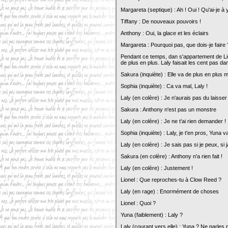
Margareta (septique) : Ah ! Oui ! Qu'ai-je à
Tiffany : De nouveaux pouvoirs !
Anthony : Oui, la glace et les éclairs
Margareta : Pourquoi pas, que dois-je faire 
Pendant ce temps, dan s'appartement de Lion
de plus en plus. Laly faisait les cent pas dan
Sakura (inquiète) : Elle va de plus en plus m
Sophia (inquiète) : Ca va mal, Laly !
Laly (en colère) : Je n'aurais pas du laisser
Sakura : Anthony n'est pas un monstre
Laly (en colère) : Je ne t'ai rien demander !
Sophia (inquiète) : Laly, je t'en pros, Yuna 
Laly (en colère) : Je sais pas si je peux, s
Sakura (en colère) : Anthony n'a rien fait !
Laly (en colère) : Justement !
Lionel : Que reproches-tu à Clow Reed ?
Laly (en rage) : Enormément de choses
Lionel : Quoi ?
Yuna (faiblement) : Laly ?
Laly (courant vers elle) : Yuna ? Ne parles