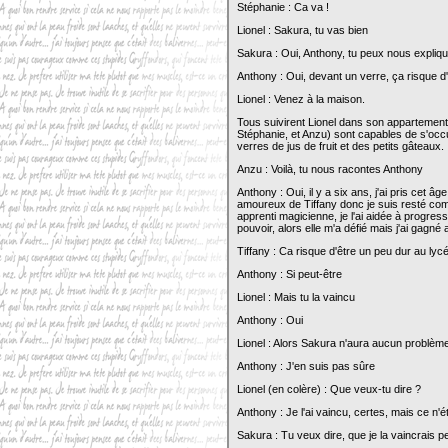
Stéphanie : Ca va !
Lionel : Sakura, tu vas bien
Sakura : Oui, Anthony, tu peux nous explique
Anthony : Oui, devant un verre, ça risque d
Lionel : Venez à la maison.
Tous suivirent Lionel dans son appartement, P
Stéphanie, et Anzu) sont capables de s'occup
verres de jus de fruit et des petits gâteaux.
Anzu : Voilà, tu nous racontes Anthony
Anthony : Oui, il y a six ans, j'ai pris cet 
amoureux de Tiffany donc je suis resté comm
apprenti magicienne, je l'ai aidée à progresse
pouvoir, alors elle m'a défié mais j'ai gagné a
Tiffany : Ca risque d'être un peu dur au lyc
Anthony : Si peut-être
Lionel : Mais tu la vaincu
Anthony : Oui
Lionel : Alors Sakura n'aura aucun problème
Anthony : J'en suis pas sûre
Lionel (en colère) : Que veux-tu dire ?
Anthony : Je l'ai vaincu, certes, mais ce n'ét
Sakura : Tu veux dire, que je la vaincrais p