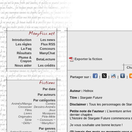
Introduction
Les news
Les règles
Flux RSS
La Faq
Concours
Résultats
ManyChat
Plume &
Exporter la fiction
BetaLecture
Crayon
Nous aider
Les crédits
Cha
Partager sur :
|
|
|
|
Par date
Auteur :
Helnox
Par auteurs
Titre :
Stargate Future
Par catégories
Animés/Manga
Comics
Disclaimer :
Tous les personnages de Star
Crossover
Dessins-Animés
Films
Jeux
Petite note de l'auteur :
L'aventure arrive b
Livres
Musiques
dernier chapitre.
Originales
Pèle-Mèle
L'histoire de Stargate Future commencera 
Série
~ Concours ~
~Défis~
~Manyfics~
Je vous souhaite une bonne lecture !
Par genres
(Si jamais des mots ou moments vous 
Action/Aventure
Amitié