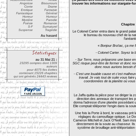
Angoisse
Bisounours
trouver les informations sur stargate-fu
Conte
Drame
Erotique
Fantaisie
Fantastique
Général
Horreur
Humour
Mystère
Parodie
Poésie
Romance
Chapitre 
S-F
Surnaturel
Suspense
Tragédie
Le Colonel Carter entra dans le grand palais 
le bureau du nouveau chef de la nati
Au hasard
l'anéant
«
Bonjour Bra'tac, ça me f
- Colonel Carter. Soyez la 
au 31 Mai 21 :
- Sur Terre, nous préparons une base en
23295 comptes dont 1309
SGC risque peut-être de fermer et donc 
auteurs
donc nous aurions besoin d'
pour 4075 fics écrites
contenant 15226 chapitres
-
C'est une louable cause et c'est malheu
qui ont générés 24443 reviews
travail. Je vais tout de suite vous fair
coordonnées de la planète où vous 
Le Jaffa quitta la pièce pour se diriger la 
direction des anneaux de transport les 
donna l'adresse d'une planète possédant un
Elle comptait téléporter l'engin dans la so
Une fois la Porte à bord, le vaisseau prit l
réglages du camouflage optique. Le Doct
Cameron Mitchell et Jack O'Neill. Sam insta
directement de la soute au chasseur. Ils
système de brouillage anti-téléportation é