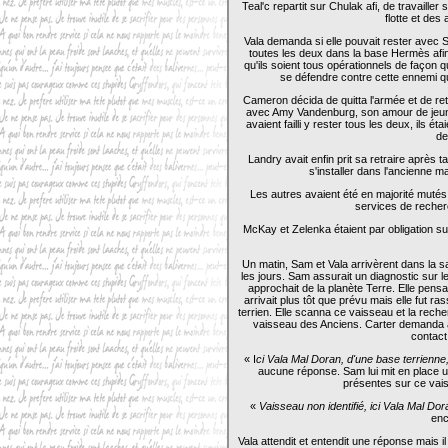
Teal'c repartit sur Chulak afi, de travailler
flotte et des
Vala demanda si elle pouvait rester avec Sa
toutes les deux dans la base Hermès afin
qu'ils soient tous opérationnels de façon qu
se défendre contre cette ennemi qui
Cameron décida de quitta l'armée et de ret
avec Amy Vandenburg, son amour de jeunes
avaient failli y rester tous les deux, ils ét
de
Landry avait enfin prit sa retraire après ta
s'installer dans l'ancienne m
Les autres avaient été en majorité muté
services de recher
McKay et Zelenka étaient par obligation sur
Un matin, Sam et Vala arrivèrent dans la s
les jours. Sam assurait un diagnostic sur l
approchait de la planète Terre. Elle pensa 
arrivait plus tôt que prévu mais elle fut r
terrien. Elle scanna ce vaisseau et la reche
vaisseau des Anciens. Carter demanda à
contact
« I
ci Vala Mal Doran, d'une base terrienne, 
aucune réponse. Sam lui mit en place u
présentes sur ce vais
«
Vaisseau non identifié, ici Vala Mal D
enc
Vala attendit et entendit une réponse mais i