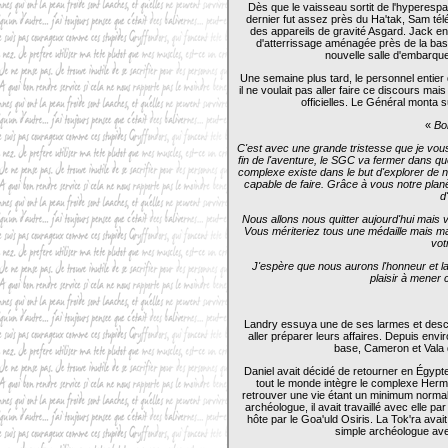
Dès que le vaisseau sortit de l'hyperespa
dernier fut assez près du Ha'tak, Sam tél
des appareils de gravité Asgard. Jack enc
d'atterrissage aménagée près de la bas
nouvelle salle d'embarque
Une semaine plus tard, le personnel entier
il ne voulait pas aller faire ce discours mai
officielles. Le Général monta s
«
Bo
C'est avec une grande tristesse que je vous a
fin de l'aventure, le SGC va fermer dans qu
complexe existe dans le but d'explorer de 
capable de faire. Grâce à vous notre pla
d
Nous allons nous quitter aujourd'hui mais
Vous mériteriez tous une médaille mais 
vot
J'espère que nous aurons l'honneur et la
plaisir à mener
Landry essuya une de ses larmes et descen
aller préparer leurs affaires. Depuis envi
base, Cameron et Vala 
Daniel avait décidé de retourner en Égypte 
tout le monde intègre le complexe Hermès
retrouver une vie étant un minimum normale.
archéologue, il avait travaillé avec elle par
hôte par le Goa'uld Osiris. La Tok'ra avait
simple archéologue ave