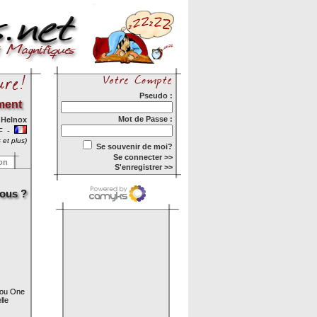
Pseudo :
ment
Mot de Passe :
r
Helnox
-F -
 et plus)
Se souvenir de moi?
Se connecter >>
ion
S'enregistrer >>
vous ?
 ou One
lle