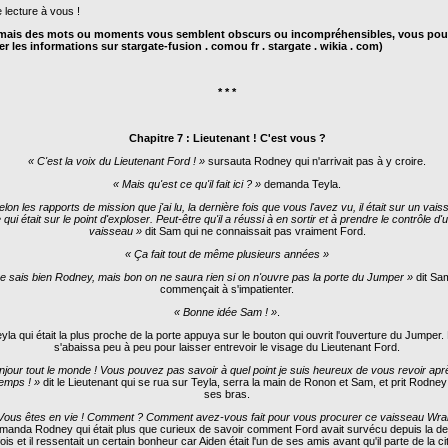
 lecture à vous !
amais des mots ou moments vous semblent obscurs ou incompréhensibles, vous po
er les informations sur stargate-fusion . com
ou fr . stargate . wikia . com)
* * *
Chapitre 7 : Lieutenant ! C'est vous ?
« C'est la voix du Lieutenant Ford ! »
sursauta Rodney qui n'arrivait pas à y croire.
« Mais qu'est ce qu'il fait ici ? »
demanda Teyla.
elon les rapports de mission que j'ai lu, la dernière fois que vous l'avez vu, il était sur un vai
qui était sur le point d'exploser. Peut-être qu'il a réussi à en sortir et à prendre le contrôle d'
vaisseau »
dit Sam qui ne connaissait pas vraiment Ford.
« Ça fait tout de même plusieurs années »
e sais bien Rodney, mais bon on ne saura rien si on n'ouvre pas la porte du Jumper »
dit Sa
commençait à s'impatienter.
« Bonne idée Sam ! »
.
yla qui était la plus proche de la porte appuya sur le bouton qui ouvrit l'ouverture du Jumper. 
s'abaissa peu à peu pour laisser entrevoir le visage du Lieutenant Ford.
njour tout le monde ! Vous pouvez pas savoir à quel point je suis heureux de vous revoir apr
emps ! »
dit le Lieutenant qui se rua sur Teyla, serra la main de Ronon et Sam, et prit Rodne
ses bras.
Vous êtes en vie ! Comment ? Comment avez-vous fait pour vous procurer ce vaisseau Wrai
anda Rodney qui était plus que curieux de savoir comment Ford avait survécu depuis la de
fois et il ressentait un certain bonheur car Aiden était l'un de ses amis avant qu'il parte de la ci