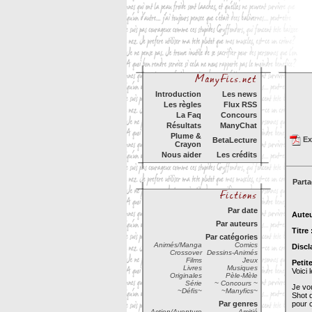
Introduction
Les news
Les règles
Flux RSS
La Faq
Concours
Résultats
ManyChat
Plume &
Exp
BetaLecture
Crayon
Nous aider
Les crédits
Parta
Par date
Auteu
Par auteurs
Titre
Par catégories
Animés/Manga
Comics
Discl
Crossover
Dessins-Animés
Films
Jeux
Petit
Livres
Musiques
Voici 
Originales
Pèle-Mèle
Série
~ Concours ~
Je vo
~Défis~
~Manyfics~
Shot q
Par genres
pour c
Action/Aventure
Amitié