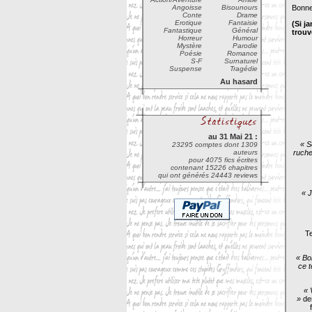
Angoisse
Bisounours
Bonne
Conte
Drame
Erotique
Fantaisie
(Si j
Fantastique
Général
trouv
Horreur
Humour
Mystère
Parodie
Poésie
Romance
S-F
Surnaturel
Suspense
Tragédie
Au hasard
au 31 Mai 21 :
« S
23295 comptes dont 1309
auteurs
ruche 
pour 4075 fics écrites
contenant 15226 chapitres
qui ont générés 24443 reviews
« J
Te
« Bo
ce t
« 
»
dem