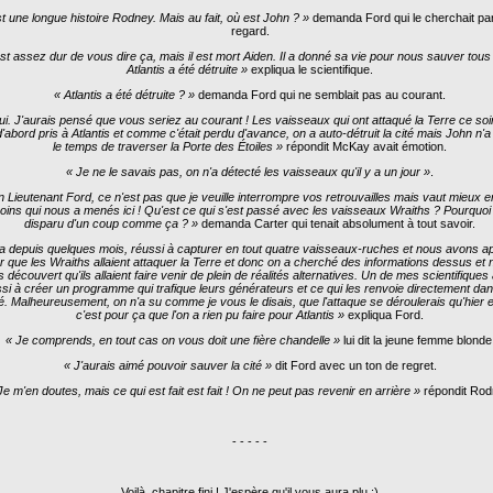
t une longue histoire Rodney. Mais au fait, où est John ? »
demanda Ford qui le cherchait par
regard.
st assez dur de vous dire ça, mais il est mort Aiden. Il a donné sa vie pour nous sauver tou
Atlantis a été détruite »
expliqua le scientifique.
« Atlantis a été détruite ? »
demanda Ford qui ne semblait pas au courant.
ui. J'aurais pensé que vous seriez au courant ! Les vaisseaux qui ont attaqué la Terre ce soi
d'abord pris à Atlantis et comme c'était perdu d'avance, on a auto-détruit la cité mais John n'
le temps de traverser la Porte des Étoiles »
répondit McKay avait émotion.
« Je ne le savais pas, on n'a détecté les vaisseaux qu'il y a un jour »
.
 Lieutenant Ford, ce n'est pas que je veuille interrompre vos retrouvailles mais vaut mieux e
oins qui nous a menés ici ! Qu'est ce qui s'est passé avec les vaisseaux Wraiths ? Pourquoi 
disparu d'un coup comme ça ? »
demanda Carter qui tenait absolument à tout savoir.
a depuis quelques mois, réussi à capturer en tout quatre vaisseaux-ruches et nous avons ap
ur que les Wraiths allaient attaquer la Terre et donc on a cherché des informations dessus et
 découvert qu'ils allaient faire venir de plein de réalités alternatives. Un de mes scientifiques
si à créer un programme qui trafique leurs générateurs et ce qui les renvoie directement dan
té. Malheureusement, on n'a su comme je vous le disais, que
l'attaque se déroulerais qu'hier 
c'est pour ça que l'on a rien pu faire pour Atlantis »
expliqua Ford.
« Je comprends, en tout cas on vous doit une fière chandelle »
lui dit la jeune femme blonde
« J'aurais aimé pouvoir sauver la cité »
dit Ford avec un ton de regret.
Je m'en doutes, mais ce qui est fait est fait ! On ne peut pas revenir en arrière »
répondit Rod
- - - - -
Voilà, chapitre fini ! J'espère qu'il vous aura plu ;)