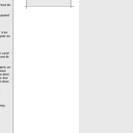
tout du
s quand
r s'en
a pas eu
n venir
ont-ils
pris un
 nous
 a donc
s leur
et donc
.
ney.