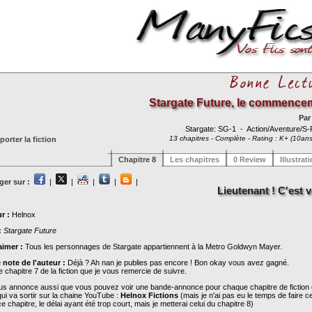
Stargate Future, le commence
Pa
Stargate: SG-1
- Action/Aventure/S
13 chapitres - Complète - Rating : K+ (10ans
orter la fiction
Chapitre 8
Les chapitres
0 Review
Illustrat
ger sur :
|
|
|
|
|
Lieutenant ! C'est 
r :
Helnox
 :
Stargate Future
aimer :
Tous les personnages de Stargate appartiennent à la Metro Goldwyn Mayer.
e note de l'auteur :
Déjà ? Ah nan je publies pas encore ! Bon okay vous avez gagné.
le chapitre 7 de la fiction que je vous remercie de suivre.
us annonce aussi que vous pouvez voir une bande-annonce pour chaque chapitre de fiction
ui va sortir sur la chaine YouTube :
Helnox Fictions
(mais je n'ai pas eu le temps de faire ce
e chapitre, le délai ayant été trop court, mais je metterai celui du chapitre 8)