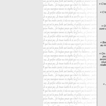
« C'es
« C'e
« O
sont 
« Bon
au m
« On 
jo
avons
réus
réali
« 