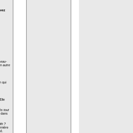
uvez
sseau-
un autre
m qui
Elle
ès tout
y dans
th ?
rnière
té.