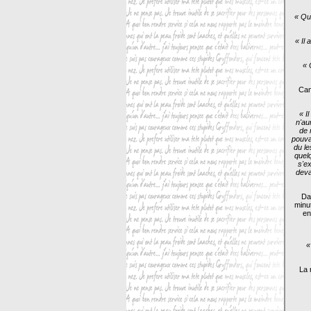
« Qu
« Il 
« 
Cam
« I
n'au
de 
pouva
du le
quelq
s'ex
deva
Dan
minu
en
«
La 