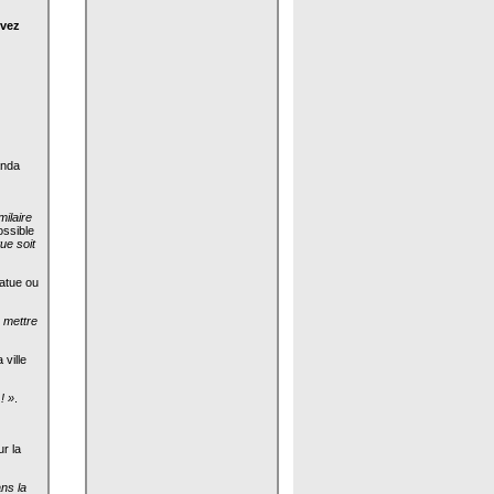
uvez
nda
milaire
ossible
ue soit
atue ou
 mettre
 ville
! »
.
r la
ans la