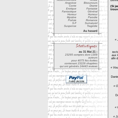
Bonne
Angoisse
Bisounours
Conte
Drame
(Si j
Erotique
Fantaisie
trouv
Fantastique
Général
Horreur
Humour
Mystère
Parodie
Poésie
Romance
S-F
Surnaturel
Suspense
Tragédie
Au hasard
« 
au 31 Mai 21 :
tech
23295 comptes dont 1309
aux 
auteurs
afin 
pour 4075 fics écrites
contenant 15226 chapitres
qui ont générés 24443 reviews
« Vou
Danie
« O
Da
« 
« J