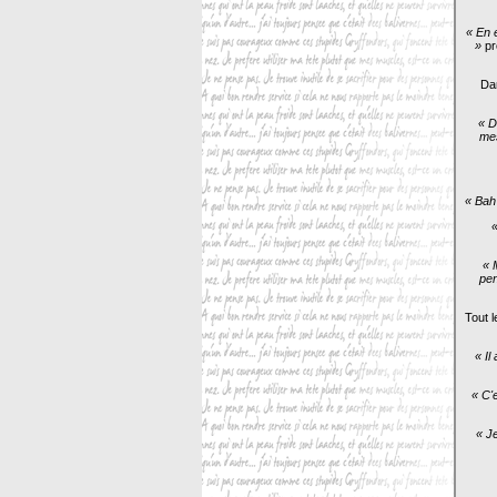
« En 
»
pr
Dan
« D
mes
« Bah 
«
« 
pen
Tout l
« Il
« C'
« Je