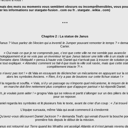
 lecture à vous !
amais des mots ou moments vous semblent obscurs ou incompréhensibles, vous po
er les informations sur
stargate-fusion . com
ou
fr . stargate . wikia . com
)
* * *
Chapitre 2 : La statue de Janus
Janus ? Vous parlez de l'Ancien qui a inventé le Jumper pouvant remonter le temps ? »
dema
Carter.
« Oui mais ce que je ne comprends pas, c'est que cette ville ne me semble pas avancée
nologiquement et je ne vois pas un inventeur tel que Janus laisser une telle ville à un stade si
Romains dans l'Antiquité »
pensa à haute voix Daniel qui n'arrivait pas à trouver de solution p
de tout expliquer.
« Attendez comment se fait-il que toute la ville soit rasée, mais que cette stat
complètement intacte ?! »
.
s n'avez pas tort ! »
dit Vala en essayant de déclencher un mécanisme en appuyant sur la st
alors les symboles Anciens.
« Rien, il n'y a pas de boutons sur cette fichue statue ! »
l la regarda et souffla.
« Vala, si il y un passage ou n'importe quel mécanisme, le moyen de le
en marche doit être nettement plus complexe que d'appuyer partout »
lui répondit Daniel.
h, je voulais juste aider ! »
grogna Vala qui se releva et partit s'allonger sur un des piliers de la
pour se reposer.
niel regarda les symboles et lit plusieurs fois le texte, avant de crier d'un coup :
« J'ai trouvé 
L'équipe sursauta, même Vala qui avait commencé à s'endormir.
Qu'avez-vous découvert Daniel Jackson ? »
demanda Teal'c qui venait d'ouvrir la bouche pou
première fois depuis le début de la mission.
anus est retourné sur Terre quand les Wraiths ont assiégé Atlantis et il n'est jamais revenu d