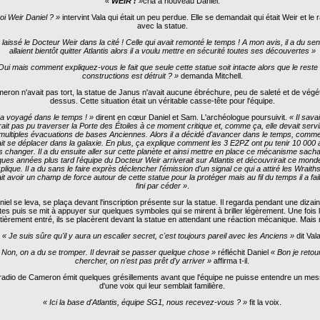
«
WEIR !
»
cria à nouveau Daniel.
oi Weir Daniel ? »
intervint Vala qui était un peu perdue. Elle se demandait qui était Weir et le 
avec la statue.
a laissé le Docteur Weir dans la cité ! Celle qui avait remonté le temps ! A mon avis, il a du senti
allaient bientôt quitter Atlantis alors il a voulu mettre en sécurité toutes ses découvertes »
Oui mais comment expliquez-vous le fait que seule cette statue soit intacte alors que le reste
constructions est détruit ? »
demanda Mitchell.
eron n'avait pas tort, la statue de Janus n'avait aucune ébréchure, peu de saleté et de végé
dessus. Cette situation était un véritable casse-tête pour l'équipe.
l a voyagé dans le temps ! »
dirent en cœur Daniel et Sam. L'archéologue poursuivit.
« Il savait
rait pas pu traverser la Porte des Étoiles à ce moment critique et, comme ça, elle devait servi
multiples évacuations de bases Anciennes. Alors il a décidé d'avancer dans le temps, comme 
it se déplacer dans la galaxie. En plus, ça explique comment les 3 E2PZ ont pu tenir 10 000 a
s changer. Il a du ensuite aller sur cette planète et ainsi mettre en place ce mécanisme sach
ues années plus tard l'équipe du Docteur Weir arriverait sur Atlantis et découvrirait ce mond
plique. Il a du sans le faire exprès déclencher l'émission d'un signal ce qui a attiré les Wraiths i
it avoir un champ de force autour de cette statue pour la protéger mais au fil du temps il a faib
fini par céder »
.
iel se leva, se plaça devant l'inscription présente sur la statue. Il regarda pendant une dizai
tes puis se mit à appuyer sur quelques symboles qui se mirent à briller légèrement. Une fois
tièrement entré, ils se placèrent devant la statue en attendant une réaction mécanique. Mais r
« Je suis sûre qu'il y aura un escalier secret, c'est toujours pareil avec les Anciens »
dit Vala
 Non, on a du se tromper. Il devrait se passer quelque chose »
réfléchit Daniel
« Bon je retou
chercher, on n'est pas prêt d'y arriver »
affirma t-il.
radio de Cameron émit quelques grésillements avant que l'équipe ne puisse entendre un me
d'une voix qui leur semblait familière.
« Ici la base d'Atlantis, équipe SG1, nous recevez-vous ? »
fit la voix.