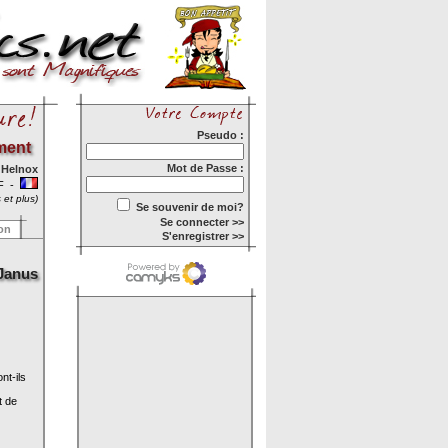
Pseudo :
ment
Mot de Passe :
r
Helnox
-F -
 et plus)
Se souvenir de moi?
Se connecter >>
ion
S'enregistrer >>
 Janus
nt-ils
t de