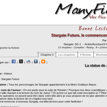
Stargate Future, le commence
Pa
Stargate: SG-1
- Action/Aventure/S
13 chapitres - Complète - Rating : K+ (10ans
orter la fiction
Chapitre 3
Les chapitres
0 Review
Illustrat
ger sur :
|
|
|
|
|
La statue de
r :
Helnox
 :
Stargate Future
aimer :
Tous les personnages de Stargate appartiennent à la Metro Goldwyn Mayer.
e note de l'auteur :
On est partis pour la suite de l'histoire ! Pourquoi nos deux scientifiques o
 telle réaction à la lecture du nom de Janus ? Et qu'est-ce que fait cette inscription ici ? Plein
res questions se posent peut-être dans votre tête alors je vous propose de ne plus attendre e
ancer dans la lecture de ce chapitre tout neuf.
rai remercier à nouveau Syngaly, ma bêta lectrice pour cette fanfiction !