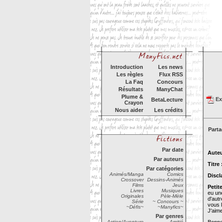
Introduction
Les news
Les règles
Flux RSS
La Faq
Concours
Résultats
ManyChat
Plume &
Exp
BetaLecture
Crayon
Nous aider
Les crédits
Parta
Par date
Auteu
Par auteurs
Titre
Par catégories
Animés/Manga
Comics
Discl
Crossover
Dessins-Animés
Films
Jeux
Petit
Livres
Musiques
eu une
Originales
Pèle-Mèle
d'aut
Série
~ Concours ~
vous l
~Défis~
~Manyfics~
J'aime
Par genres
Action/Aventure
Amitié