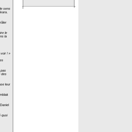
 de sens
akara.
râler
re le
ns la
voir ! »
les
t pas
e des
ase leur
mblait
 Daniel
é quoi