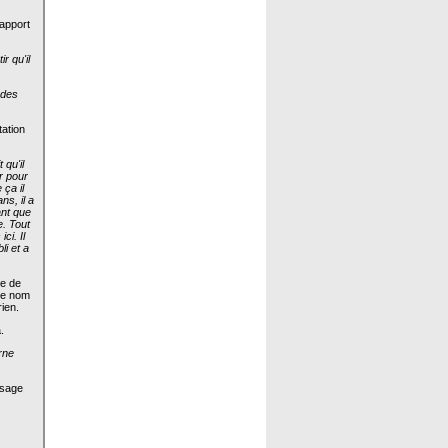
rapport
r qu'il
 des
tation
 qu'il
r pour
ça il
ns, il a
ant que
e. Tout
ci. Il
li et a
ne de
 le nom
ien.
.
rne
ssage