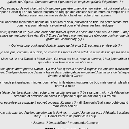
galaxie de Pégase. Comment aurait-il pu mourir ici en pleine galaxie Pégasienne ? »
effet, essayez de voir si le mot -gît- ne peux pas être changé en un autre mot qui aurait plus
oposa Carter qui se souvenait toujours de l'équipe des Anciens sur les murs du temple de D
Malheureusement rien ne se déclencha et les recherches reprirent.
iel cherchait maintenant depuis deux heures et Vala, qui venait de finir une petite sieste, vint 
comme à son habitude, ce qui avait pour effet d'énerver l'archéologue.
aniel, quand est-ce-que vous allez enfin trouver quelque chose sur cette fichue statue ? Au pi
sage ne veut peut-être rien dire ? Et les Anciens racontent encore n'importe quoi comme da
grotte de Glastonbury
(1)
»
« Oui mais pourquoi aurait-il prit le temps de faire ça ? Et comment en être sûr ? »
je sais pas, comme un puzzle, on enlève les pièces et on refait un autre dessin qui n'a rien a 
 Mais oui ! »
cria Daniel.
« Merci Vala ! Ce texte est faux, nous le savons, il faut juste utiliser 
symboles pour faire une autre phrase »
.
Mais quelle autre phrase Daniel ? Ça doit être quelque chose à laquelle les Anciens n'auraien
sé. Quelque chose que Janus a laissé dans cette galaxie en quittant Atlantis lors de l'attaqu
Wraiths »
réfléchit Carter.
e monde prit quelques minutes pour réfléchir, ils étaient tout près du but, mais une simple phr
barrait la route.
 a laissé des inventions, des recherches, la cité, une nana ? Je sais pas moi ! »
dit Vala qui se
stressée et envieuse de savoir la réponse et que ce soit elle qui la trouve.
est peut-être sa capacité à pouvoir inventer librement ? »
dit Sam qui s'était rapproché quand
avait émis son cri.
 ne sais pas, les Anciens auraient pu le deviner, … quand Janus est parti d'Atlantis, il a laiss
d'imp... »
. Daniel s'arrêta de parler d'un coup.
« Jackson ? Un problème ? »
demanda Cameron.