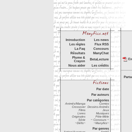
Introduction
Les news
Les règles
Flux RSS
La Faq
Concours
Résultats
ManyChat
Plume &
Exp
BetaLecture
Crayon
Nous aider
Les crédits
Parta
Par date
Par auteurs
Par catégories
Animés/Manga
Comics
Crossover
Dessins-Animés
Films
Jeux
Livres
Musiques
Originales
Pèle-Mèle
Série
~ Concours ~
~Défis~
~Manyfics~
Par genres
Action/Aventure
Amitié