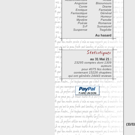
Angoisse
Bisounours
Conte
Drame
Erotique
Fantaisie
Fantastique
Général
Horreur
Humour
Mystère
Parodie
Poésie
Romance
S-F
Surnaturel
Suspense
Tragédie
Au hasard
au 31 Mai 21 :
23295 comptes dont 1309
auteurs
pour 4075 fics écrites
contenant 15226 chapitres
qui ont générés 24443 reviews
(
11/11