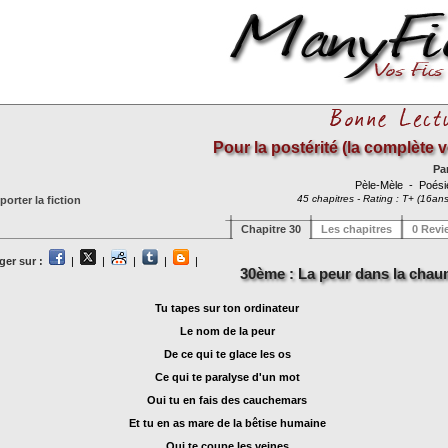
Pour la postérité (la complète v
Pa
Pèle-Mèle
- Poés
45 chapitres - Rating : T+ (16ans
orter la fiction
Chapitre 30
Les chapitres
0 Revi
ger sur :
|
|
|
|
|
30ème : La peur dans la chau
Tu tapes sur ton ordinateur
Le nom de la peur
De ce qui te glace les os
Ce qui te paralyse d'un mot
Oui tu en fais des cauchemars
Et tu en as mare de la bêtise humaine
Qui te coupe les veines